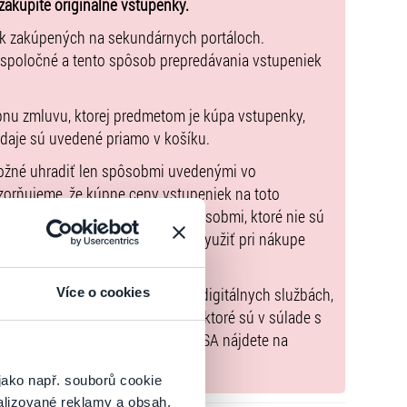
zakúpite originálne vstupenky.
ek zakúpených na sekundárnych portáloch.
ský chodník, ktorý im pomôže pochopiť život
 spoločné a tento spôsob prepredávania vstupeniek
HD
pnu zmluvu, ktorej predmetom je kúpa vstupenky,
údaje sú uvedené priamo v košíku.
y dátum a čas. Pri nákupe si zadáte dátum a časový
možné uhradiť len spôsobmi uvedenými vo
trebné sa dostaviť na výstavu. Vo vnútri sa už môžete
zorňujeme, že kúpne ceny vstupeniek na toto
m Poukazov GoOut, ani inými spôsobmi, ktoré nie sú
 ako otváracou dobou.
enkach
. Poukazy GoOut môžete využiť pri nákupe
 nie je uvedené inak.
:00
) nariadenia EÚ 2022/2065 (Akt o digitálnych službách,
Více o cookies
tal.sk
, iba výrobky alebo služby, ktoré sú v súlade s
stóriu, umenie a moderné technológie.
né informácie a kontakty podľa DSA nájdete na
áte prednostný vstup na výstavu, nemusíte čakať
jako např. souborů cookie
e vybrať deň, kedy výstavu navštívite.
alizované reklamy a obsah,