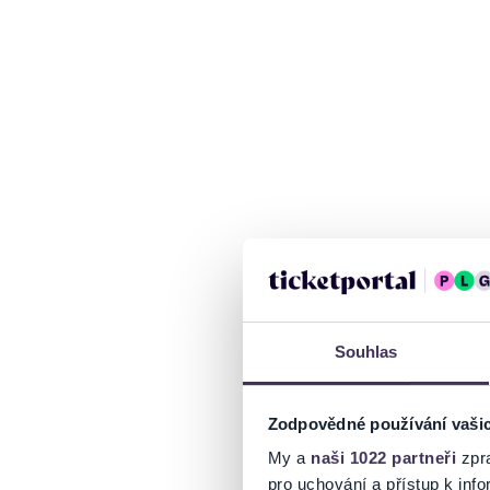
Souhlas
Zodpovědné používání vaši
My a
naši 1022 partneři
zpra
pro uchování a přístup k in