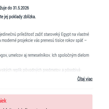
je do 31.5.2026
e jej poklady zblízka.
jedinečnú príležitosť zažiť staroveký Egypt na vlastné
a moderné projekcie vás prenesú tisíce rokov späť –
ógov, umelcov aj remeselníkov. Ich spoločným dielom
rovských replík pôvodných predmetov a pôsobivá
 edukatívny aj emotívny zároveň. Objavte príbeh jedného
Čítaj viac
s pohltí.
niek
ch pokladov