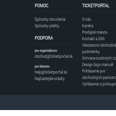
POMOC
TICKETPORTAL
Spôsoby doručenia
O nás
Spôsoby platby
Kariéra
Predajné miesta
PODPORA
Kontakt a DSA
Všeobecné obchodn
pre organizátorov
podmienky
obchod@ticketportal.sk
Ochrana osobných ú
Design logo manuál
pre klientov
Prihlásenie pre
help@ticketportal.sk
obchodných partner
Najčastejšie otázky
Vyhlásenie o prístupn