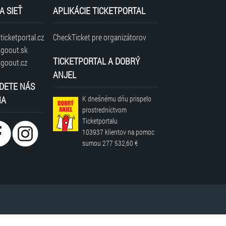
A SIEŤ
APLIKÁCIE TICKETPORTAL
icketportal.cz
CheckTicket pre organizátorov
goout.sk
TICKETPORTAL A DOBRÝ
goout.cz
ota + Nedeľa + sviatky 9:30 – 19:00. Posledný vstup
ANJEL
DETE NÁS
NA
K dnešnému dňu prispelo
prostredníctvom
Ticketportalu
103937 klientov
na pomoc
t o 09:30 a následne 10:00 a každú hodinu)
sumou
277 532,60 €