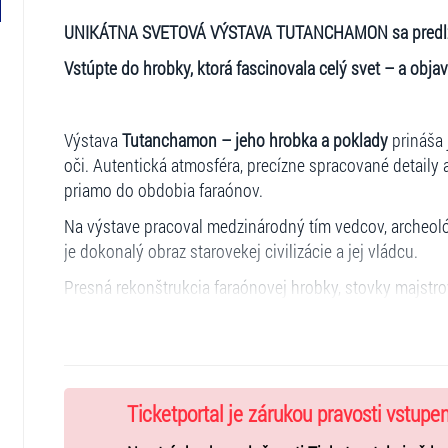
UNIKÁTNA SVETOVÁ VÝSTAVA TUTANCHAMON sa predlžu
Vstúpte do hrobky, ktorá fascinovala celý svet – a objavt
Výstava
Tutanchamon – jeho hrobka a poklady
prináša 
oči. Autentická atmosféra, precízne spracované detaily 
priamo do obdobia faraónov.
Na výstave pracoval medzinárodný tím vedcov, archeol
je dokonalý obraz starovekej civilizácie a jej vládcu.
Presná rekonštrukcia faraónovej hrobky, stovky majst
imerzná zóna vytvárajú zážitok, ktorý je vizuálne silný,
z najslávnejších panovníkov histórie spôsobom, ktorý vá
✨
Čo vás čaká na výstave:
presná rekonštrukcia faraónovej hrobky
Ticketportal je zárukou pravosti vstupe
stovky detailných replík pôvodných predmetov a zlatý