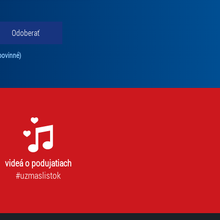
do 31.5.2026
Odoberať
Tento súhlas je povinný na odber newslettra. Bez súhlasu nie je možné vás pr
povinné)
spelí + 1x dieťa do 15 rokov, vrátane, maximálne 2
spelí + 2x dieťa do 15 rokov, vrátane, maximálne 2
videá o podujatiach
#uzmaslistok
spelí + 3x dieťa do 15 rokov, vrátane, maximálne 2