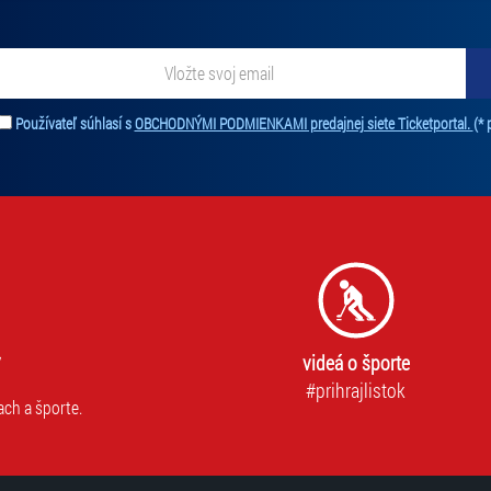
oprávňuje na jednorazový vstup a vstupenka je platná 
ať novinky. Vaša adresa nebude zdieľaná s tretími stranami.
Používateľ súhlasí s
OBCHODNÝMI PODMIENKAMI predajnej siete Ticketportal.
(* 
RODINNA VSTUPENKA 2+1
-vstupenka pre rodinu 2x do
dospelé osoby
RODINNA VSTUPENKA 2+2
-vstupenka pre rodinu 2x do
dospelé osoby
videá o športe
#prihrajlistok
ach a športe.
RODINNA VSTUPENKA 2+3
-vstupenka pre rodinu 2x do