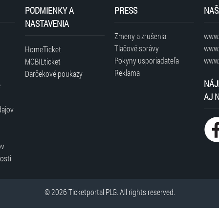
dospelé osoby
PODMIENKY A
PRESS
NAŠ
NASTAVENIA
Zmeny a zrušenia
www.t
Tlačové správy
www.
HomeTicket
Pokyny usporiadateľa
www.
MOBILticket
Otváracia doba: Pondelok až Piatok 09:00 – 19:00, Sob
Reklama
Darčekové poukazy
o 18:00
NÁJ
é
AJ 
dajov
ČASOVÉ SLOTY_ HODINOVÉ (len počas víkendov prvá slo
ov
osti
© 2026 Ticketportal PLG. All rights reserved.