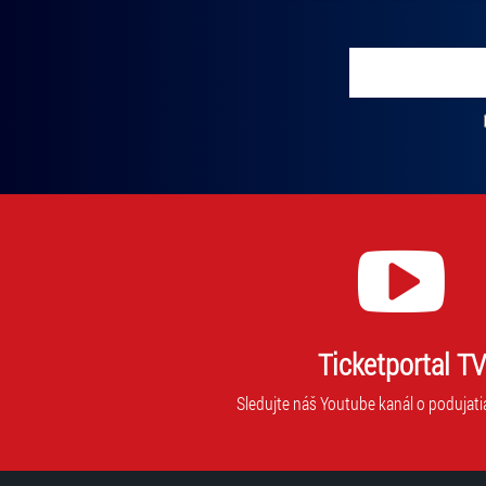
Vložte svoj email
Zadajte svoju e-mailovú adresu, na ktorú vám budeme zasiel
Ticketportal TV
Sledujte náš Youtube kanál o podujati