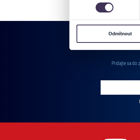
můžete kdykoliv změnit nebo 
Na těchto stránkách využívám
informace o vašem zařízení 
osobní údaje. Získané infor
Odmítnout
Tyto informace můžeme také s
zkombinovat s dalšími informa
Jaké typy cookies používáme,
můžete kdykoliv změnit v záp
Pridajte sa do
Vložte svoj email
Zadajte svoju e-mailovú adresu, na ktorú vám budeme zasiel