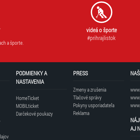
videá o športe
#prihrajlistok
ach a športe.
PODMIENKY A
PRESS
NAŠ
NASTAVENIA
Zmeny a zrušenia
www.t
Tlačové správy
www.
HomeTicket
Pokyny usporiadateľa
www.
MOBILticket
Reklama
Darčekové poukazy
NÁJ
é
AJ 
dajov