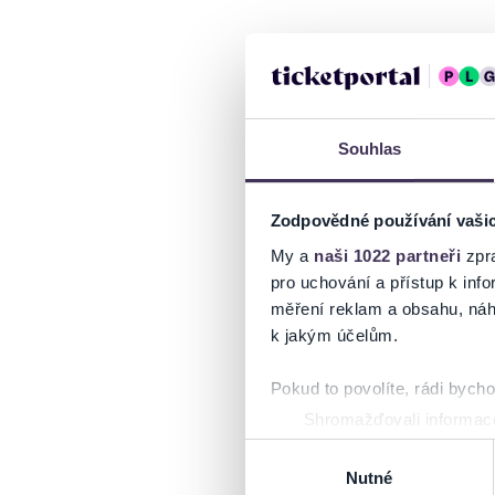
Souhlas
Zodpovědné používání vaši
My a
naši 1022 partneři
zpra
pro uchování a přístup k in
měření reklam a obsahu, náh
k jakým účelům.
Pokud to povolíte, rádi bych
Shromažďovali informace
Identifikovali vaše zaříz
Výběr
Zjistěte více o tom, jak zpr
Nutné
souhlasu