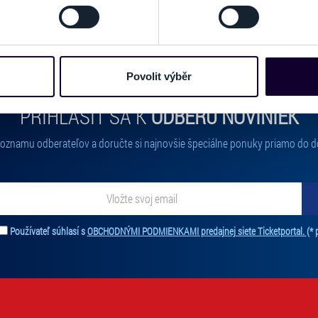
odvolat v části Prohlášení o souborech cookie.
e soubory cookies a další obdobné technologie (dále jen „cooki
nebo vaší aktivitě na našich webových stránkách. Tyto informa
mace používáme např. k analýze návštěvnosti webu nebo k perso
Povolit výběr
dílet se svými partnery pro sociální média, inzerci a analýzy. 
cemi, které jste jim poskytli nebo které získali v důsledku toho,
PRIHLÁSIŤ SA K
ODBERU NOVINIEK
 naleznete níže. Možnosti zpracování upravíte zaškrtnutím přís
atí stránky v záložce „Cookies a jejich nastavení“.
 zoznamu odberateľov a doručte si najnovšie špeciálne ponuky priamo do d
ať novinky. Vaša adresa nebude zdieľaná s tretími stranami.
Používateľ súhlasí s
OBCHODNÝMI PODMIENKAMI predajnej siete Ticketportal.
(* 