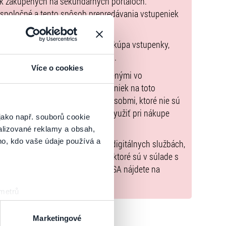
ek zakúpených na sekundárnych portáloch.
 spoločné a tento spôsob prepredávania vstupeniek
pnu zmluvu, ktorej predmetom je kúpa vstupenky,
údaje sú uvedené priamo v košíku.
Více o cookies
možné uhradiť len spôsobmi uvedenými vo
zorňujeme, že kúpne ceny vstupeniek na toto
m Poukazov GoOut, ani inými spôsobmi, ktoré nie sú
enkach
. Poukazy GoOut môžete využiť pri nákupe
jako např. souborů cookie
 nie je uvedené inak.
alizované reklamy a obsah,
ho, kdo vaše údaje používá a
) nariadenia EÚ 2022/2065 (Akt o digitálnych službách,
tal.sk
, iba výrobky alebo služby, ktoré sú v súlade s
né informácie a kontakty podľa DSA nájdete na
 metrů
sk prstu)
 podrobnostmi
. Svůj souhlas
Marketingové