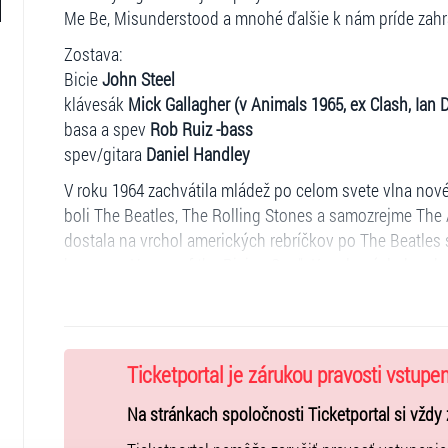
Me Be, Misunderstood a mnohé ďalšie k nám príde za
Zostava:
Bicie
John Steel
klávesák
Mick Gallagher (v Animals 1965, ex Clash, Ian
basa a spev
Rob Ruiz -bass
spev/gitara
Daniel Handley
V roku 1964 zachvátila mládež po celom svete vlna nové
boli The Beatles, The Rolling Stones a samozrejme The A
dostala na vrchol amerických rebríčkov po The Beatles
hymnou „House of the Rising Sun“. Kapela následne dos
ktorých mnohé získali prvé miesto v rôznych častiach sv
na vrchol rebríčka. Jej vplyv a široká popularita hudb
roku 1964 bol nedávno zaradený do článku časopisu Cla
rock“.
Ticketportal je zárukou pravosti vstupe
Záujem o nostalgiu je skutočne veľký a jedno je isté – aj
Na stránkach spoločnosti Ticketportal si vždy 
skladby. The Animals stále patria medzi najuznávanejši