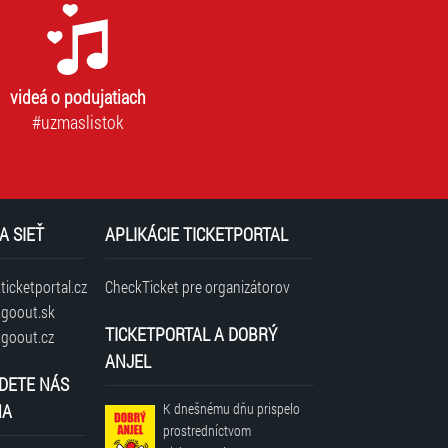
videá o podujatiach
#uzmaslistok
A SIEŤ
APLIKÁCIE TICKETPORTAL
icketportal.cz
CheckTicket pre organizátorov
goout.sk
TICKETPORTAL A DOBRÝ
goout.cz
ANJEL
DETE NÁS
NA
K dnešnému dňu prispelo
prostredníctvom