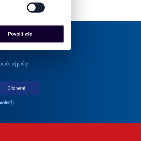
es“), které mohou sbírat
ce mohou představovat
nalizaci obsahu a reklam.
Povolit vše
Partneři tyto údaje mohou
 že používáte jejich služby.
lušné varianty. Svoji volbu
oručenej pošty.
Odoberať
Tento súhlas je povinný na odber newslettra. Bez súhlasu nie je možné vás pr
povinné)