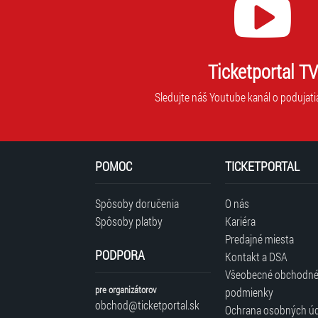
Ticketportal TV
Sledujte náš Youtube kanál o podujati
POMOC
TICKETPORTAL
Spôsoby doručenia
O nás
Spôsoby platby
Kariéra
Predajné miesta
PODPORA
Kontakt a DSA
Všeobecné obchodn
pre organizátorov
podmienky
obchod@ticketportal.sk
Ochrana osobných ú