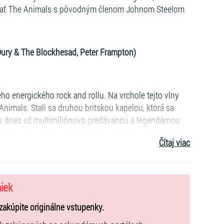
hrať The Animals s pôvodným členom Johnom Steelom
 Dury & The Blockhesad, Peter Frampton)
ho energického rock and rollu. Na vrchole tejto vlny
nimals. Stali sa druhou britskou kapelou, ktorá sa
 s dnes už multimiliónovo predávanou a legendárnou
iahla viac ako dvadsať globálnych hitov v Top Ten, z
Čítaj viac
eta. Len v Británii sa dostali minimálne dvanásť krát
y The Animals pokračuje dodnes. Debut The Animals z
ssic Rock s názvom „50 albumov, ktoré vytvorili blues
niek
 u nás je veľa ľudí, ktorí stále chcú počuť tieto klasické
zakúpite originálne vstupenky.
e a najvyťaženejšie kapely, ktoré dodnes koncertujú po