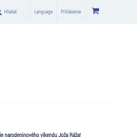
Hľadať
Language
Prihlásenie
nie narodeninov
é
ho víkendu Joža Ráž
a!