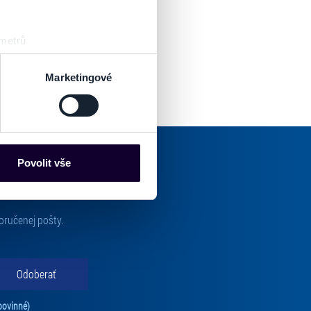
 metrů
sk prstu)
 podrobnostmi
. Svůj souhlas
Marketingové
es“), které mohou sbírat
ce mohou představovat
nalizaci obsahu a reklam.
Povolit vše
Partneři tyto údaje mohou
 že používáte jejich služby.
lušné varianty. Svoji volbu
oručenej pošty.
Odoberať
Tento súhlas je povinný na odber newslettra. Bez súhlasu nie je možné vás pr
povinné)