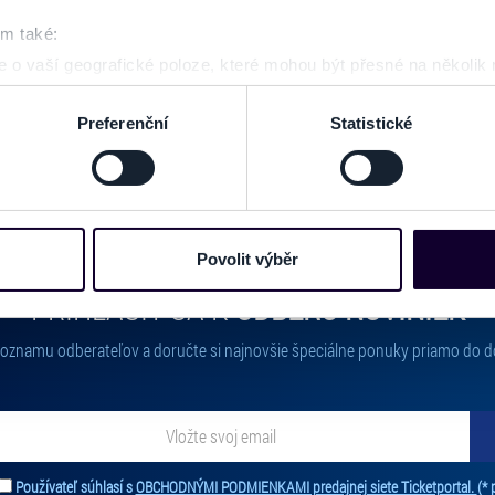
GALÉRIA
om také:
 o vaší geografické poloze, které mohou být přesné na několik
ení pomocí aktivního skenování pro konkrétní charakteristiky (oti
acováváme vaše osobní údaje, a nastavte si předvolby v
části s
Preferenční
Statistické
odvolat v části Prohlášení o souborech cookie.
e soubory cookies a další obdobné technologie (dále jen „cooki
nebo vaší aktivitě na našich webových stránkách. Tyto informa
mace používáme např. k analýze návštěvnosti webu nebo k perso
Povolit výběr
dílet se svými partnery pro sociální média, inzerci a analýzy. 
PRIHLÁSIŤ SA K
ODBERU NOVINIEK
cemi, které jste jim poskytli nebo které získali v důsledku toho,
 naleznete níže. Možnosti zpracování upravíte zaškrtnutím přís
 zoznamu odberateľov a doručte si najnovšie špeciálne ponuky priamo do d
atí stránky v záložce „Cookies a jejich nastavení“.
ať novinky. Vaša adresa nebude zdieľaná s tretími stranami.
Používateľ súhlasí s
OBCHODNÝMI PODMIENKAMI predajnej siete Ticketportal.
(* 