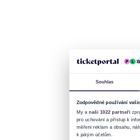
Souhlas
Zodpovědné používání vaši
My a
naši 1022 partneři
zpra
pro uchování a přístup k in
měření reklam a obsahu, náh
k jakým účelům.