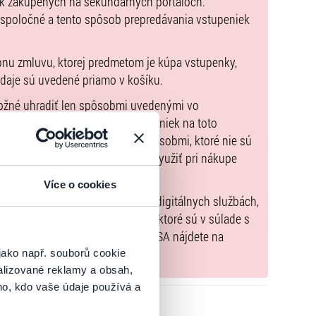
ek zakúpených na sekundárnych portáloch.
aj hudby.
 spoločné a tento spôsob prepredávania vstupeniek
eľkom štýle. A
Koš
ice s
ú jediným slovenským mestom
aživo!
pnu zmluvu, ktorej predmetom je kúpa vstupenky,
údaje sú uvedené priamo v košíku.
možné uhradiť len spôsobmi uvedenými vo
zorňujeme, že kúpne ceny vstupeniek na toto
m Poukazov GoOut, ani inými spôsobmi, ktoré nie sú
enkach
. Poukazy GoOut môžete využiť pri nákupe
 nie je uvedené inak.
Více o cookies
) nariadenia EÚ 2022/2065 (Akt o digitálnych službách,
tal.sk
, iba výrobky alebo služby, ktoré sú v súlade s
né informácie a kontakty podľa DSA nájdete na
jako např. souborů cookie
alizované reklamy a obsah,
ho, kdo vaše údaje používá a