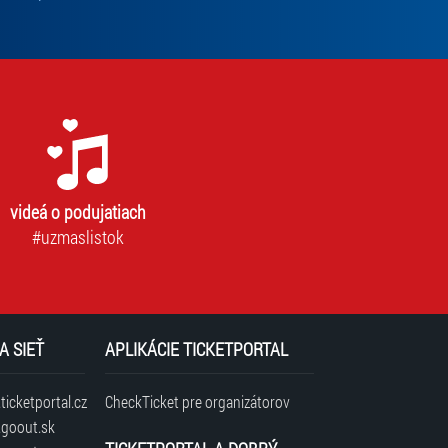
videá o podujatiach
#uzmaslistok
A SIEŤ
APLIKÁCIE TICKETPORTAL
icketportal.cz
CheckTicket pre organizátorov
goout.sk