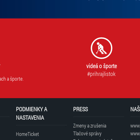
videá o športe
#prihrajlistok
ach a športe.
PODMIENKY A
PRESS
NAŠ
NASTAVENIA
Zmeny a zrušenia
www.t
Tlačové správy
www.
HomeTicket