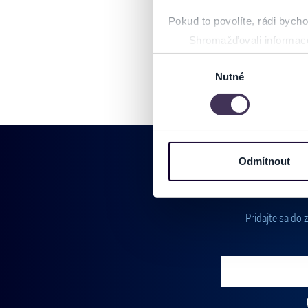
Pokud to povolíte, rádi bych
Shromažďovali informace
Identifikovali vaše zaříz
Výběr
Zjistěte více o tom, jak zpr
Nutné
souhlasu
můžete kdykoliv změnit nebo 
Na těchto stránkách využívám
informace o vašem zařízení 
osobní údaje. Získané infor
Odmítnout
Tyto informace můžeme také s
zkombinovat s dalšími informa
Jaké typy cookies používáme,
Pridajte sa do
můžete kdykoliv změnit v záp
Vložte svoj email
Zadajte svoju e-mailovú adresu, na ktorú vám budeme zasiel