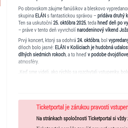
Po obrovskom záujme fanúšikov a bleskovo vypredanom
skupina
ELÁN
s fantastickou správou –
pridáva druhý k
Ten sa uskutoční
25. okt
ó
bra 2025
, teda
hneď deň po v
– práve v tento deň vyvrcholí
narodeninový ví
kend Jo
ž
Prvý koncert, ktorý sa odohrá
24. okt
ó
bra
, bol
vypredan
dňoch bolo jasné:
ELÁN
v Košiciach je hudobná udalos
dlhých siedmich rokoch
, a to hneď
v podobe dvojdňove
atmosféry.
„Keď sme videli, ako rýchlo sa rozchytali vstupenky, bo
narodeninový koncert sa priamo ponúkalo,“ komentuje
Vstupenky na pridaný koncert 25. okt
ó
bra sú práve teraz
Fanúšikovia majú jedinečnú príležitosť vybrať si
tie naj
neotáľať, záujem bude opäť obrovský.
Ticketportal je zárukou pravosti vstupe
Dve noci, jedna legenda, jedno mesto!
Na stránkach spoločnosti Ticketportal si vždy 
Steel Ar
é
na v Košiciach
sa tak stane dejiskom výnimočn