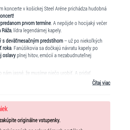
 koncerte v košickej Steel Aréne prichádza hudobná
oncert!
ypredanom prvom termíne
. A nepôjde o hocijaký večer
a Ráža
, lídra legendárnej kapely.
ý
s dev
äťmesačným predstihom
– už po niekoľkých
ť roka
. Fanúšikovia sa dočkajú návratu kapely po
j oslavy
plnej hitov, emócií a nezabudnuteľnej
lo nám jasné, že musíme niečo urobiť. A pridať
 rozhodnutie kapely s úsmevom jej manažment.
Čítaj viac
 v predaji.
lepšie miesta v Steel Ar
é
ne už teraz
– odporúčame
niek
zakúpite originálne vstupenky.
ej udalosti –
dva po sebe idúce več
ery
nabité