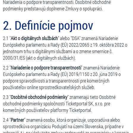
Nariadenia o podpore transparentnosti. Osobitné obchodné
podmienky predstavujú doplnenie Zmluvy o spolupráci.
2. Definície pojmov
2.1 "
Akt o digitálnych službách
" alebo "DSA" znamená Nariadenie
Európskeho parlamentu a Rady (EÚ) 2022/2065 z 19. októbra 2022 o
jednotnom trhu s digitálnymi službami a o zmene smernice č.
2000/31/ES (akt o digitálnych službách).
2.2 "
Nariadenie o podpore transparentnosti
" znamená Nariadenie
Európskeho parlamentu a Rady (EÚ) 2019/1150 z 20. júna 2019 o
podpore spravodlivosti a transparentnosti pre komerčných
používateľov online sprostredkovateľských služieb.
2.3 "
Osobitné obchodné podmienky
" znamenajú tieto Osobitné
obchodné podmienky spoločnosti Ticketportal SK, s.r.o. pre
komerčných používateľov platformy Ticketportal.
2.4 "
Partner
" znamená osobu, ktorá organizuje, usporadúva alebo
sprostredkúva organizáciu Podujatí na území Slovenska, prípadne v
zahraničí, t.j. na účely tejto zmluvy zodpovedá za organizáciu a konanie