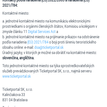
2021/784:
Kontaktné miesto:
a. jednotné kontaktné miesto na komunikáciu elektronickými
prostriedkami s orgánmi členských štátov, Komisiou a kolégiom v
zmysle článku 11
Digital Services Act
a
b. jednotné kontaktné miesto na prijímanie príkazov na odstránenie
podľa nariadenia
(EÚ) 2021/784
o boji proti šíreniu teroristického
obsahu online: e-mail:
dsa@ticketportal.sk
Úradný jazyky, v ktorých je možné sa obrátiť na kontaktné miesto:
slovenčina, angličtina.
Toto jednotné kontaktné miesto sa týka sprostredkovateľských
služieb prevádzkovaných Ticketportal SK, s.r.o., najmä serveru
www.ticketportal.sk
Ticketportal SK, s.r.o.
Kalinčiakova 33
831 04 Bratislava