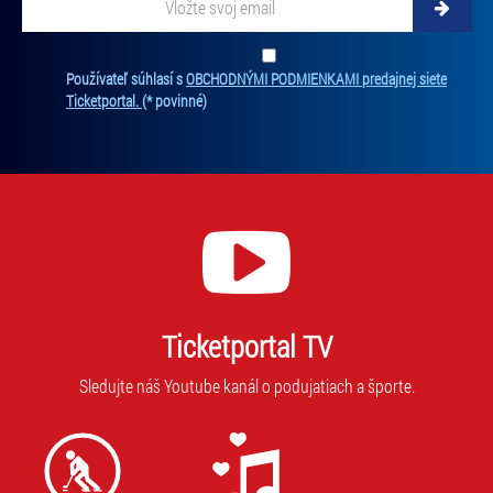
svoj
email
Zadajte
svoju
Ten
Používateľ súhlasí s
OBCHODNÝMI PODMIENKAMI predajnej siete
e-
súh
Ticketportal.
(* povinné)
mailovú
je
adresu,
pov
na
na
ktorú
odb
new
vám
Bez
budeme
súh
zasielať
nie
novinky.
je
Vaša
mo
adresa
Ticketportal TV
vás
nebude
prih
zdieľaná
Sledujte náš Youtube kanál o podujatiach a športe.
na
s
odb
tretími
stranami.