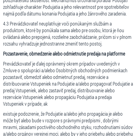
používateľskú skúsenosť. Mechanizmus určovania poradia Podujatí
zohľadňuje charakter Podujatia a jeho relevantnosť pre spotrebiteľov
najmä podľa dátumu konania Podujatia a jeho žánrového zaradenia.
4.3 Prevádzkovateľ neuplatňuje voči ponúkaným službám a
produktom, ktoré by ponúkala sama alebo pre osobu, ktorá je ňou
ovládaná alebo prepojená, rozdielne zaobchádzanie, pričom si v plnom
rozsahu vyhradzuje jednostranne zmeniť tento postoj.
Pozastavenie, obmedzenie alebo odmietnutie predaja na platforme
Prevádzkovateľ je ďalej oprávnený okrem prípadov uvedených v
Zmluve o spolupráci a/alebo Osobitných obchodných podmienkach
pozastaviť, obmedziť alebo odmietnuť predaj, rezervácie a
distribuovanie Vstupeniek na Podujatie a/alebo propagovať Podujatie a
predaj Vstupeniek, alebo zastaviť predaj, distribuovanie alebo
rezervácie Vstupeniek alebo propagáciu Podujatia a predaja
Vstupeniek v prípade, ak
existuje podozrenie, že Podujatie a/alebo jeho propagácia je alebo
môže byť alebo bude v rozpore s právnymi predpismi , dobrými
mravmi, zásadami poctivého obchodného styku, rozhodnutiami súdov
a/alebo orgánov verejnej moci, alebo by v jeho priebehu alebo priebehu