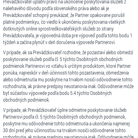
Prevádzkovateľ uplatní právo na ukončenie poskytovania služieb z
naliehavého dôvodu podľa slovenského práva alebo ak je
Prevádzkovateľ schopný preukázať, že Partner opakovane porušil
platné podmienkyu, čo viedlo k ukončeniu poskytovania všetkých
dotknutých online sprostredkovateľských služieb zo strany
Prevádzkovateľa, je výpovedná doba pre výpoveď podľa tohto bodu 1
týždeň a začína plynúť v deň doručenia výpovede Partnerovi.
V prípade, ak sa Prevádzkovateľ rozhodne, že pozastaví alebo obmedzí
poskytovanie služieb podľa čl. 5 týchto Osobitných obchodných
podmienok Partnerovi vo vzťahu k určitým produktom, ktoré Partner
ponúka, najneskôr v deň účinnosti tohto pozastavenia, obmedzenia
alebo odmietnutia mu poskytne na trvalom nosiči odôvodnenie tohto
rozhodnutia, ak právne predpisy neustanovia inak. Odôvodnenie môže
byť súčasťou výpovede podľa bodu 5.4 týchto Osobitných
obchodných podmienok.
V prípade, ak Prevádzkovateľ úplne odmietne poskytovanie služieb
Partnerovi podľa čl. 5 týchto Osobitných obchodných podmienok,
poskytne mu odôvodnenie tohto odmietnutia a ukončenia najmenej
30 dní pred jeho účinnosťou na trvalom nosiči odôvodnenie tohto
rozhodnutia, ak právne predpisy neustanovia inak. Odôvodnenie môže