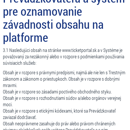
pre oznamovanie
závadnosti obsahu na
platforme
3.1 Nasledujúci obsah na stránke www.ticketportal.sk a v Systéme je
považovaný za nezákonný alebo v rozpore s podmienkami používania
súvisiacich služieb:
Obsah je v rozpore s právnymi predpismi, najmä ale nie len s Trestným
zákonom a zákonom o priestupkoch. Obsah je v rozpore s dobrými
mravmi.
Obsah je v rozpore so zásadami poctivého obchodného styku.
Obsah je v rozpore s rozhodnutiami súdov a/alebo orgánov verejnej
moci.
Obsah je v rozpore s etickými kódexami, ktoré sa Prevádzkovateľ
zaviazal dodržiavať.
Obsah neoprávnene zasahuje do práv alebo právom chránených
záujmov akýchkoľvek osôb vrátane Prevádzkovateľa a s ním