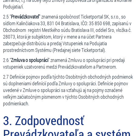
Podujatia/í.
2.5 "
Prevádzkovateľ
" znamená spoločnosť Ticketportal SK, s.r.o., so
sídlom Kalinčiakova 33, 831 04 Bratislava, IČO: 35 850 698, zapísanú v
Obchodnom registri Mestkého súdu Bratislava III, oddiel Sro, vložka č.
28073, ktorá je subjektom, ktorý v mene a na účet Partnera
zabezpečuje distribúciu a predaj Vstupeniek na Podujatia
prostredníctvom Systému (Predajnej siete Ticketportal).
2.6 "
Zmluva o spolupráci
" znamená Zmluvu o spolupráci pri predaji
vstupeniek uzatvorenú medzi Prevádzkovateľom a Partnerom.
2.7 Definície pojmov podľa týchto Osobitných obchodných podmienok
sú doplneniami definícií podľa Zmluvy o spolupráci. Definície pojmov
uvedené v Zmluve o spolupráci sa vzťahujú aj na pojmy označené
veľkým začiatočným písmenom v týchto Osobitných obchodných
podmienkach.
3. Zodpovednosť
Prevádzkovateľa a systém