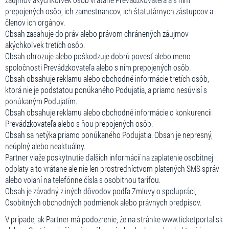
prepojených osôb, ich zamestnancov, ich štatutárnych zástupcov a
členov ich orgánov.
Obsah zasahuje do práv alebo právom chránených záujmov
akýchkoľvek tretích osôb.
Obsah ohrozuje alebo poškodzuje dobrú povesť alebo meno
spoločnosti Prevádzkovateľa alebo s ním prepojených osôb.
Obsah obsahuje reklamu alebo obchodné informácie tretích osôb,
ktorá nie je podstatou ponúkaného Podujatia, a priamo nesúvisí s
ponúkaným Podujatím.
Obsah obsahuje reklamu alebo obchodné informácie o konkurencii
Prevádzkovateľa alebo s ňou prepojených osôb.
Obsah sa netýka priamo ponúkaného Podujatia. Obsah je nepresný,
neúplný alebo neaktuálny.
Partner viaže poskytnutie ďalších informácií na zaplatenie osobitnej
odplaty a to vrátane ale nie len prostredníctvom platených SMS správ
alebo volaní na telefónne čísla s osobitnou tarifou.
Obsah je závadný z iných dôvodov podľa Zmluvy o spolupráci,
Osobitných obchodných podmienok alebo právnych predpisov.
V prípade, ak Partner má podozrenie, že na stránke www.ticketportal.sk