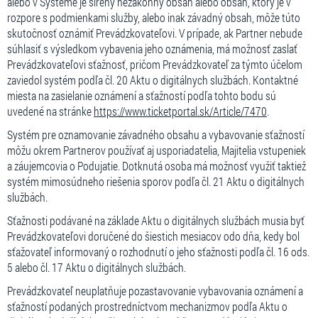
alebo v Systéme je šírený nezákonný obsah alebo obsah, ktorý je v
rozpore s podmienkami služby, alebo inak závadný obsah, môže túto
skutočnosť oznámiť Prevádzkovateľovi. V prípade, ak Partner nebude
súhlasiť s výsledkom vybavenia jeho oznámenia, má možnosť zaslať
Prevádzkovateľovi sťažnosť, pričom Prevádzkovateľ za týmto účelom
zaviedol systém podľa čl. 20 Aktu o digitálnych službách. Kontaktné
miesta na zasielanie oznámení a sťažností podľa tohto bodu sú
uvedené na stránke
https://www.ticketportal.sk/Article/7470
.
Systém pre oznamovanie závadného obsahu a vybavovanie sťažností
môžu okrem Partnerov používať aj usporiadatelia, Majitelia vstupeniek
a záujemcovia o Podujatie. Dotknutá osoba má možnosť využiť taktiež
systém mimosúdneho riešenia sporov podľa čl. 21 Aktu o digitálnych
službách.
Sťažnosti podávané na základe Aktu o digitálnych službách musia byť
Prevádzkovateľovi doručené do šiestich mesiacov odo dňa, kedy bol
sťažovateľ informovaný o rozhodnutí o jeho sťažnosti podľa čl. 16 ods.
5 alebo čl. 17 Aktu o digitálnych službách.
Prevádzkovateľ neuplatňuje pozastavovanie vybavovania oznámení a
sťažností podaných prostredníctvom mechanizmov podľa Aktu o