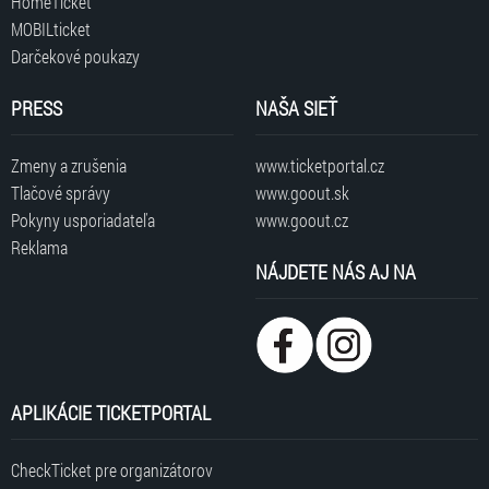
HomeTicket
MOBILticket
Darčekové poukazy
PRESS
NAŠA SIEŤ
Zmeny a zrušenia
www.ticketportal.cz
Tlačové správy
www.goout.sk
Pokyny usporiadateľa
www.goout.cz
Reklama
NÁJDETE NÁS AJ NA
APLIKÁCIE TICKETPORTAL
CheckTicket pre organizátorov