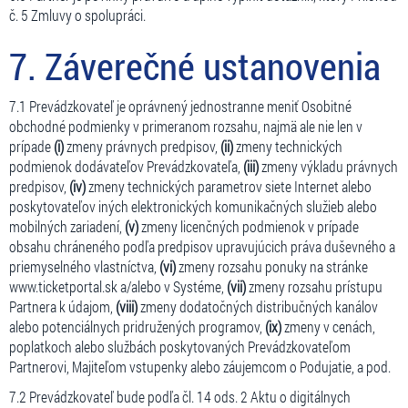
č. 5 Zmluvy o spolupráci.
7. Záverečné ustanovenia
7.1 Prevádzkovateľ je oprávnený jednostranne meniť Osobitné
obchodné podmienky v primeranom rozsahu, najmä ale nie len v
prípade
(i)
zmeny právnych predpisov,
(ii)
zmeny technických
podmienok dodávateľov Prevádzkovateľa,
(iii)
zmeny výkladu právnych
predpisov,
(iv)
zmeny technických parametrov siete Internet alebo
poskytovateľov iných elektronických komunikačných služieb alebo
mobilných zariadení,
(v)
zmeny licenčných podmienok v prípade
obsahu chráneného podľa predpisov upravujúcich práva duševného a
priemyselného vlastníctva,
(vi)
zmeny rozsahu ponuky na stránke
www.ticketportal.sk a/alebo v Systéme,
(vii)
zmeny rozsahu prístupu
Partnera k údajom,
(viii)
zmeny dodatočných distribučných kanálov
alebo potenciálnych pridružených programov,
(ix)
zmeny v cenách,
poplatkoch alebo službách poskytovaných Prevádzkovateľom
Partnerovi, Majiteľom vstupenky alebo záujemcom o Podujatie, a pod.
7.2 Prevádzkovateľ bude podľa čl. 14 ods. 2 Aktu o digitálnych