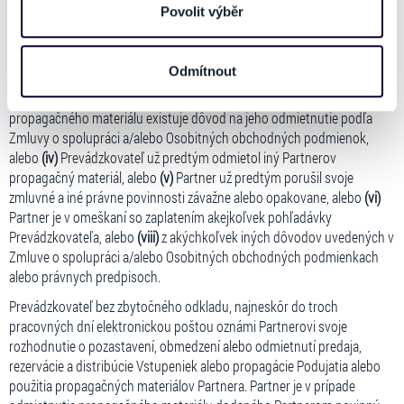
propagačného materiálu v prípadoch,
personalizaci obsahu a reklam. Tyto informace můžeme
Povolit výběr
také sdílet se svými partnery pro sociální média, inzerci
ak takýto propagačný materiál
(i)
je v rozpore s pravidlami uvedenými v
a analýzy. Partneři tyto údaje mohou zkombinovat s
bodoch 3.1 a/alebo 5.1 Osobitných obchodných podmienok, alebo
(ii)
Odmítnout
dalšími informacemi, které jste jim poskytli nebo které
nezodpovedá uzatvorenej dohode o jeho použití, alebo
(iii)
Prevádzkovateľ má dôvodné pochybnosti o tom, že u tohto
získali v důsledku toho, že používáte jejich služby. Jaké
propagačného materiálu existuje dôvod na jeho odmietnutie podľa
typy cookies používáme, naleznete níže. Možnosti
Zmluvy o spolupráci a/alebo Osobitných obchodných podmienok,
zpracování upravíte zaškrtnutím příslušné varianty. Svoji
alebo
(iv)
Prevádzkovateľ už predtým odmietol iný Partnerov
volbu můžete kdykoliv změnit v zápatí stránky v záložce
propagačný materiál, alebo
(v)
Partner už predtým porušil svoje
„Cookies a jejich nastavení“.
zmluvné a iné právne povinnosti závažne alebo opakovane, alebo
(vi)
Partner je v omeškaní so zaplatením akejkoľvek pohľadávky
Prevádzkovateľa, alebo
(viii)
z akýchkoľvek iných dôvodov uvedených v
Zmluve o spolupráci a/alebo Osobitných obchodných podmienkach
alebo právnych predpisoch.
Prevádzkovateľ bez zbytočného odkladu, najneskôr do troch
pracovných dní elektronickou poštou oznámi Partnerovi svoje
rozhodnutie o pozastavení, obmedzení alebo odmietnutí predaja,
rezervácie a distribúcie Vstupeniek alebo propagácie Podujatia alebo
použitia propagačných materiálov Partnera. Partner je v prípade