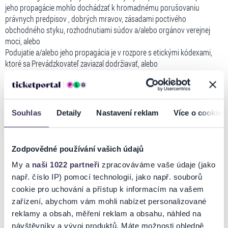
jeho propagácie mohlo dochádzať k hromadnému porušovaniu
právnych predpisov , dobrých mravov, zásadami poctivého
obchodného styku, rozhodnutiami súdov a/alebo orgánov verejnej
moci, alebo
Podujatie a/alebo jeho propagácia je v rozpore s etickými kódexami,
ktoré sa Prevádzkovateľ zaviazal dodržiavať, alebo
Podujatie a/alebo jeho propagácia zasahuje alebo môže zasahovať do
práv a oprávnených záujmov akýchkoľvek osôb vrátane
Prevádzkovateľa a s ním prepojených osôb, ich zamestnancov, ich
štatutárnych zástupcov a členov ich orgánov, alebo
Souhlas
Detaily
Nastavení reklam
Více o cookies
Podujatie a/alebo jeho propagácia zasahuje alebo môže zasahovať do
práv alebo právom chránených záujmov akýchkoľvek tretích osôb,
alebo
Zodpovědné používání vašich údajů
Podujatie a/alebo jeho propagácia ohrozuje alebo poškodzuje dobrú
povesť alebo meno spoločnosti Prevádzkovateľa alebo s ním
My a
naši 1022 partneři
zpracováváme vaše údaje (jako
prepojených osôb, alebo
např. číslo IP) pomocí technologií, jako např. souborů
Podujatie a/alebo jeho propagácia obsahuje reklamu alebo obchodné
cookie pro uchování a přístup k informacím na vašem
informácie tretích osôb, ktorá nie je podstatou ponúkaného Podujatia,
zařízení, abychom vám mohli nabízet personalizované
a priamo nesúvisí s ponúkaným Podujatím, alebo
reklamy a obsah, měření reklam a obsahu, náhled na
Podujatie a/alebo jeho propagácia obsahuje reklamu alebo obchodné
návštěvníky a vývoj produktů. Máte možnosti ohledně