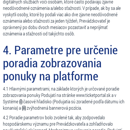
digitálnych službách voči osobám, ktoré často podávajú zjavne
neodôvodnené oznámenia a/alebo sťažnosti. V prípade, ak by sa ale
vyskytli osoby, ktoré by podali viac ako dve zjavne neodôvodnené
oznámenia alebo sťažnosti za jeden týždeň, Prevádzkovateľ je
oprávnený po dobu dvoch mesiacov pozastaviť a neprijímať
oznámenia a sťažnosti od takýchto osôb.
4. Parametre pre určenie
poradia zobrazovania
ponuky na platforme
4.1 Hlavnými parametrami, na základe ktorých je určované poradie
zobrazovania ponuky Podujatí na stránke www.ticketportal.sk a v
Systéme
(i)
časové hľadisko (Podujatia sú zoradené podľa dátumu ich
konania) a
(ii)
zvýhodnená bannerová pozícia.
4.2 Poradie parametrov bolo zvolené tak, aby zodpovedalo
hospodárskemu významu pre Prevádzkovateľa a zohľadňovalo