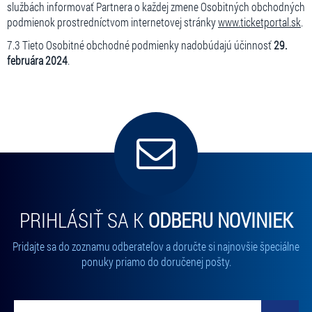
službách informovať Partnera o každej zmene Osobitných obchodných
podmienok prostredníctvom internetovej stránky
www.ticketportal.sk
.
7.3 Tieto Osobitné obchodné podmienky nadobúdajú účinnosť
29.
februára 2024
.
PRIHLÁSIŤ SA K
ODBERU NOVINIEK
Pridajte sa do zoznamu odberateľov a doručte si najnovšie špeciálne
ponuky priamo do doručenej pošty.
Vložte