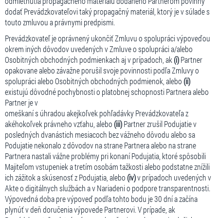
odmietnutia propagačného materiálu dodaného Partnerom povinný
dodať Prevádzkovateľovi taký propagačný materiál, ktorý je v súlade s
touto zmluvou a právnymi predpismi.
Prevádzkovateľ je oprávnený ukončiť Zmluvu o spolupráci výpoveďou
okrem iných dôvodov uvedených v Zmluve o spolupráci a/alebo
Osobitných obchodných podmienkach aj v prípadoch, ak
(i)
Partner
opakovane alebo závažne porušil svoje povinnosti podľa Zmluvy o
spolupráci alebo Osobitných obchodných podmienok, alebo
(ii)
existujú dôvodné pochybnosti o platobnej schopnosti Partnera alebo
Partner je v
omeškaní s úhradou akejkoľvek pohľadávky Prevádzkovateľa z
akéhokoľvek právneho vzťahu, alebo
(iii)
Partner zrušil Podujatie v
posledných dvanástich mesiacoch bez vážneho dôvodu alebo sa
Podujatie nekonalo z dôvodov na strane Partnera alebo na strane
Partnera nastali vážne problémy pri konaní Podujatia, ktoré spôsobili
Majiteľom vstupeniek a tretím osobám tažkosti alebo podstatne znížili
ich zážitok a skúsenosť z Podujatia, alebo
(iv)
v prípadoch uvedených v
Akte o digitálnych službách a v Nariadeni o podpore transparentnosti.
Výpovedná doba pre výpoveď podľa tohto bodu je 30 dní a začína
plynúť v deň doručenia výpovede Partnerovi. V prípade, ak