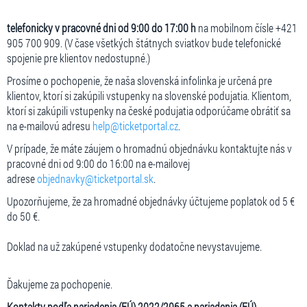
telefonicky v pracovné dni od 9:00 do 17:00 h
na mobilnom čísle +421
905 700 909. (V čase všetkých štátnych sviatkov bude telefonické
spojenie pre klientov nedostupné.)
Prosíme o pochopenie, že naša slovenská infolinka je určená pre
klientov, ktorí si zakúpili vstupenky na slovenské podujatia. Klientom,
ktorí si zakúpili vstupenky na české podujatia odporúčame obrátiť sa
na e-mailovú adresu
help@ticketportal.cz
.
V prípade, že máte záujem o hromadnú objednávku kontaktujte nás v
pracovné dni od 9:00 do 16:00 na e-mailovej
adrese
objednavky@ticketportal.sk
.
Upozorňujeme, že za hromadné objednávky účtujeme poplatok od 5 €
do 50 €.
Doklad na už zakúpené vstupenky dodatočne nevystavujeme.
Ďakujeme za pochopenie.
Kontakty podľa nariadenia (EÚ) 2022/2065 a nariadenia (EÚ)