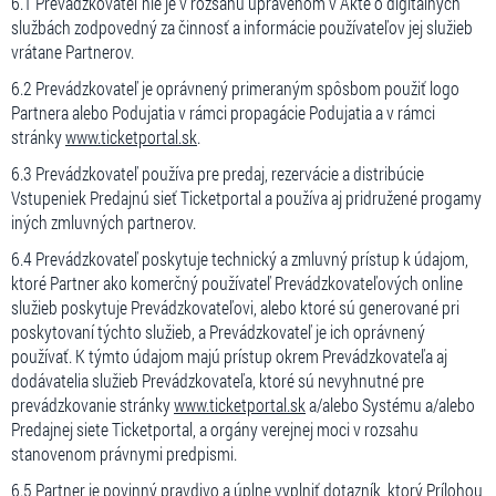
6.1 Prevádzkovateľ nie je v rozsahu upravenom v Akte o digitálnych
službách zodpovedný za činnosť a informácie používateľov jej služieb
vrátane Partnerov.
6.2 Prevádzkovateľ je oprávnený primeraným spôsbom použiť logo
Partnera alebo Podujatia v rámci propagácie Podujatia a v rámci
stránky
www.ticketportal.sk
.
6.3 Prevádzkovateľ používa pre predaj, rezervácie a distribúcie
Vstupeniek Predajnú sieť Ticketportal a používa aj pridružené progamy
iných zmluvných partnerov.
6.4 Prevádzkovateľ poskytuje technický a zmluvný prístup k údajom,
ktoré Partner ako komerčný používateľ Prevádzkovateľových online
služieb poskytuje Prevádzkovateľovi, alebo ktoré sú generované pri
poskytovaní týchto služieb, a Prevádzkovateľ je ich oprávnený
používať. K týmto údajom majú prístup okrem Prevádzkovateľa aj
dodávatelia služieb Prevádzkovateľa, ktoré sú nevyhnutné pre
prevádzkovanie stránky
www.ticketportal.sk
a/alebo Systému a/alebo
Predajnej siete Ticketportal, a orgány verejnej moci v rozsahu
stanovenom právnymi predpismi.
6.5 Partner je povinný pravdivo a úplne vyplniť dotazník, ktorý Prílohou