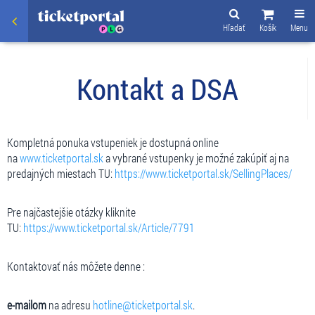
Hľadať
Košík
Menu
Kontakt a DSA
Kompletná ponuka vstupeniek je dostupná online
na
www.ticketportal.sk
a vybrané vstupenky je možné zakúpiť aj na
predajných miestach TU:
https://www.ticketportal.sk/SellingPlaces/
Pre najčastejšie otázky kliknite
TU:
https://www.ticketportal.sk/Article/7791
Kontaktovať nás môžete denne :
e-mailom
na adresu
hotline@ticketportal.sk
.