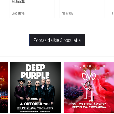
GUnaGU
Bratislava
Nesvady
F
Zobraz ďalšie 3 podujatia