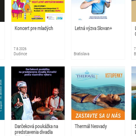
Koncert pre mladých
Letná výzva Slovan+
7.8.2026
7
Dudince
Bratislava
B
Darčeková poukážka na
Thermál Nesvady
predstavenia divadla