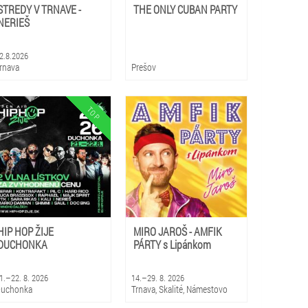
STREDY V TRNAVE -
THE ONLY CUBAN PARTY
NERIEŠ
2.8.2026
rnava
Prešov
HIP HOP ŽIJE
MIRO JAROŠ - AMFIK
DUCHONKA
PÁRTY s Lipánkom
1.–22. 8. 2026
14.–29. 8. 2026
uchonka
Trnava, Skalité, Námestovo