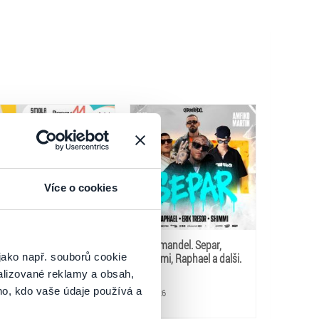
Více o cookies
CITY FEST ZH 2026
Coromandel. Separ,
jako např. souborů cookie
Shimmi, Raphael a dalši.
alizované reklamy a obsah,
ho, kdo vaše údaje používá a
.8.2026
8.8.2026
iar nad Hronom
Martin