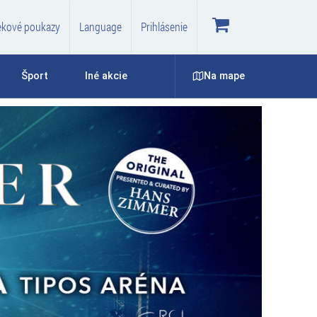
ekové poukazy
Language
Prihlásenie
Na mape
Šport
Iné akcie