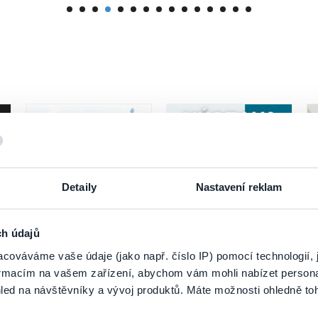
Detaily
Nastavení reklam
ch údajů
Letná výzva Slovan+
Vyšperkovaná cesta
cováváme vaše údaje (jako např. číslo IP) pomocí technologií, 
Slovenskom
formacím na vašem zařízení, abychom vám mohli nabízet person
led na návštěvníky a vývoj produktů. Máte možnosti ohledně to
7. 8.–31. 10. 2026
8
Bratislava
Piešťany
Ž