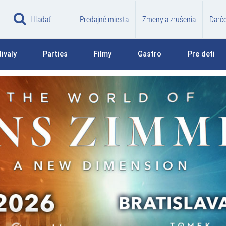
Hľadať
Predajné miesta
Zmeny a zrušenia
Darč
ivaly
Parties
Filmy
Gastro
Pre deti