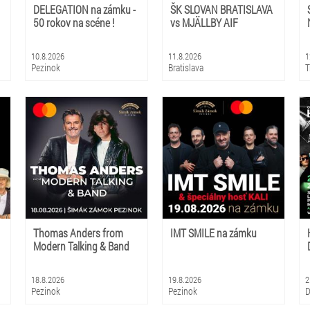
DELEGATION na zámku -
ŠK SLOVAN BRATISLAVA
50 rokov na scéne !
vs MJÄLLBY AIF
10.8.2026
11.8.2026
1
Pezinok
Bratislava
T
Thomas Anders from
IMT SMILE na zámku
Modern Talking & Band
18.8.2026
19.8.2026
2
Pezinok
Pezinok
D