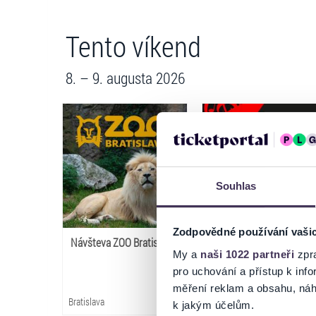
Tento víkend
8. – 9. augusta 2026
Souhlas
Zodpovědné používání vaši
Návšteva ZOO Bratislava
LOVESTREAM Festival
My a
naši 1022 partneři
zpra
2026
pro uchování a přístup k in
měření reklam a obsahu, náh
Bratislava
Bratislava
k jakým účelům.