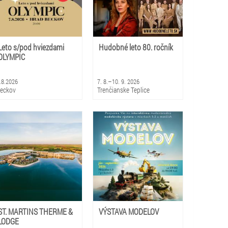
Leto s/pod hviezdami
Hudobné leto 80. ročník
OLYMPIC
.8.2026
7. 8.–10. 9. 2026
eckov
Trenčianske Teplice
ST. MARTINS THERME &
VÝSTAVA MODELOV
LODGE