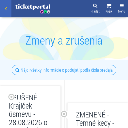
Hľadať
Košík
Menu
Zmeny a zrušenia
Nájdi všetky informácie o podujatí podľa čísla predaja
ZRUŠENÉ -
Krajíček
úsmevu -
ZMENENÉ -
28.08.2026 o
Temné kecy -