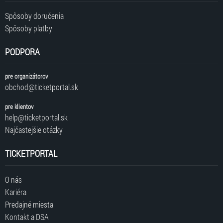
Spôsoby doručenia
Spôsoby platby
PODPORA
pre organizátorov
obchod@ticketportal.sk
pre klientov
help@ticketportal.sk
Najčastejšie otázky
TICKETPORTAL
O nás
Kariéra
Predajné miesta
Kontakt a DSA