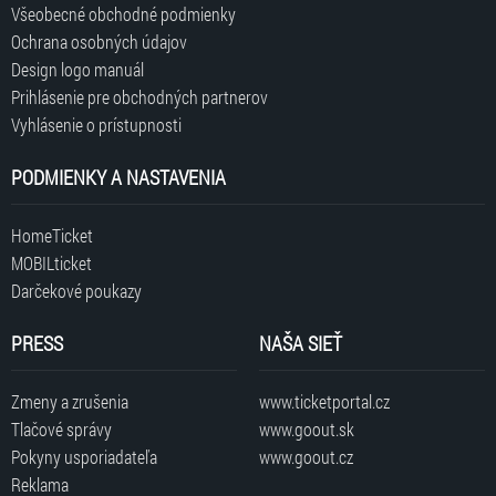
Všeobecné obchodné podmienky
Ochrana osobných údajov
Design logo manuál
Prihlásenie pre obchodných partnerov
Vyhlásenie o prístupnosti
PODMIENKY A NASTAVENIA
HomeTicket
MOBILticket
Darčekové poukazy
PRESS
NAŠA SIEŤ
Zmeny a zrušenia
www.ticketportal.cz
Tlačové správy
www.goout.sk
Pokyny usporiadateľa
www.goout.cz
Reklama