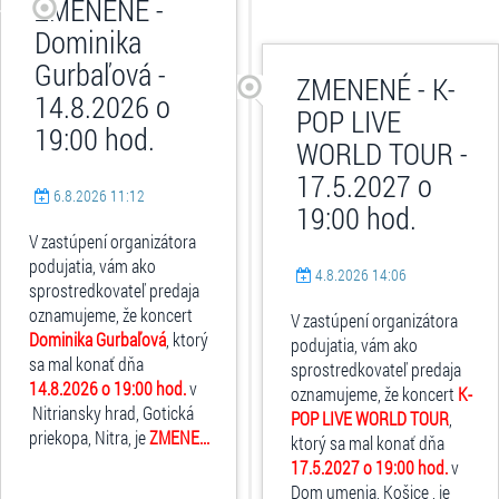
ZMENENÉ -
Dominika
Gurbaľová -
ZMENENÉ - K-
14.8.2026 o
POP LIVE
19:00 hod.
WORLD TOUR -
17.5.2027 o
6.8.2026 11:12
19:00 hod.
V zastúpení organizátora
podujatia, vám ako
4.8.2026 14:06
sprostredkovateľ predaja
oznamujeme, že koncert
V zastúpení organizátora
Dominika Gurbaľová
, ktorý
podujatia, vám ako
sa mal konať dňa
sprostredkovateľ predaja
14.8.2026 o 19:00 hod.
v
oznamujeme, že koncert
K-
Nitriansky hrad, Gotická
POP LIVE WORLD TOUR
,
priekopa, Nitra, je
ZMENE...
ktorý sa mal konať dňa
17.5.2027 o 19:00 hod.
v
Dom umenia, Košice , je