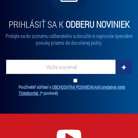
PRIHLÁSIŤ SA K
ODBERU NOVINIEK
Pridajte sa do zoznamu odberateľov a doručte si najnovšie špeciálne
ponuky priamo do doručenej pošty.
Vložte
svoj
email
Zadajte
svoju
Ten
Používateľ súhlasí s
OBCHODNÝMI PODMIENKAMI predajnej siete
e-
súh
Ticketportal.
(* povinné)
mailovú
je
adresu,
pov
na
na
ktorú
odb
new
vám
Bez
budeme
súh
zasielať