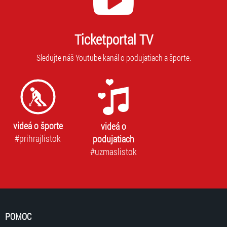
nie
novinky.
je
Vaša
mo
adresa
Ticketportal TV
vás
nebude
prih
zdieľaná
Sledujte náš Youtube kanál o podujatiach a športe.
na
s
odb
tretími
stranami.
videá o športe
videá o
#prihrajlistok
podujatiach
#uzmaslistok
POMOC