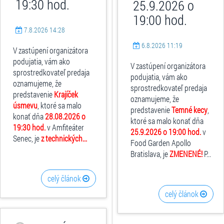
19:30 hod.
25.9.2026 o
19:00 hod.
7.8.2026 14:28
6.8.2026 11:19
V zastúpení organizátora
podujatia, vám ako
V zastúpení organizátora
sprostredkovateľ predaja
podujatia, vám ako
oznamujeme, že
sprostredkovateľ predaja
predstavenie
Krajíček
oznamujeme, že
úsmevu
, ktoré sa malo
predstavenie
Temné kecy
,
konať dňa
28.08.2026 o
ktoré sa malo konať dňa
19:30 hod.
v Amfiteáter
25.9.2026 o 19:00 hod.
v
Senec, je
z technických...
Food Garden Apollo
Bratislava, je
ZMENENÉ!
P...
celý článok
celý článok