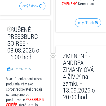
ZMENENÝ!
Koncert sa...
celý článok
celý článok
ZRUŠENÉ -
PRESSBURG
SOIRÉE -
08.08.2026 o
ZMENENÉ -
16:00 hod.
ANDREA
ZIMÁNYIOVÁ -
4.8.2026 12:15
4 ŽIVLY na
V zastúpení organizátora
zámku -
podujatia, vám ako
13.09.2026 o
sprostredkovateľ predaja
oznamujeme, že
20:00 hod.
predstavenie
PRESSBURG
SOIRÉE
, ktoré sa malo