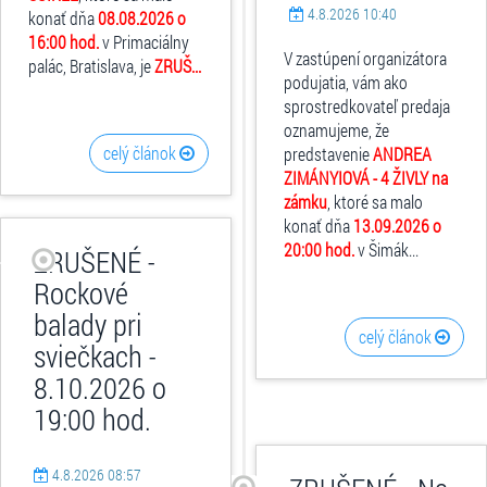
4.8.2026 10:40
konať dňa
08.08.2026 o
16:00 hod.
v Primaciálny
V zastúpení organizátora
palác, Bratislava, je
ZRUŠ...
podujatia, vám ako
sprostredkovateľ predaja
oznamujeme, že
celý článok
predstavenie
ANDREA
ZIMÁNYIOVÁ - 4 ŽIVLY na
zámku
, ktoré sa malo
konať dňa
13.09.2026 o
20:00 hod.
v Šimák...
ZRUŠENÉ -
Rockové
balady pri
celý článok
sviečkach -
8.10.2026 o
19:00 hod.
4.8.2026 08:57