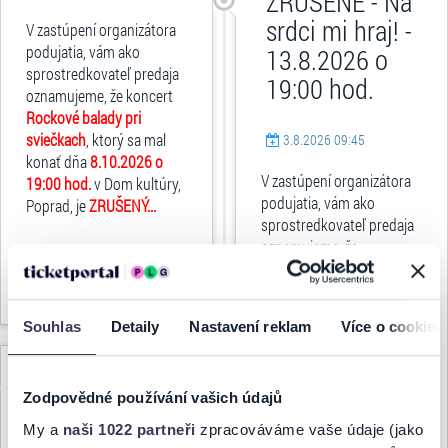
ZRUŠENÉ - Na
srdci mi hraj! -
V zastúpení organizátora
podujatia, vám ako
13.8.2026 o
sprostredkovateľ predaja
19:00 hod.
oznamujeme, že koncert
Rockové balady pri
sviečkach
, ktorý sa mal
3.8.2026 09:45
konať dňa
8.10.2026 o
V zastúpení organizátora
19:00 hod.
v Dom kultúry,
podujatia, vám ako
Poprad, je
ZRUŠENÝ...
sprostredkovateľ predaja
oznamujeme, že
predstavenie
Na srdci mi
celý článok
hraj!
, ktoré sa malo konať
dňa
13.8.2026 o 19:00
Souhlas
Detaily
Nastavení reklam
Více o cookies
hod.
v Amfiteáter Trnava, je
ZRUŠENÉ...
ZRUŠENÉ -
Zodpovědné používání vašich údajů
Orchester
My a
naši 1022 partneři
zpracováváme vaše údaje (jako
Karola
celý článok