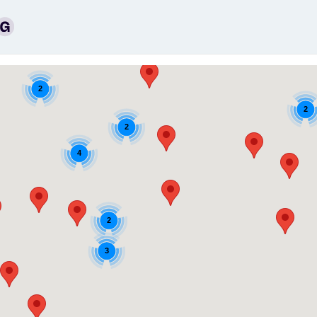
2
2
2
4
2
3