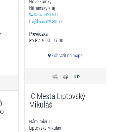
Nové Zámky
Nitriansky kraj
035/6421611
nz@heaventour.sk
y
Prevádzka
Po-Pia: 9:00 - 17:00
Zobraziť na mape
IC Mesta Liptovský
á
Mikuláš
ko
Nám. mieru 1
Liptovský Mikuláš