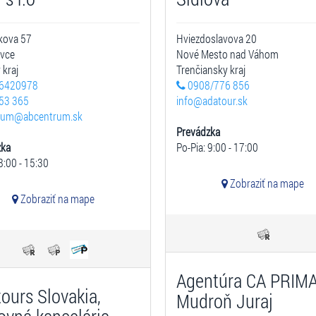
kova 57
Hviezdoslavova 20
ovce
Nové Mesto nad Váhom
 kraj
Trenčiansky kraj
6420978
0908/776 856
53 365
info@adatour.sk
rum@abcentrum.sk
Prevádzka
zka
Po-Pia: 9:00 - 17:00
8:00 - 15:30
Zobraziť na mape
Zobraziť na mape
Agentúra CA PRIMA
tours Slovakia,
Mudroň Juraj