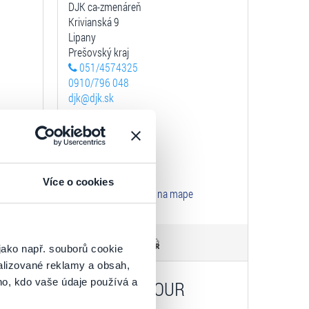
DJK ca-zmenáreň
Krivianská 9
Lipany
Prešovský kraj
051/4574325
0910/796 048
djk@djk.sk
 12:00
Prevádzka
Po-Pia: 8:00 - 16:00
So: 8:00 - 12:00
Více o cookies
Zobraziť na mape
jako např. souborů cookie
k
alizované reklamy a obsah,
ho, kdo vaše údaje používá a
CK ORAVA TOUR