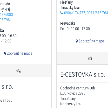
Piešťany
Ľubovňa
Trnavský kraj
ký kraj
0904/174 777, 0911/616 764
4326083
05 798
Prevádzka
Po - Pi: 09:00 - 17:30
zka
8:00 - 16:30
 - 12:00
Zobraziť na mape
Zobraziť na mape
E-CESTOVKA s.r.o.
s.r.o.
Obchodné centrum Juh
D.Jurkoviča 2870
Topoľčany
ova 1526
Nitriansky kraj