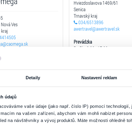
Omega
Hviezdoslavova 1469/61
Senica
Trnavský kraj
35
034/6513896
 Nová Ves
awertravel@awertravel.sk
 kraj
4414505
Prevádzka
ga@caomega.sk
Po-Pia: 8:00 - 17:00
1.5. - 30.9. otvorené aj So: 8:00 -
zka
9:00 - 16:30
Zobraziť na mape
Detaily
Nastavení reklam
Zobraziť na mape
ch údajů
cováváme vaše údaje (jako např. číslo IP) pomocí technologií, 
CK Eurotour Svidní
formacím na vašem zařízení, abychom vám mohli nabízet person
urotour, s.r.o.
led na návštěvníky a vývoj produktů. Máte možnosti ohledně to
Bardejovská 220