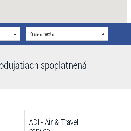
Kraje a mestá
podujatiach spoplatnená
ADI - Air & Travel
service