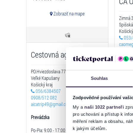
CA 
Zobraziť na mape
Zimná 
Spišská
Košický
053/
caome
Cestovná agentúra TRIP
Prevád
Po-Pia: 
P.O.Hviezdoslava 77
Veľké Kapušany
Souhlas
Košický kraj
056/6384507
0908/512 082
Zodpovědné používání vaši
aicatrip49@gmail.com
My a
naši 1022 partneři
zpra
pro uchování a přístup k in
Prevádzka
CK E
měření reklam a obsahu, náh
k jakým účelům.
Po-Pia: 9:00 - 17:00