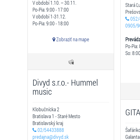
V období 1.10. – 30.11.
Stará 
Po-Pia: 9:00 - 17:00
Prešovs
V období 1-31.12.
052/
Po-Pia: 9:00 - 18:00
0905/9
Zobraziť na mape
Prevád
Po-Pia: 
So: 8:00
Divyd s.r.o.- Hummel
music
Klobučnícka 2
GITA 
Bratislava 1 - Staré Mesto
Bratislavský kraj
02/54433888
Šafárik
predajna@divyd.sk
Galanta