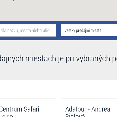
Všetky predajné miesta
dajných miestach je pri vybraných 
entrum Safari,
Adatour - Andrea
 s r.o
Šidlová