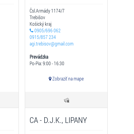
Čsl.Armády 1174/7
Trebišov
Košický kraj
0905/696 062
0915/857 234
agi.trebisov@gmail.com
Prevádzka
Po-Pia: 9:00 - 16:30
Zobraziť na mape
CA - D.J.K., LIPANY