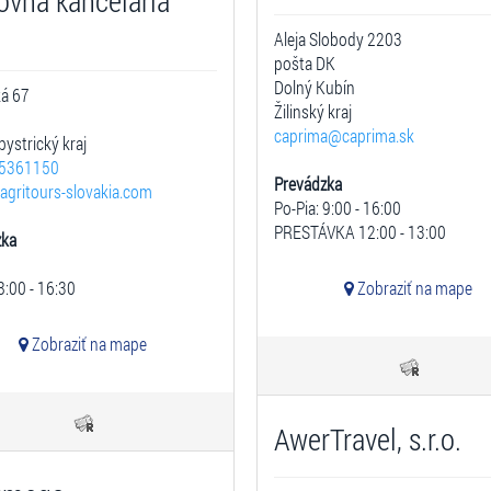
ovná kancelária
.
Aleja Slobody 2203
pošta DK
Dolný Kubín
ká 67
Žilinský kraj
caprima@caprima.sk
ystrický kraj
5361150
Prevádzka
agritours-slovakia.com
Po-Pia: 9:00 - 16:00
PRESTÁVKA 12:00 - 13:00
zka
8:00 - 16:30
Zobraziť na mape
Zobraziť na mape
AwerTravel, s.r.o.