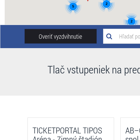
2
5
2
Overiť vyzdvihnutie
Tlač vstupeniek na pre
TICKETPORTAL TIPOS
AB–C
Aréna - Zimný štadión
spol.