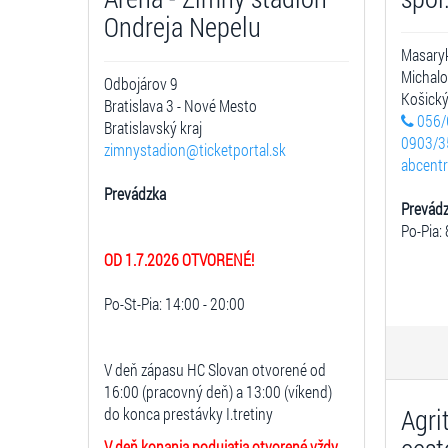
Ondreja Nepelu
Masary
Michal
Odbojárov 9
Košický
Bratislava 3 - Nové Mesto
056/
Bratislavský kraj
0903/3
zimnystadion@ticketportal.sk
abcent
Prevádzka
Prevád
Po-Pia: 
OD 1.7.2026 OTVORENÉ!
Po-St-Pia: 14:00 - 20:00
V deň zápasu HC Slovan otvorené od
16:00 (pracovný deň) a 13:00 (víkend)
Agri
do konca prestávky I.tretiny
V deň konania podujatia otvorené vždy