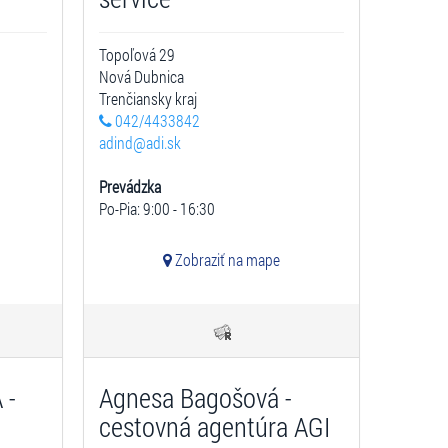
Topoľová 29
Nová Dubnica
Trenčiansky kraj
042/4433842
adind@adi.sk
Prevádzka
Po-Pia: 9:00 - 16:30
Zobraziť na mape
 -
Agnesa Bagošová -
cestovná agentúra AGI