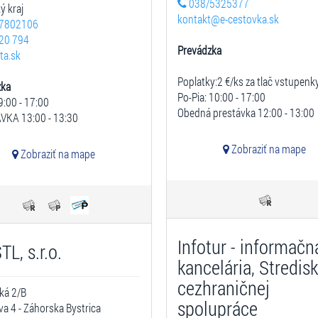
038/5325377
ý kraj
kontakt@e-cestovka.sk
7802106
20 794
Prevádzka
ta.sk
Poplatky:2 €/ks za tlač vstupenk
zka
Po-Pia: 10:00 - 17:00
9:00 - 17:00
Obedná prestávka 12:00 - 13:00
VKA 13:00 - 13:30
Zobraziť na mape
Zobraziť na mape
Infotur - informačn
TL, s.r.o.
kancelária, Stredis
cezhraničnej
ká 2/B
spolupráce
ava 4 - Záhorska Bystrica