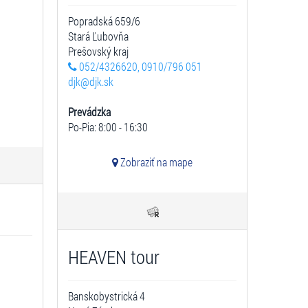
Popradská 659/6
Stará Ľubovňa
Prešovský kraj
052/4326620, 0910/796 051
djk@djk.sk
Prevádzka
Po-Pia: 8:00 - 16:30
Zobraziť na mape
HEAVEN tour
Banskobystrická 4