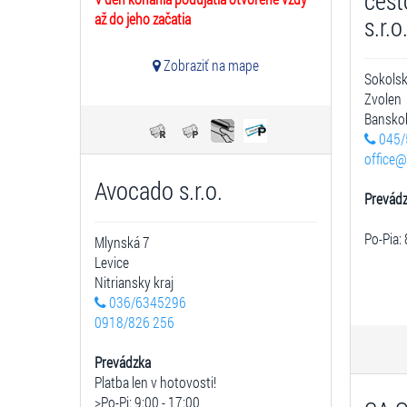
cest
až do jeho začatia
s.r.o
Zobraziť na mape
Sokols
Zvolen
Banskob
045/
office@
Avocado s.r.o.
Prevád
Po-Pia: 
Mlynská 7
Levice
Nitriansky kraj
036/6345296
0918/826 256
Prevádzka
Platba len v hotovosti!
>Po-Pi: 9:00 - 17:00