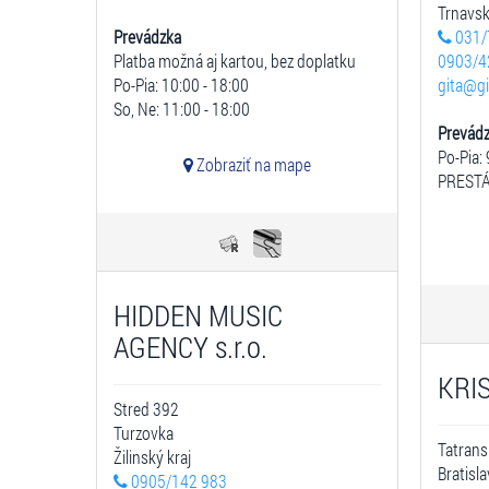
Trnavsk
Prevádzka
031/
Platba možná aj kartou, bez doplatku
0903/4
Po-Pia: 10:00 - 18:00
gita@gi
So, Ne: 11:00 - 18:00
Prevád
Po-Pia: 
Zobraziť na mape
PRESTÁ
HIDDEN MUSIC
AGENCY s.r.o.
KRIS
Stred 392
Turzovka
Tatrans
Žilinský kraj
Bratisl
0905/142 983