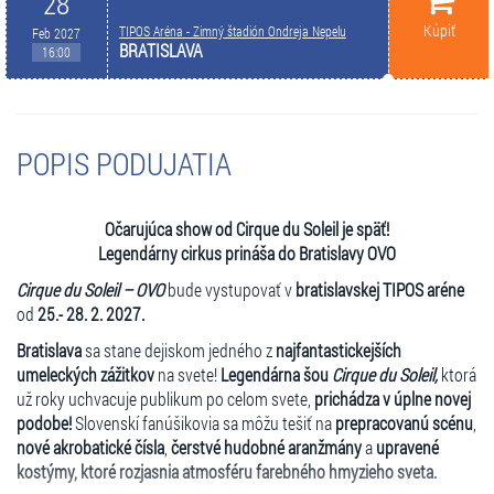
28
Kúpiť
TIPOS Aréna - Zimný štadión Ondreja Nepelu
Feb 2027
BRATISLAVA
16:00
POPIS PODUJATIA
Očarujúca show od Cirque du Soleil je späť!
Legendárny cirkus prináša do Bratislavy OVO
Cirque du Soleil – OVO
bude vystupovať v
bratislavskej TIPOS aréne
od
25.- 28. 2. 2027.
Bratislava
sa stane dejiskom jedného z
najfantastickejších
umeleckých zážitkov
na svete!
Legendárna šou
Cirque du Soleil,
ktorá
už roky uchvacuje publikum po celom svete,
prichádza v úplne novej
podobe!
Slovenskí fanúšikovia sa môžu tešiť na
prepracovanú scénu
,
nové akrobatické čísla
,
čerstvé hudobné aranžmány
a
upravené
kostýmy,
ktoré rozjasnia atmosféru farebného hmyzieho sveta.