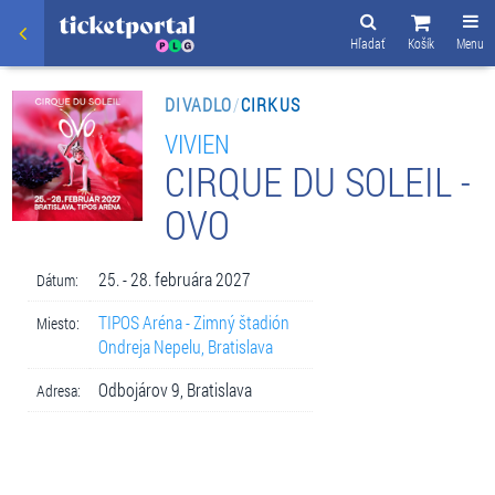
Hľadať
Košík
Menu
DIVADLO
/
CIRKUS
VIVIEN
CIRQUE DU SOLEIL -
OVO
25. - 28. februára 2027
Dátum:
TIPOS Aréna - Zimný štadión
Miesto:
Ondreja Nepelu, Bratislava
Odbojárov 9, Bratislava
Adresa: