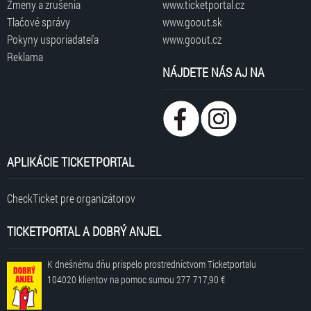
Zmeny a zrušenia
www.ticketportal.cz
Tlačové správy
www.goout.sk
Pokyny usporiadateľa
www.goout.cz
Reklama
NÁJDETE NÁS AJ NA
APLIKÁCIE TICKETPORTAL
CheckTicket pre organizátorov
TICKETPORTAL A DOBRÝ ANJEL
K dnešnému dňu prispelo prostredníctvom Ticketportalu
104020 klientov
na pomoc sumou
277 717,90 €