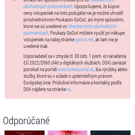
obchodných podmienkach
. Upozorňujeme, že kúpne
ceny vstupeniek na toto podujatie nie je možné uhradiť
prostredníctvom Poukazov GoOut, ani inými spôsobmi,
ktoré nie sú uvedené vo
Všeobecných obchodných
podmienkach
. Poukazy GoOut môžete využiť pri nákupe
vstupeniek na našej stránke
goout.net
, ak tam nie je
uvedené inak.
Usporiadateľ sa v zmysle čl. 30 ods. 1 písm. e) nariadenia
EÚ 2022/2065 (Akt o digitálnych službách, DSA) zaviazal
ponúkať na portáli
www.ticketportal.sk
, iba výrobky alebo
služby, ktoré sú v súlade s uplatniteľným právom
Európskej únie. Príslušné informácie a kontakty podľa
DSA nájdete na stránke
tu
.
Odporúčané