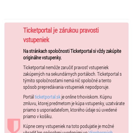
Ticketportal je zárukou pravosti
vstupeniek
Na stránkach spoločnosti Ticketportal si vždy zakúpite
originálne vstupenky.
Ticketportal nemôže zaručiť pravosť vstupeniek
zakúpených na sekundárnych portáloch. Ticketportal s
týmito spoločnosťami nemá nič spoločné a tento
spôsob prepredávania vstupeniek nepodporuje.
Portál
ticketportal.sk
je online trhoviskom. Kúpnu
zmluvu, ktorej predmetom je kúpa vstupenky, uzatvárate
priamo s usporiadateľom, ktorého údaje sú uvedené
priamo v košíku.
Kúpne ceny vstupeniek na toto podujatie je možné
uhradiť len spôsobmi uvedenými vo
Všeobecných