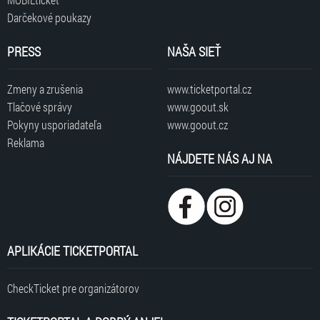
Darčekové poukazy
PRESS
NAŠA SIEŤ
Zmeny a zrušenia
www.ticketportal.cz
Tlačové správy
www.goout.sk
Pokyny usporiadateľa
www.goout.cz
Reklama
NÁJDETE NÁS AJ NA
APLIKÁCIE TICKETPORTAL
CheckTicket pre organizátorov