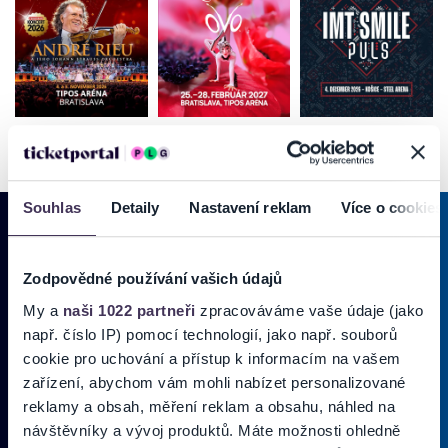
Souhlas
Detaily
Nastavení reklam
Více o cookies
Zodpovědné používání vašich údajů
PRIHLÁSIŤ SA K
ODBERU NOVINIEK
My a
naši 1022 partneři
zpracováváme vaše údaje (jako
Pridajte sa do zoznamu odberateľov a doručte si najnovšie špeciálne
např. číslo IP) pomocí technologií, jako např. souborů
ponuky priamo do doručenej pošty.
cookie pro uchování a přístup k informacím na vašem
zařízení, abychom vám mohli nabízet personalizované
reklamy a obsah, měření reklam a obsahu, náhled na
Vložte svoj email
návštěvníky a vývoj produktů. Máte možnosti ohledně