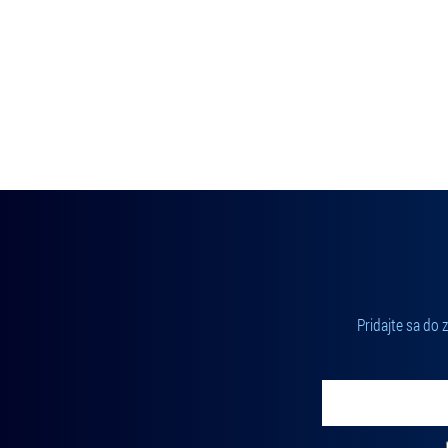
Pridajte sa do
Vložte svoj email
Zadajte svoju e-mailovú adresu, na ktorú vám budeme zasiel