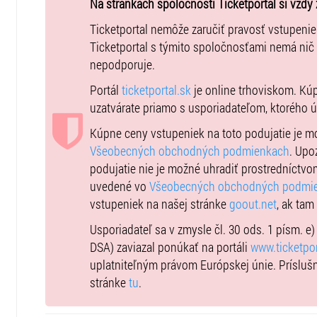
Na stránkach spoločnosti Ticketportal si vždy 
ÚČINKUJÚ
Ticketportal nemôže zaručiť pravosť vstupeni
Ticketportal s týmito spoločnosťami nemá nič
nepodporuje.
Bude doplnené.
Portál
ticketportal.sk
je online trhoviskom. Kú
uzatvárate priamo s usporiadateľom, ktorého 
Kúpne ceny vstupeniek na toto podujatie je 
INFORMÁCIE PRE NÁVŠTEV
Všeobecných obchodných podmienkach
. Upo
podujatie nie je možné uhradiť prostredníctvo
uvedené vo
Všeobecných obchodných podmi
vstupeniek na našej stránke
goout.net
, ak tam
Predstavenie sa koná v areáli Budatínskeho hradu v Žil
adrese
Budatínsky hrad, Topoľová 1, 010 03 Žilina-Buda
Usporiadateľ sa v zmysle čl. 30 ods. 1 písm. e
DSA) zaviazal ponúkať na portáli
www.ticketpor
Parkovanie priamo pri Budatínskom hrade je veľmi obmed
uplatniteľným právom Európskej únie. Prísluš
parkovanie na ulici Dolná v Budatíne. Tu bude vytvorená
stránke
tu
.
miesta pre naše účely.
Všetkým odporúčame včasný prích
začína o 19:30 (areál bude otvorený od 18:30). Dĺžka 