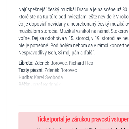
Najúspešnejší český muzikál Dracula je na scéne už 30 ro
ktoré ste na Kultúre pod hviezdami ešte nevideli! V rok
čo je doposiaľ nevídaný a neprekonaný český muzikálo
muzikálom storočia. Muzikál vznikol na námet Stokerovh
voľne. Dej sa odohráva v 15. storočí, v 19. storočí av ne
nie je potrebné. Pod holým nebom sa v rámci koncertnej
Nespravodlivý Boh, Si môj pán a ďalší.
Libreto:
Zdeněk Borovec, Richard Hes
Texty piesní:
Zdeněk Borovec
Hudba:
Karel Svoboda
Réžia:
Jozef Bednárik
Scéna:
Daniel Dvořák.
Kostýmy:
Roman Šolc
Ticketportal je zárukou pravosti vstupe
Nastudovanie:
Divadlo Broadway