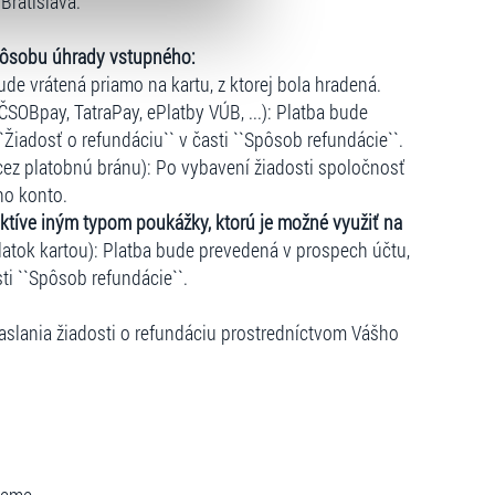
Bratislava.
lušné varianty. Svoji volbu
pôsobu úhrady vstupného:
ude vrátená priamo na kartu, z ktorej bola hradená.
ČSOBpay, TatraPay, ePlatby VÚB, ...): Platba bude
``Žiadosť o refundáciu`` v časti ``Spôsob refundácie``.
cez platobnú bránu): Po vybavení žiadosti spoločnosť
ho konto.
ktíve iným typom poukážky, ktorú je možné využiť na
atok kartou): Platba bude prevedená v prospech účtu,
sti ``Spôsob refundácie``.
slania žiadosti o refundáciu prostredníctvom Vášho
É