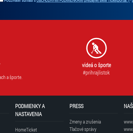
ZŤP/P preukaz na michaela_kousalikova@spromotion.cz
Používateľ súhlasí s
OBCHODNÝMI PODMIENKAMI predajnej siete Ticketportal.
(* 
uplatníte pri nákupe vstupeniek online – sprievod musí
vypredania
videá o športe
#prihrajlistok
ach a športe.
PODMIENKY A
PRESS
NAŠ
NASTAVENIA
Zmeny a zrušenia
www.t
Tlačové správy
www.
HomeTicket