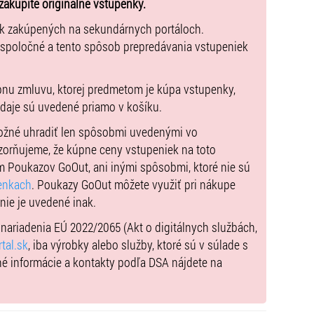
zakúpite originálne vstupenky.
ek zakúpených na sekundárnych portáloch.
 spoločné a tento spôsob prepredávania vstupeniek
pnu zmluvu, ktorej predmetom je kúpa vstupenky,
údaje sú uvedené priamo v košíku.
možné uhradiť len spôsobmi uvedenými vo
ŇIKOV
zorňujeme, že kúpne ceny vstupeniek na toto
m Poukazov GoOut, ani inými spôsobmi, ktoré nie sú
enkach
. Poukazy GoOut môžete využiť pri nákupe
 nie je uvedené inak.
ine (Slovensko), ktorý sa nachádza na
tín, Slovensko.
) nariadenia EÚ 2022/2065 (Akt o digitálnych službách,
tal.sk
, iba výrobky alebo služby, ktoré sú v súlade s
zené (približne 20 áut), preto využite prednostne
né informácie a kontakty podľa DSA nájdete na
 jednosmerná ulica, aby práve tu vznikli parkovacie
od, aby ste nezmeškali začiatok predstavenia, ktoré
predstavenia zodpovedá 110 minútam vrátane