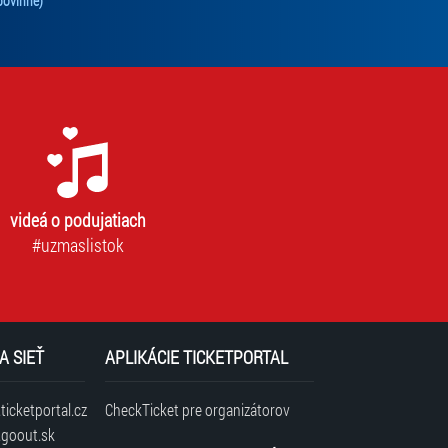
 a my Vám späť na email zašleme zľavový kód, ktorý
povinné)
 mať vlastnú vstupenku – vstupenky sú k dispozícii do
videá o podujatiach
#uzmaslistok
A SIEŤ
APLIKÁCIE TICKETPORTAL
icketportal.cz
CheckTicket pre organizátorov
goout.sk