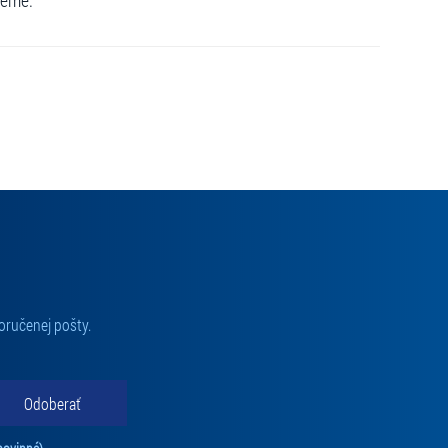
jeme.
estnávateľa)
_kousalikova@spromotion.cz
oručenej pošty.
ené za pôvodnú cenu. Neplatí pre vstupenky po zľave
re vozíčkarov (držiteľov preukazu ZŤP/P) je vyhradené
Odoberať
u: pre uplatnenie zľavy odfoťte a zašlite nám svoj
Tento súhlas je povinný na odber newslettra. Bez súhlasu nie je možné vás pr