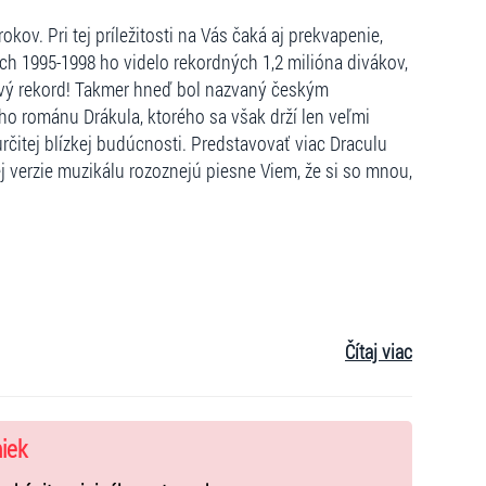
kov. Pri tej príležitosti na Vás čaká aj prekvapenie,
och 1995-1998 ho videlo rekordných 1,2 milióna divákov,
vý rekord! Takmer hneď bol nazvaný českým
o románu Drákula, ktorého sa však drží len veľmi
určitej blízkej budúcnosti. Predstavovať viac Draculu
 verzie muzikálu rozoznejú piesne Viem, že si so mnou,
Čítaj viac
niek