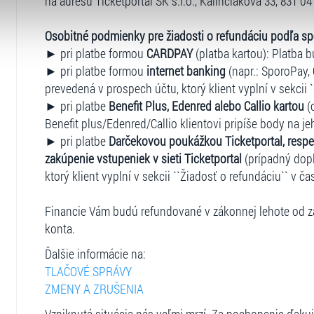
na adresu Ticketportal SK s.r.o., Kalinčiakova 33, 831 04 
Produkcia: KULTÚRA POD HVIEZDAMI s.r.o.
 naleznete níže. Možnosti zpracování upravíte zaškrtnutím přís
atí stránky v záložce „Cookies a jejich nastavení“.
Osobitné podmienky pre žiadosti o refundáciu podľa s
VSTUPENKY
► pri platbe formou
CARDPAY
(platba kartou): Platba b
► pri platbe formou
internet banking
(napr.: SporoPay, 
prevedená v prospech účtu, ktorý klient vyplní v sekcii 
► pri platbe
Benefit Plus, Edenred alebo Callio kartou
(
Vstupenky je možné zakúpiť v niekoľkých kategóriách:
Benefit plus/Edenred/Callio klientovi pripíše body na je
VIP kategória:
74 €
► pri platbe
Darčekovou poukážkou Ticketportal, respe
1. kategória:
38 €
zakúpenie vstupeniek v sieti Ticketportal
(prípadný dopl
2. kategória:
34
€
ktorý klient vyplní v sekcii ``Žiadosť o refundáciu`` v ča
3. kategória:
27 €
4. kategória:
25 €
Financie Vám budú refundované v zákonnej lehote od za
5. kategória ( na stanie ):
19 €
konta.
ZTP/P (vozíčkari):
34 €
(zľava 50 % z tejto ceny)
Ďalšie informácie na:
TLAČOVÉ SPRÁVY
ZŤP/P pre predstavenie 28.6.2025 v TRNAVE - VYPREDAN
ZMENY A ZRUŠENIA
Máte záujem o