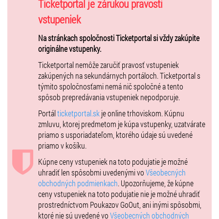
svojich ciest publikuje články, uverejňuje fotografie a poskytuje
Ticketportal je zárukou pravosti
rozhovory v rozhlase i v televízii. Martin bol profesionálnym
vstupeniek
sprievodcom a navštívil viac ako 150 krajín sveta.
Na stránkach spoločnosti Ticketportal si vždy zakúpite
Vstupné/Entry: 4,00 EUR
originálne vstupenky.
Zľavy/Discounts: bez nároku na zľavy/without any discounts.
Ticketportal nemôže zaručiť pravosť vstupeniek
zakúpených na sekundárnych portáloch. Ticketportal s
týmito spoločnosťami nemá nič spoločné a tento
spôsob prepredávania vstupeniek nepodporuje.
Portál
ticketportal.sk
je online trhoviskom. Kúpnu
zmluvu, ktorej predmetom je kúpa vstupenky, uzatvárate
priamo s usporiadateľom, ktorého údaje sú uvedené
priamo v košíku.
Kúpne ceny vstupeniek na toto podujatie je možné
uhradiť len spôsobmi uvedenými vo
Všeobecných
obchodných podmienkach
. Upozorňujeme, že kúpne
ceny vstupeniek na toto podujatie nie je možné uhradiť
prostredníctvom Poukazov GoOut, ani inými spôsobmi,
ktoré nie sú uvedené vo
Všeobecných obchodných