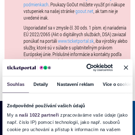
podmienkach
. Poukazy GoOut môžete využiť pri nákupe
vstupeniek na našej stránke
goout.net
, ak tam nie je
uvedené inak.
Usporiadateľ sa v zmysle čl. 30 ods. 1 písm. e) nariadenia
EÚ 2022/2065 (Akt o digitálnych službách, DSA) zaviazal
ponúkať na portáli
www.ticketportal.sk
, iba výrobky alebo
služby, ktoré sú v súlade s uplatniteľným právom
Európskej únie. Príslušné informácie a kontakty podľa
DSA nájdete na stránke
tu
.
Souhlas
Detaily
Nastavení reklam
Více o cookies
Zodpovědné používání vašich údajů
My a
naši 1022 partneři
zpracováváme vaše údaje (jako
např. číslo IP) pomocí technologií, jako např. souborů
PRIHLÁSIŤ SA K
ODBERU NOVINIEK
cookie pro uchování a přístup k informacím na vašem