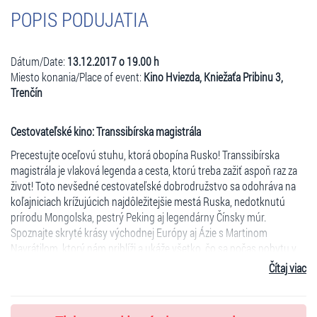
POPIS PODUJATIA
Dátum/Date:
13.12.2017 o 19.00 h
Miesto konania/Place of event:
Kino Hviezda, Kniežaťa Pribinu 3,
Trenčín
Cestovateľské kino: Transsibírska magistrála
Precestujte oceľovú stuhu, ktorá obopína Rusko! Transsibírska
magistrála je vlaková legenda a cesta, ktorú treba zažiť aspoň raz za
život! Toto nevšedné cestovateľské dobrodružstvo sa odohráva na
koľajniciach krížujúcich najdôležitejšie mestá Ruska, nedotknutú
prírodu Mongolska, pestrý Peking aj legendárny Čínsky múr.
Spoznajte skryté krásy východnej Európy aj Ázie s Martinom
Navrátilom, ktorý nám priblíži a ukáže všetko, čo sa počas pobytu v
“hoteli” na kolesách dá zažiť.
Čítaj viac
Martin Navrátil
svoje cestovateľské zážitky nielen žije, ale o nich aj píše a hovorí. Zo