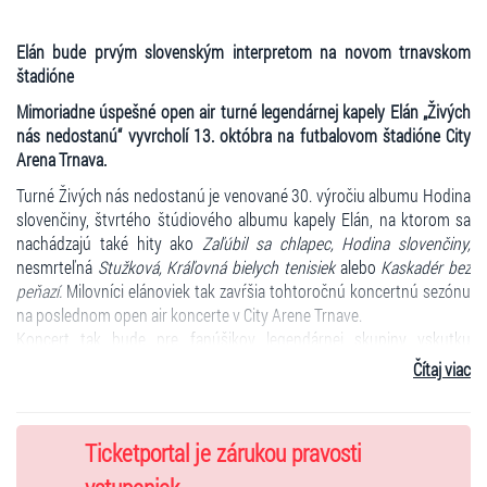
Elán bude prvým slovenským interpretom na novom trnavskom
štadióne
Mimoriadne úspešné open air turné legendárnej kapely Elán „Živých
nás nedostanú“ vyvrcholí 13. októbra na futbalovom štadióne City
Arena Trnava.
Turné Živých nás nedostanú je venované 30. výročiu albumu Hodina
slovenčiny, štvrtého štúdiového albumu kapely Elán, na ktorom sa
nachádzajú také hity ako
Zaľúbil sa chlapec, Hodina slovenčiny,
nesmrteľná
Stužková, Kráľovná bielych tenisiek
alebo
Kaskadér bez
peňazí.
Milovníci elánoviek tak zavŕšia tohtoročnú koncertnú sezónu
na poslednom open air koncerte v City Arene Trnave.
Koncert tak bude pre fanúšikov legendárnej skupiny vskutku
jedinečný.
Rockeri telom aj dušou z Elánu sľubujú nezabudnuteľný
Čítaj viac
zážitok pod holým nebom.
Podľa analýzy Slovenského hydrometeorologického ústavu, ktorú si
nechali organizátori koncertu vypracovať, bude v októbri babie leto s
Ticketportal je zárukou pravosti
teplotami okolo 20 - 24 °C. A keďže tribúny na najväčšom a jednom z