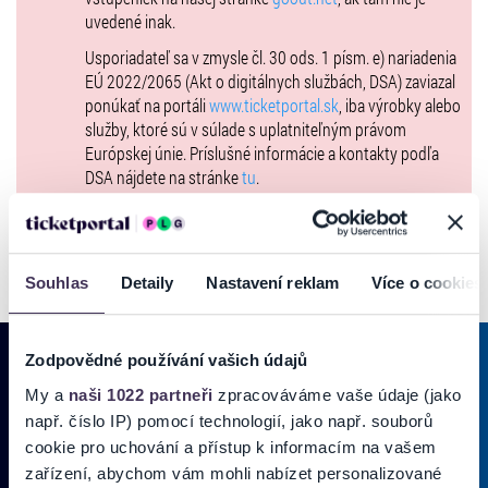
uvedené inak.
Usporiadateľ sa v zmysle čl. 30 ods. 1 písm. e) nariadenia
EÚ 2022/2065 (Akt o digitálnych službách, DSA) zaviazal
ponúkať na portáli
www.ticketportal.sk
, iba výrobky alebo
služby, ktoré sú v súlade s uplatniteľným právom
Európskej únie. Príslušné informácie a kontakty podľa
DSA nájdete na stránke
tu
.
Souhlas
Detaily
Nastavení reklam
Více o cookies
Zodpovědné používání vašich údajů
My a
naši 1022 partneři
zpracováváme vaše údaje (jako
PRIHLÁSIŤ SA K
ODBERU NOVINIEK
např. číslo IP) pomocí technologií, jako např. souborů
cookie pro uchování a přístup k informacím na vašem
Pridajte sa do zoznamu odberateľov a doručte si najnovšie špeciálne
zařízení, abychom vám mohli nabízet personalizované