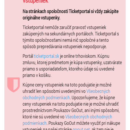
vstupeniek
najkrajších futbalových štadiónov Fortuna ligy sú prekryté, aj v
prípade zamračenej oblohy pôjde o výnimočný zážitok pod
Na stránkach spoločnosti Ticketportal si vždy zakúpite
trnavským nebom. „Ukazuje sa, že City Arena Trnava je skvelé miesto
originálne vstupenky.
nielen pre špičkový futbal ale aj špičkové koncerty. Keďže na tomto
Ticketportal nemôže zaručiť pravosť vstupeniek
mieste už vystupovali interpreti ako Olympic či Lucie, patrilo by sa,
zakúpených na sekundárnych portáloch. Ticketportal s
aby ju koncertne pokrstil aj domáci interpret. A kto iný by to mal byť
týmito spoločnosťami nemá nič spoločné a tento
ako historicky najslávnejšia a najúspešnejšia slovenská skupina Elán,“
spôsob prepredávania vstupeniek nepodporuje.
hovorí hudobný expert Juraj Čurný.
Portál
ticketportal.sk
je online trhoviskom. Kúpnu
Zľavy: bez nároku na zľavy.
zmluvu, ktorej predmetom je kúpa vstupenky, uzatvárate
priamo s usporiadateľom, ktorého údaje sú uvedené
Predaj bude možný aj na mieste konania!
priamo v košíku.
Kúpne ceny vstupeniek na toto podujatie je možné
uhradiť len spôsobmi uvedenými vo
Všeobecných
obchodných podmienkach
. Upozorňujeme, že kúpne
ceny vstupeniek na toto podujatie nie je možné uhradiť
prostredníctvom Poukazov GoOut, ani inými spôsobmi,
ktoré nie sú uvedené vo
Všeobecných obchodných
podmienkach
. Poukazy GoOut môžete využiť pri nákupe
vstupeniek na našej stránke
goout.net
, ak tam nie je