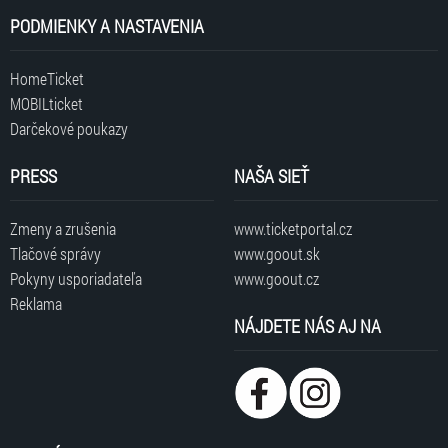
PODMIENKY A NASTAVENIA
HomeTicket
MOBILticket
Darčekové poukazy
PRESS
NAŠA SIEŤ
Zmeny a zrušenia
www.ticketportal.cz
Tlačové správy
www.goout.sk
Pokyny usporiadateľa
www.goout.cz
Reklama
NÁJDETE NÁS AJ NA