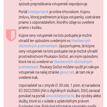
spôsob prepredávania vstupeniek nepodporuje.
Portál
ticketportal.sk
je online trhoviskom. Kúpnu
zmluvu, ktorej predmetom je kúpa vstupenky, uzatvárate
priamo s usporiadateľom, ktorého údaje sú uvedené
priamo v košíku.
Kúpne ceny vstupeniek na toto podujatie je možné
uhradiť len spôsobmi uvedenými vo
Všeobecných
obchodných podmienkach
. Upozorňujeme, že kúpne
ceny vstupeniek na toto podujatie nie je možné uhradiť
prostredníctvom Poukazov GoOut, ani inými spôsobmi,
ktoré nie sú uvedené vo
Všeobecných obchodných
podmienkach
. Poukazy GoOut môžete využiť pri nákupe
vstupeniek na našej stránke
goout.net
, ak tam nie je
uvedené inak.
Usporiadateľ sa v zmysle čl. 30 ods. 1 písm. e) nariadenia
EÚ 2022/2065 (Akt o digitálnych službách, DSA) zaviazal
ponúkať na portáli
www.ticketportal.sk
, iba výrobky alebo
služby, ktoré sú v súlade s uplatniteľným právom
Európskej únie. Príslušné informácie a kontakty podľa