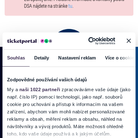
DSA nájdete na stránke
tu
.
Souhlas
Detaily
Nastavení reklam
Více o cookies
PRIHLÁSIŤ SA K
ODBERU NOVINIEK
Zodpovědné používání vašich údajů
Pridajte sa do zoznamu odberateľov a doručte si najnovšie špeciálne
My a
naši 1022 partneři
zpracováváme vaše údaje (jako
ponuky priamo do doručenej pošty.
např. číslo IP) pomocí technologií, jako např. souborů
cookie pro uchování a přístup k informacím na vašem
zařízení, abychom vám mohli nabízet personalizované
Vložte svoj email
reklamy a obsah, měření reklam a obsahu, náhled na
návštěvníky a vývoj produktů. Máte možnosti ohledně
Zadajte svoju e-mailovú adresu, na ktorú vám budeme zasielať novinky.
toho, kdo vaše údaje používá a k jakým účelům.