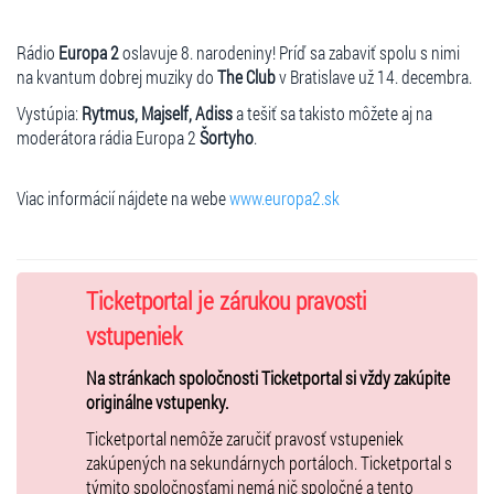
Rádio
Europa 2
oslavuje 8. narodeniny! Príď sa zabaviť spolu s nimi
na kvantum dobrej muziky do
The Club
v Bratislave už 14. decembra.
Vystúpia:
Rytmus, Majself, Adiss
a tešiť sa takisto môžete aj na
moderátora rádia Europa 2
Šortyho
.
Viac informácií nájdete na webe
www.europa2.sk
Ticketportal je zárukou pravosti
vstupeniek
Na stránkach spoločnosti Ticketportal si vždy zakúpite
originálne vstupenky.
Ticketportal nemôže zaručiť pravosť vstupeniek
zakúpených na sekundárnych portáloch. Ticketportal s
týmito spoločnosťami nemá nič spoločné a tento