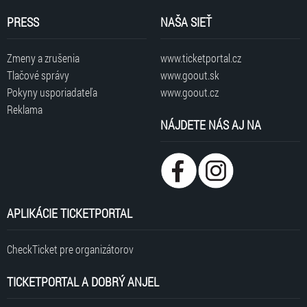
PRESS
NAŠA SIEŤ
Zmeny a zrušenia
www.ticketportal.cz
Tlačové správy
www.goout.sk
Pokyny usporiadateľa
www.goout.cz
Reklama
NÁJDETE NÁS AJ NA
APLIKÁCIE TICKETPORTAL
CheckTicket pre organizátorov
TICKETPORTAL A DOBRÝ ANJEL