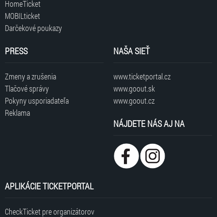
HomeTicket
MOBILticket
Darčekové poukazy
PRESS
NAŠA SIEŤ
Zmeny a zrušenia
www.ticketportal.cz
Tlačové správy
www.goout.sk
Pokyny usporiadateľa
www.goout.cz
Reklama
NÁJDETE NÁS AJ NA
APLIKÁCIE TICKETPORTAL
CheckTicket pre organizátorov