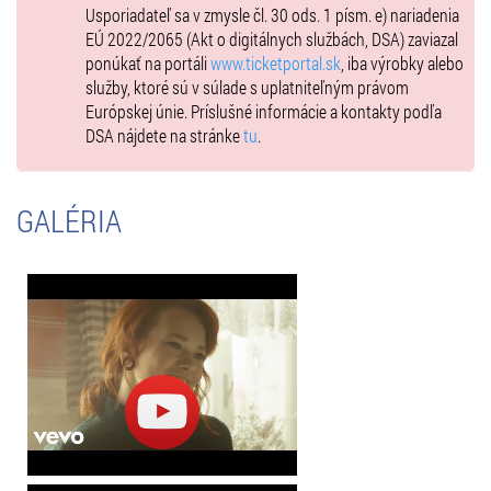
Usporiadateľ sa v zmysle čl. 30 ods. 1 písm. e) nariadenia
EÚ 2022/2065 (Akt o digitálnych službách, DSA) zaviazal
ponúkať na portáli
www.ticketportal.sk
, iba výrobky alebo
služby, ktoré sú v súlade s uplatniteľným právom
Európskej únie. Príslušné informácie a kontakty podľa
DSA nájdete na stránke
tu
.
GALÉRIA