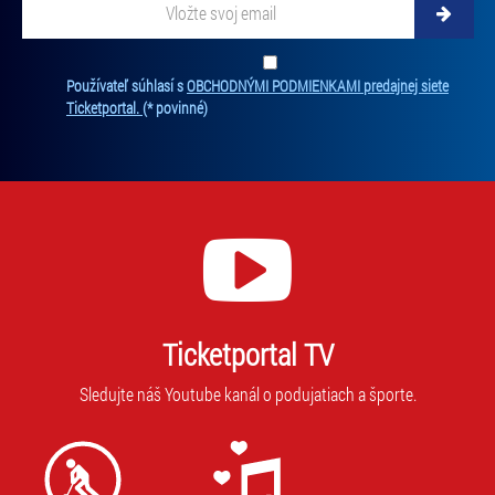
Zadajte svoju e-mailovú adresu, na ktorú vám budeme zasielať novinky.
Ten
Používateľ súhlasí s
OBCHODNÝMI PODMIENKAMI predajnej siete
Ticketportal.
(* povinné)
Ticketportal TV
Sledujte náš Youtube kanál o podujatiach a športe.