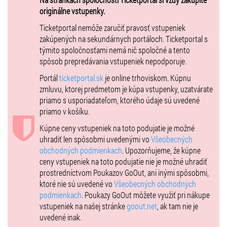
dotvárajú atmosféru a k Vašemu potešeniu budete počuť: BULLET
originálne vstupenky.
HOLES, ASENTH, TUSTÉ BALETKY, FISHFACE, INSIDE, ... a veľa
ďalších
Ticketportal nemôže zaručiť pravosť vstupeniek
zakúpených na sekundárnych portáloch. Ticketportal s
Pre návštevníkov je pripravený aj festivalový kemp, pre
týmito spoločnosťami nemá nič spoločné a tento
motonávštevníkov motozóna, pre deti detský kútik s dozorom a
spôsob prepredávania vstupeniek nepodporuje.
detským programom. Ozajstná zábava na Horehroní môže začať :-) !
Tak neváhaj a kupuj akčné lístky!
Portál
ticketportal.sk
je online trhoviskom. Kúpnu
zmluvu, ktorej predmetom je kúpa vstupenky, uzatvárate
UDALOSŤ
priamo s usporiadateľom, ktorého údaje sú uvedené
priamo v košíku.
Zľavy: bez nároku na zľavy.
Kúpne ceny vstupeniek na toto podujatie je možné
uhradiť len spôsobmi uvedenými vo
Všeobecných
obchodných podmienkach
. Upozorňujeme, že kúpne
ceny vstupeniek na toto podujatie nie je možné uhradiť
prostredníctvom Poukazov GoOut, ani inými spôsobmi,
ktoré nie sú uvedené vo
Všeobecných obchodných
podmienkach
. Poukazy GoOut môžete využiť pri nákupe
vstupeniek na našej stránke
goout.net
, ak tam nie je
uvedené inak.