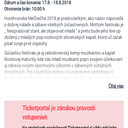
Dátum a čas konania: 17.8. - 18.8.2018
Otvorenie brán: 10:00 h
Horehronské MeCheChe 2018 je predovšetkým, ako názov napovedá
o dobrej nálade a zábave všetkých zúčastnených. Mottom festivalu je
,, Neoprašovať staré, ale objavovať mladé " a preto bude jeho line up
zložený z mladých pop-rockových slovenských kapiel, ktoré už začali
písať svoje prvé úspechy.
Súčasťou festivalu je aj celoslovenský kemp muzikantov a kapiel
Rockovej maturity, kde Vás mladí muzikanti popri svojom účinkovaní
aj zabavia svojimi športovými výkonmi v zábavných súťažných
disciplínach. Pre účastníkov kempu sú pripravené workshopy o
hudbe a jej tvorbe. AK si muzikant alebo kapela, viac info nájdeš na
FB @rockovamaturita.
Čítaj viac
Hlavný headlineri: JANA KIRSCHNER, DIRTY SHIRT & Ansámblul
Transilvánia orchestra /RO/, The PARANOID, BIJOUTERRIÉR, JURAJ
KUPEC, SENDWITCH /CZ/ prinesú buď show s výraznými folk-etno
Ticketportal je zárukou pravosti
prvkami alebo mimoriadne skvelú zábavu.
vstupeniek
Ostatný účinkujúci však svojou kvalitou a rozsahom štýlov významne
Na stránkach spoločnosti Ticketportal si vždy zakúpite