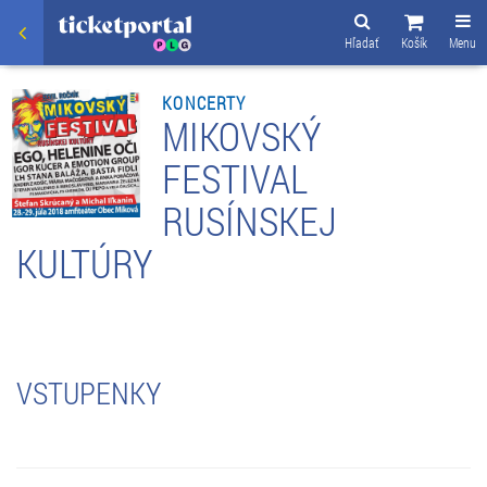
Hľadať
Košík
Menu
KONCERTY
MIKOVSKÝ
FESTIVAL
RUSÍNSKEJ
KULTÚRY
VSTUPENKY