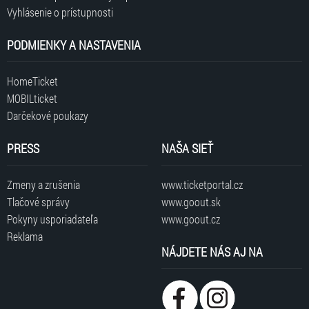
Vyhlásenie o prístupnosti
PODMIENKY A NASTAVENIA
HomeTicket
MOBILticket
Darčekové poukazy
PRESS
NAŠA SIEŤ
Zmeny a zrušenia
www.ticketportal.cz
Tlačové správy
www.goout.sk
Pokyny usporiadateľa
www.goout.cz
Reklama
NÁJDETE NÁS AJ NA