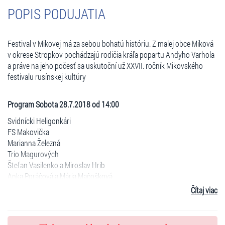
POPIS PODUJATIA
Festival v Mikovej má za sebou bohatú históriu. Z malej obce Miková
v okrese Stropkov pochádzajú rodičia kráľa popartu Andyho Varhola
a práve na jeho počesť sa uskutoční už XXVII. ročník Mikovského
festivalu rusínskej kultúry
Program Sobota 28.7.2018 od 14:00
Svidnícki Heligonkári
FS Makovička
Marianna Železná
Trio Magurových
Štefan Vasilenko a Miroslav Hrib
Anka Poráčová a Mária Mačošková
Igor Kucer a Emotion Group
Čítaj viac
Ego
Ľudová zábava do rána bieleho / Perfect + Dj Pepo