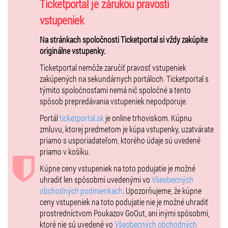
Moderátor ŠTEFAN SKRÚCANÝ
Ticketportal je zárukou pravosti
vstupeniek
Program Nedeľa 29.7.2018 od 13:00
Na stránkach spoločnosti Ticketportal si vždy zakúpite
Spevácka skupina Kalina
originálne vstupenky.
FS Chemlon
Ticketportal nemôže zaručiť pravosť vstupeniek
Humenské Hačure
zakúpených na sekundárnych portáloch. Ticketportal s
Bosoročky
týmito spoločnosťami nemá nič spoločné a tento
Ander z Košíc
spôsob prepredávania vstupeniek nepodporuje.
ĽH Stana Baláža
Basta Fidli
Portál
ticketportal.sk
je online trhoviskom. Kúpnu
Helenine Oči
zmluvu, ktorej predmetom je kúpa vstupenky, uzatvárate
priamo s usporiadateľom, ktorého údaje sú uvedené
Moderátor MICHAL IĽKANIN
priamo v košíku.
Kúpne ceny vstupeniek na toto podujatie je možné
uhradiť len spôsobmi uvedenými vo
Všeobecných
obchodných podmienkach
. Upozorňujeme, že kúpne
ceny vstupeniek na toto podujatie nie je možné uhradiť
prostredníctvom Poukazov GoOut, ani inými spôsobmi,
ktoré nie sú uvedené vo
Všeobecných obchodných