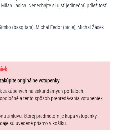
Milan Lasica. Nenechajte si ujsť jedinečnú príležitosť
al Šimko (basgitara), Michal Fedor (bicie), Michal Žáček
niek
zakúpite originálne vstupenky.
ek zakúpených na sekundárnych portáloch.
 spoločné a tento spôsob prepredávania vstupeniek
pnu zmluvu, ktorej predmetom je kúpa vstupenky,
údaje sú uvedené priamo v košíku.