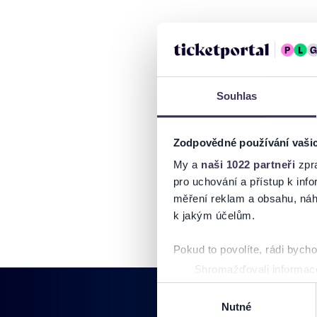
Souhlas
Zodpovědné používání vaši
My a
naši 1022 partneři
zpra
pro uchování a přístup k in
měření reklam a obsahu, náh
k jakým účelům.
Pokud to povolíte, rádi bych
Shromažďovali informace
Identifikovali vaše zaříz
Výběr
Zjistěte více o tom, jak zpr
Nutné
souhlasu