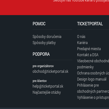
POMOC
TICKETPORTAL
Spôsoby doručenia
O nás
Spôsoby platby
Kariéra
Predajné miesta
PODPORA
Kontakt a DSA
Všeobecné obchodn
pre organizátorov
podmienky
obchod@ticketportal.sk
Ochrana osobných ú
Design logo manuál
pre klientov
Prihlásenie pre
help@ticketportal.sk
obchodných partner
Najčastejšie otázky
Vyhlásenie o prístupn