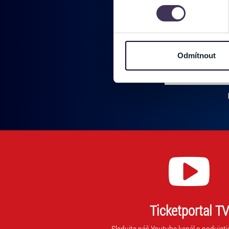
můžete kdykoliv změnit nebo 
Na těchto stránkách využívám
Pridajte sa do
informace o vašem zařízení 
osobní údaje. Získané infor
Odmítnout
Vložte svoj email
Tyto informace můžeme také s
zkombinovat s dalšími informa
Zadajte svoju e-mailovú adresu, na ktorú vám budeme zasiel
Jaké typy cookies používáme,
můžete kdykoliv změnit v záp
Ticketportal TV
Sledujte náš Youtube kanál o podujati