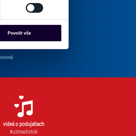
es“), které mohou sbírat
oručenej pošty.
ce mohou představovat
nalizaci obsahu a reklam.
Povolit vše
Partneři tyto údaje mohou
Odoberať
 že používáte jejich služby.
lušné varianty. Svoji volbu
Tento súhlas je povinný na odber newslettra. Bez súhlasu nie je možné vás pr
povinné)
videá o podujatiach
#uzmaslistok