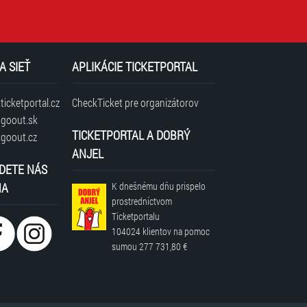
A SIEŤ
APLIKÁCIE TICKETPORTAL
icketportal.cz
CheckTicket pre organizátorov
goout.sk
TICKETPORTAL A DOBRÝ
goout.cz
ANJEL
DETE NÁS
NA
K dnešnému dňu prispelo
prostredníctvom
Ticketportalu
104024 klientov
na pomoc
sumou
277 731,80 €