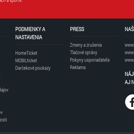
PODMIENKY A
PRESS
NAŠ
NASTAVENIA
Zmeny a zrušenia
www.t
Tlačové správy
www.
HomeTicket
Pokyny usporiadateľa
www.
MOBILticket
Reklama
Darčekové poukazy
NÁJ
é
AJ 
dajov
ov
osti