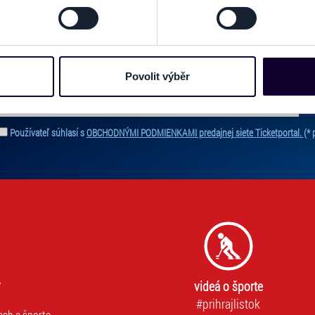
odvolat v části Prohlášení o souborech cookie.
PRIHLÁSIŤ SA K
ODBERU NOVINIEK
e soubory cookies a další obdobné technologie (dále jen „cooki
 zoznamu odberateľov a doručte si najnovšie špeciálne ponuky priamo do d
nebo vaší aktivitě na našich webových stránkách. Tyto informa
mace používáme např. k analýze návštěvnosti webu nebo k perso
Povolit výběr
dílet se svými partnery pro sociální média, inzerci a analýzy. 
cemi, které jste jim poskytli nebo které získali v důsledku toho,
ať novinky. Vaša adresa nebude zdieľaná s tretími stranami.
 naleznete níže. Možnosti zpracování upravíte zaškrtnutím přís
Používateľ súhlasí s
OBCHODNÝMI PODMIENKAMI predajnej siete Ticketportal.
(* 
atí stránky v záložce „Cookies a jejich nastavení“.
videá o športe
#prihrajlistok
ach a športe.