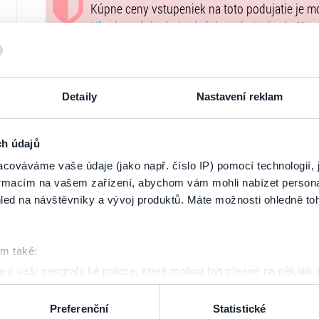
Kúpne ceny vstupeniek na toto podujatie je 
Všeobecných obchodných podmienkach
. Upo
podujatie nie je možné uhradiť prostredníctvo
uvedené vo
Všeobecných obchodných podmi
vstupeniek na našej stránke
goout.net
, ak tam
Detaily
Nastavení reklam
Usporiadateľ sa v zmysle čl. 30 ods. 1 písm. e
DSA) zaviazal ponúkať na portáli
www.ticketpor
uplatniteľným právom Európskej únie. Prísluš
ch údajů
stránke
tu
.
cováváme vaše údaje (jako např. číslo IP) pomocí technologií, 
formacím na vašem zařízení, abychom vám mohli nabízet person
led na návštěvníky a vývoj produktů. Máte možnosti ohledně to
om také:
 o vaší geografické poloze, které mohou být přesné na několik
ení pomocí aktivního skenování pro konkrétní charakteristiky (oti
acováváme vaše osobní údaje, a nastavte si předvolby v
části s
Preferenční
Statistické