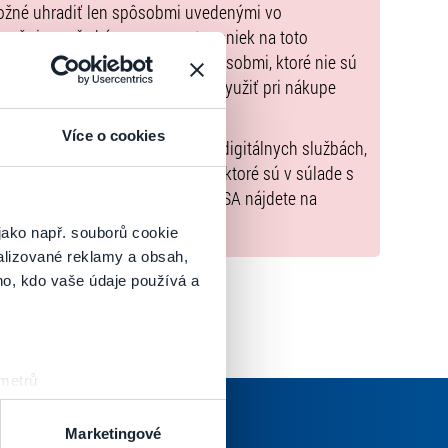
možné uhradiť len spôsobmi uvedenými vo
zorňujeme, že kúpne ceny vstupeniek na toto
m Poukazov GoOut, ani inými spôsobmi, ktoré nie sú
enkach
. Poukazy GoOut môžete využiť pri nákupe
 nie je uvedené inak.
Více o cookies
) nariadenia EÚ 2022/2065 (Akt o digitálnych službách,
tal.sk
, iba výrobky alebo služby, ktoré sú v súlade s
né informácie a kontakty podľa DSA nájdete na
jako např. souborů cookie
alizované reklamy a obsah,
ho, kdo vaše údaje používá a
 metrů
sk prstu)
 podrobnostmi
. Svůj souhlas
Marketingové