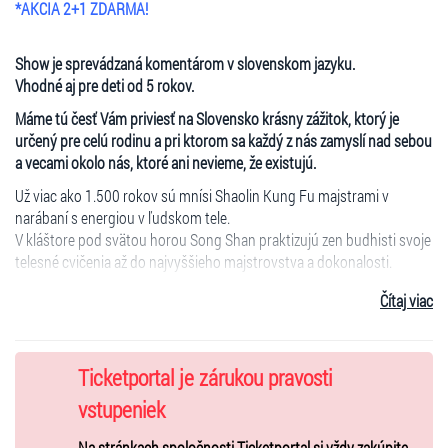
*AKCIA 2+1 ZDARMA!
Show je sprevádzaná komentárom v slovenskom jazyku.
Vhodné aj pre deti od 5 rokov.
Máme tú česť Vám priviesť na Slovensko krásny zážitok, ktorý je
určený pre celú rodinu a pri ktorom sa každý z nás zamyslí nad sebou
a vecami okolo nás, ktoré ani nevieme, že existujú.
Už viac ako 1.500 rokov sú mnísi Shaolin Kung Fu majstrami v
narábaní s energiou v ľudskom tele.
V kláštore pod svätou horou Song Shan praktizujú zen budhisti svoje
telesné cvičenia až do najvyššieho majstrovstva a dokonalosti.
Dych vyrážajúce cvičenia v najvyššom majstrovstve predvádza
Čítaj viac
skupina mníchov a majstrov pod vedením 75-ročného starého
majstra kláštora.
Diváci majú možnosť spoznať tajomný svet čínskej filozofie a
Ticketportal je zárukou pravosti
mytológie, múdrosť zen budhizmu, ale predovšetkým vidieť
vstupeniek
fantastické cvičenia v dvojhodinovom predstavení (s prestávkou).
V pestrých obrazoch a scénach predvádzajú mnísi perfektné
Na stránkach spoločnosti Ticketportal si vždy zakúpite