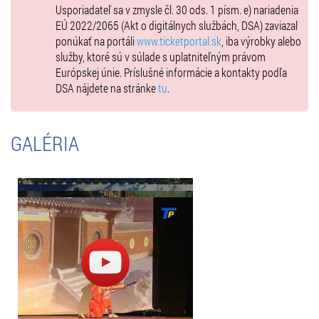
Usporiadateľ sa v zmysle čl. 30 ods. 1 písm. e) nariadenia
EÚ 2022/2065 (Akt o digitálnych službách, DSA) zaviazal
ponúkať na portáli
www.ticketportal.sk
, iba výrobky alebo
služby, ktoré sú v súlade s uplatniteľným právom
Európskej únie. Príslušné informácie a kontakty podľa
DSA nájdete na stránke
tu
.
GALÉRIA