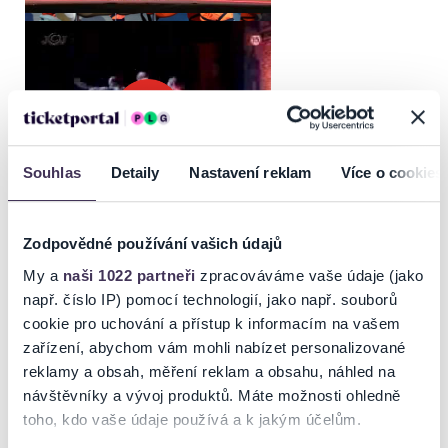
Souhlas
Detaily
Nastavení reklam
Více o cookies
Zodpovědné používání vašich údajů
My a
naši 1022 partneři
zpracováváme vaše údaje (jako
např. číslo IP) pomocí technologií, jako např. souborů
cookie pro uchování a přístup k informacím na vašem
zařízení, abychom vám mohli nabízet personalizované
reklamy a obsah, měření reklam a obsahu, náhled na
návštěvníky a vývoj produktů. Máte možnosti ohledně
toho, kdo vaše údaje používá a k jakým účelům.