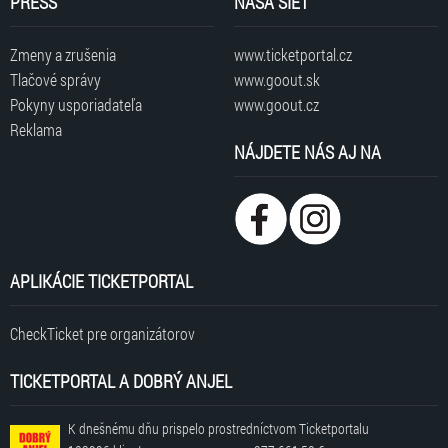
PRESS
NAŠA SIEŤ
Zmeny a zrušenia
www.ticketportal.cz
Tlačové správy
www.goout.sk
Pokyny usporiadateľa
www.goout.cz
Reklama
NÁJDETE NÁS AJ NA
APLIKÁCIE TICKETPORTAL
CheckTicket pre organizátorov
TICKETPORTAL A DOBRÝ ANJEL
K dnešnému dňu prispelo prostredníctvom Ticketportalu