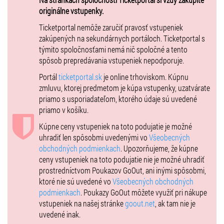
majstrovstvo v Kung Fu a Qi Gong.
originálne vstupenky.
Počas predstavenia budú mať diváci možnosť vidieť aj také veci, ako
Ticketportal nemôže zaručiť pravosť vstupeniek
drvenie dlažobných kociek na tele, tlačenie ťažkých bremien
zakúpených na sekundárnych portáloch. Ticketportal s
oštepom, ako sa dá cez sklo hodiť ihla a mnohé ďalšie šokujúce
týmito spoločnosťami nemá nič spoločné a tento
kúsky. Vystúpenia Shaolin boli uskutočnené na štyroch
spôsob prepredávania vstupeniek nepodporuje.
kontinentoch, pred viac ako 3 000 000 divákov a tiež boli pozvaní do
Portál
ticketportal.sk
je online trhoviskom. Kúpnu
mnohých zábavných programov sveta ako napríklad do šou
zmluvu, ktorej predmetom je kúpa vstupenky, uzatvárate
Thomasa Gottschalka, Jay Lena či Davida Lettermana.
priamo s usporiadateľom, ktorého údaje sú uvedené
Zľavy: bez nároku na zľavy.
priamo v košíku.
Kúpne ceny vstupeniek na toto podujatie je možné
uhradiť len spôsobmi uvedenými vo
Všeobecných
obchodných podmienkach
. Upozorňujeme, že kúpne
ceny vstupeniek na toto podujatie nie je možné uhradiť
prostredníctvom Poukazov GoOut, ani inými spôsobmi,
ktoré nie sú uvedené vo
Všeobecných obchodných
podmienkach
. Poukazy GoOut môžete využiť pri nákupe
vstupeniek na našej stránke
goout.net
, ak tam nie je
uvedené inak.