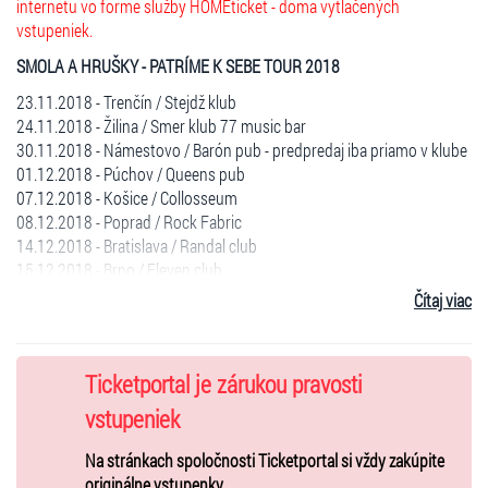
internetu vo forme služby HOMEticket - doma vytlačených
vstupeniek.
SMOLA A HRUŠKY - PATRÍME K SEBE TOUR 2018
23.11.2018 - Trenčín / Stejdž klub
24.11.2018 - Žilina / Smer klub 77 music bar
30.11.2018 - Námestovo / Barón pub - predpredaj iba priamo v klube
01.12.2018 - Púchov / Queens pub
07.12.2018 - Košice / Collosseum
08.12.2018 - Poprad / Rock Fabric
14.12.2018 - Bratislava / Randal club
15.12.2018 - Brno / Eleven club
Čítaj viac
Otvorenie brány (Doors open): 20:00 (Košice o 19:00) / zaciatok
koncertov 21:00 (Kosice 20:00)
vstupné: - 8 eur
Ticketportal je zárukou pravosti
na mieste - 11 eur
vstupeniek
Na stránkach spoločnosti Ticketportal si vždy zakúpite
originálne vstupenky.