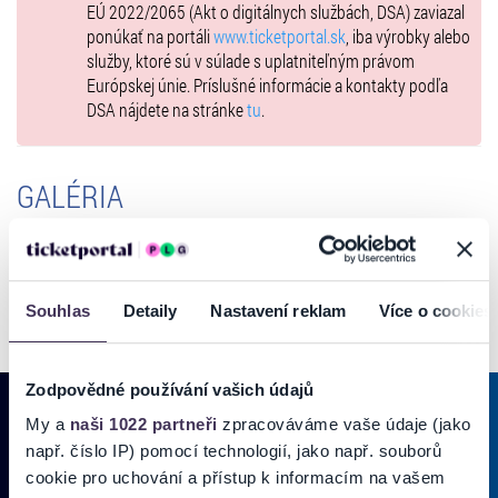
EÚ 2022/2065 (Akt o digitálnych službách, DSA) zaviazal
ponúkať na portáli
www.ticketportal.sk
, iba výrobky alebo
služby, ktoré sú v súlade s uplatniteľným právom
Európskej únie. Príslušné informácie a kontakty podľa
DSA nájdete na stránke
tu
.
GALÉRIA
Souhlas
Detaily
Nastavení reklam
Více o cookies
Zodpovědné používání vašich údajů
My a
naši 1022 partneři
zpracováváme vaše údaje (jako
např. číslo IP) pomocí technologií, jako např. souborů
PRIHLÁSIŤ SA K
ODBERU NOVINIEK
cookie pro uchování a přístup k informacím na vašem