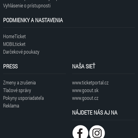
Vyhlásenie o prístupnosti
PODMIENKY A NASTAVENIA
HomeTicket
MOBILticket
Darčekové poukazy
PRESS
NAŠA SIEŤ
Zmeny a zrušenia
www.ticketportal.cz
Tlačové správy
www.goout.sk
Pokyny usporiadateľa
www.goout.cz
Reklama
NÁJDETE NÁS AJ NA