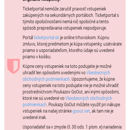
Ticketportal nemôže zaručiť pravosť vstupeniek
zakúpených na sekundárnych portáloch. Ticketportal s
týmito spoločnosťami nemá nič spoločné a tento
spôsob prepredávania vstupeniek nepodporuje.
Portál
ticketportal.sk
je online trhoviskom. Kúpnu
zmluvu, ktorej predmetom je kúpa vstupenky, uzatvárate
priamo s usporiadateľom, ktorého údaje sú uvedené
priamo v košíku.
Kúpne ceny vstupeniek na toto podujatie je možné
uhradiť len spôsobmi uvedenými vo
Všeobecných
obchodných podmienkach
. Upozorňujeme, že kúpne
ceny vstupeniek na toto podujatie nie je možné uhradiť
prostredníctvom Poukazov GoOut, ani inými spôsobmi,
ktoré nie sú uvedené vo
Všeobecných obchodných
podmienkach
. Poukazy GoOut môžete využiť pri nákupe
vstupeniek na našej stránke
goout.net
, ak tam nie je
uvedené inak.
Usporiadateľ sa v zmysle čl. 30 ods. 1 písm. e) nariadenia