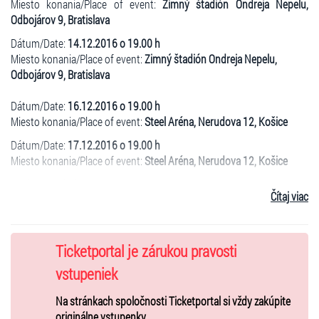
Miesto konania/Place of event:
Zimný štadión Ondreja Nepelu,
Odbojárov 9, Bratislava
Dátum/Date:
14.12.2016 o 19.00 h
Miesto konania/Place of event:
Zimný štadión Ondreja Nepelu,
Odbojárov 9, Bratislava
Dátum/Date:
16.12.2016 o 19.00 h
Miesto konania/Place of event:
Steel Aréna, Nerudova 12, Košice
Dátum/Date:
17.12.2016 o 19.00 h
Miesto konania/Place of event:
Steel Aréna, Nerudova 12, Košice
Popis/Description:
Čítaj viac
Kapela IMT Smile oslavuje 20 rokov svojej existencie koncertnou
mega šou a vy môžete byť pri tom! Zažite večer plný hudby, radosti a
momentov, ktoré sa na jednom pódiu v takejto zostave už nikdy
Ticketportal je zárukou pravosti
nezopakujú. Toto je jedinečná príležitosť vidieť na vlastné oči príbeh
skupiny, ktorej mnohé piesne nielenže zľudoveli, ale stali sa doslova
vstupeniek
soundtrackom života mnohých z nás.
Na stránkach spoločnosti Ticketportal si vždy zakúpite
Príďte si zaspievať a zaspomínať na rôzne obdobia bratov
originálne vstupenky.