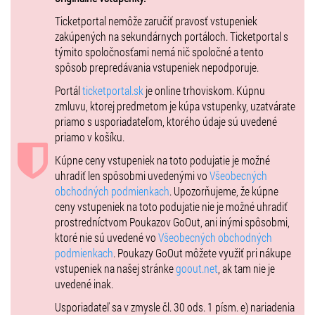
Táslerovcov a zároveň prostredníctvom ich skladieb preniesť do
Ticketportal nemôže zaručiť pravosť vstupeniek
spomienok, kedy ste zažili svoj prvý Bozk, Tajné milovanie,
zakúpených na sekundárnych portáloch. Ticketportal s
dovolenkovú Exotiku a iné silné chvíle, ktoré vo vašej pamäti už
týmito spoločnosťami nemá nič spoločné a tento
navždy zostanú. A presne taký bude aj projekt hiSTORY. Bude o
spôsob prepredávania vstupeniek nepodporuje.
ľuďoch, priateľstve, hudbe, láske a o histórii jednej z najúspešnejších
slovenských kapiel posledných dvoch desaťročí, o IMT Smile.
Portál
ticketportal.sk
je online trhoviskom. Kúpnu
zmluvu, ktorej predmetom je kúpa vstupenky, uzatvárate
Jedinečnú mega šou plnú hudby a spomienok IMT Smile hiSTORY v
priamo s usporiadateľom, ktorého údaje sú uvedené
réžii Jána Ďurovčíka môžete zažiť iba na exkluzívnych decembrových
priamo v košíku.
koncertoch v Bratislave a v Košiciach. Kapela IMT Smile na oboch
koncertoch vystúpi v pôvodnej zostave, v ktorej natočila svoj prvý
Kúpne ceny vstupeniek na toto podujatie je možné
album Klik-Klak: Ivan Tásler, Miro Tásler, Katarína Knechtová, Peter
uhradiť len spôsobmi uvedenými vo
Všeobecných
Bič a Martin Migaš. Okrem nich sa na pódiu objaví mnoho ďalších
obchodných podmienkach
. Upozorňujeme, že kúpne
zaujímavých hostí, ktorí boli s kapelou spätí v určitých obdobiach jej
ceny vstupeniek na toto podujatie nie je možné uhradiť
pôsobenia, konkrétne: Tomi Okres, Viktor Špak, Mário Gapa Garbera,
prostredníctvom Poukazov GoOut, ani inými spôsobmi,
Dano Šoltis, Martin Valihora, Marián Čekovský, Slovenské Divadlo
ktoré nie sú uvedené vo
Všeobecných obchodných
Tanca i moderátor Michal Hudák. Na svoje si prídu aj všetci priaznivci
podmienkach
. Poukazy GoOut môžete využiť pri nákupe
dnes už kultového spojenia IMT Smile s umeleckým súborom
vstupeniek na našej stránke
goout.net
, ak tam nie je
Lúčnica, ktorého sólisti sú taktiež súčasťou projektu hiSTORY.
uvedené inak.
Staňte sa súčasťou osláv 20. narodenín kapely IMT Smile a spolu s
Usporiadateľ sa v zmysle čl. 30 ods. 1 písm. e) nariadenia