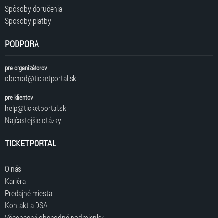
Spôsoby doručenia
Spôsoby platby
PODPORA
pre organizátorov
obchod@ticketportal.sk
pre klientov
help@ticketportal.sk
Najčastejšie otázky
TICKETPORTAL
O nás
Kariéra
Predajné miesta
Kontakt a DSA
Všeobecné obchodné podmienky