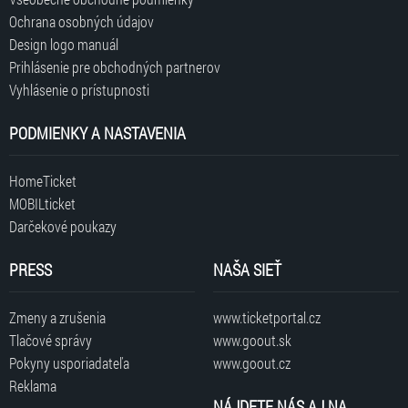
Ochrana osobných údajov
Design logo manuál
Prihlásenie pre obchodných partnerov
Vyhlásenie o prístupnosti
PODMIENKY A NASTAVENIA
HomeTicket
MOBILticket
Darčekové poukazy
PRESS
NAŠA SIEŤ
Zmeny a zrušenia
www.ticketportal.cz
Tlačové správy
www.goout.sk
Pokyny usporiadateľa
www.goout.cz
Reklama
NÁJDETE NÁS AJ NA