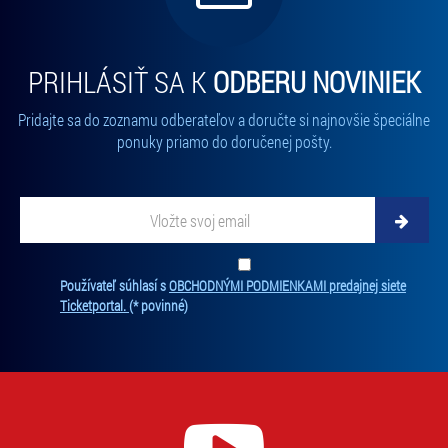
PRIHLÁSIŤ SA K
ODBERU NOVINIEK
Pridajte sa do zoznamu odberateľov a doručte si najnovšie špeciálne
ponuky priamo do doručenej pošty.
Vložte svoj email
Zadajte svoju e-mailovú adresu, na ktorú vám budeme zasielať novinky.
Ten
Používateľ súhlasí s
OBCHODNÝMI PODMIENKAMI predajnej siete
Ticketportal.
(* povinné)