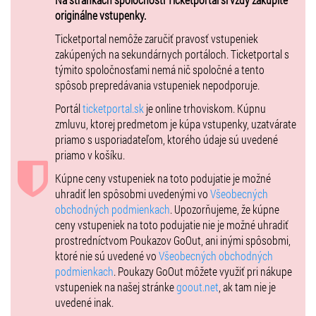
RZB, Slavoj, Martez, Mad Skill, Viktor Hazard, Miko, Metys, Lkama,
originálne vstupenky.
Jazzy, Spank, Grimaso, 1210 Symphony, BJ Piggo, Koogee, Fazo,
Yanko Kral, Kwe, Roman Zámožný, Sven, Spin, Billy Hollywood, Lipi
a
Ticketportal nemôže zaručiť pravosť vstupeniek
veľa ďalších.
zakúpených na sekundárnych portáloch. Ticketportal s
týmito spoločnosťami nemá nič spoločné a tento
spôsob prepredávania vstupeniek nepodporuje.
Portál
ticketportal.sk
je online trhoviskom. Kúpnu
zmluvu, ktorej predmetom je kúpa vstupenky, uzatvárate
priamo s usporiadateľom, ktorého údaje sú uvedené
priamo v košíku.
Kúpne ceny vstupeniek na toto podujatie je možné
uhradiť len spôsobmi uvedenými vo
Všeobecných
obchodných podmienkach
. Upozorňujeme, že kúpne
ceny vstupeniek na toto podujatie nie je možné uhradiť
prostredníctvom Poukazov GoOut, ani inými spôsobmi,
ktoré nie sú uvedené vo
Všeobecných obchodných
podmienkach
. Poukazy GoOut môžete využiť pri nákupe
vstupeniek na našej stránke
goout.net
, ak tam nie je
uvedené inak.