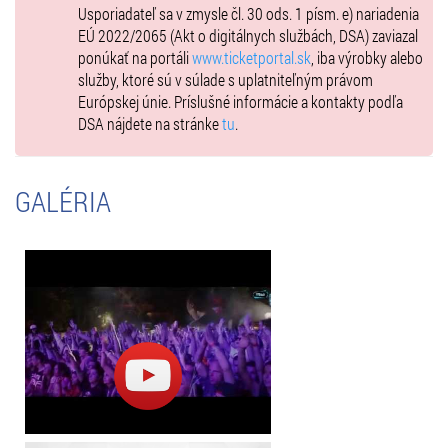
Usporiadateľ sa v zmysle čl. 30 ods. 1 písm. e) nariadenia
EÚ 2022/2065 (Akt o digitálnych službách, DSA) zaviazal
ponúkať na portáli
www.ticketportal.sk
, iba výrobky alebo
služby, ktoré sú v súlade s uplatniteľným právom
Európskej únie. Príslušné informácie a kontakty podľa
DSA nájdete na stránke
tu
.
GALÉRIA