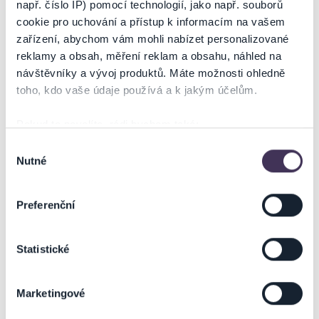
např. číslo IP) pomocí technologií, jako např. souborů
cookie pro uchování a přístup k informacím na vašem
zařízení, abychom vám mohli nabízet personalizované
reklamy a obsah, měření reklam a obsahu, náhled na
návštěvníky a vývoj produktů. Máte možnosti ohledně
toho, kdo vaše údaje používá a k jakým účelům.
Pokud to povolíte, rádi bychom také:
Shromažďovali informace o vaší geografické poloze,
Výběr
Nutné
které mohou být přesné na několik metrů
souhlasu
Identifikovali vaše zařízení pomocí aktivního
skenování pro konkrétní charakteristiky (otisk prstu)
Preferenční
Zjistěte více o tom, jak zpracováváme vaše osobní
údaje, a nastavte si předvolby v
části s podrobnostmi
.
Statistické
Svůj souhlas můžete kdykoliv změnit nebo odvolat v
části Prohlášení o souborech cookie.
Marketingové
Na těchto stránkách využíváme soubory cookies a další
obdobné technologie (dále jen „cookies“), které mohou