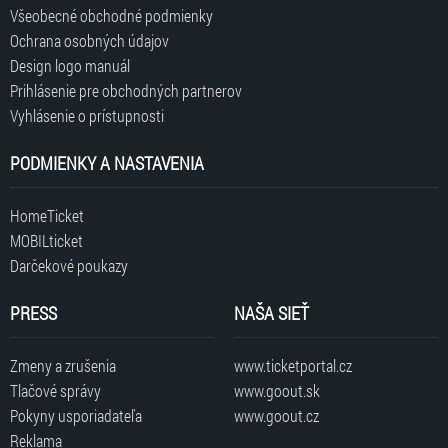
Všeobecné obchodné podmienky
Ochrana osobných údajov
Design logo manuál
Prihlásenie pre obchodných partnerov
Vyhlásenie o prístupnosti
PODMIENKY A NASTAVENIA
HomeTicket
MOBILticket
Darčekové poukazy
PRESS
NAŠA SIEŤ
Zmeny a zrušenia
www.ticketportal.cz
Tlačové správy
www.goout.sk
Pokyny usporiadateľa
www.goout.cz
Reklama