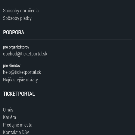
Spôsoby doručenia
Spôsoby platby
PODPORA
pre organizátorov
obchod@ticketportal.sk
pre klientov
help@ticketportal.sk
Najčastejšie otázky
TICKETPORTAL
O nás
Kariéra
Predajné miesta
Kontakt a DSA