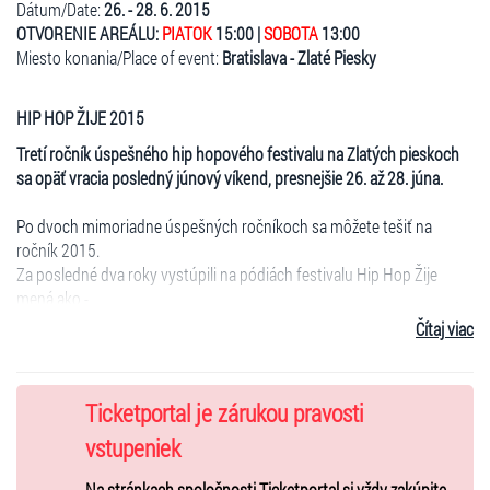
Dátum/Date:
26. - 28. 6. 2015
OTVORENIE AREÁLU:
PIATOK
15:00 |
SOBOTA
13:00
Miesto konania/Place of event:
Bratislava - Zlaté Piesky
HIP HOP ŽIJE 2015
Tretí ročník úspešného hip hopového festivalu na Zlatých pieskoch
sa opäť vracia posledný júnový víkend, presnejšie 26. až 28. júna.
Po dvoch mimoriadne úspešných ročníkoch sa môžete tešiť na
ročník 2015.
Za posledné dva roky vystúpili na pódiách festivalu Hip Hop Žije
mená ako -
Čítaj viac
Ace Hood (USA), Havoc of Mobb Deep (USA), Kontrafakt, H16, 4D,
PSH, Názov Stavby, Ektor, Moja Reč, Vec, Boyband, Separ, Gramo
Rokkaz, Momo, Slipo a Hajtkovič, Zverina, Suvereno, Strapo, Prago
Ticketportal je zárukou pravosti
Union, Paulie Garand, Plexo, Majself a Mugis, Lord Lhus (USA),
Fantom, Tafrob, Elpe, Shomi, Haha Crew, Jay Diesel, Igor Kmeťo,
vstupeniek
Radikal, Adiss, Layla, El Nino, Morelo a Maniak, Maat, Vladis, Gleb, Bio,
Na stránkach spoločnosti Ticketportal si vždy zakúpite