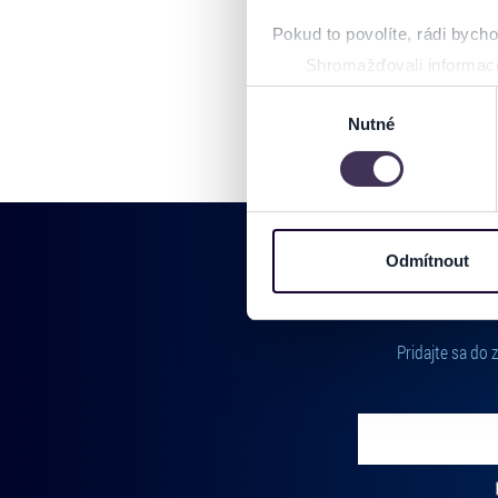
Pokud to povolíte, rádi bych
Shromažďovali informace
Identifikovali vaše zaříz
Výběr
Zjistěte více o tom, jak zpr
Nutné
souhlasu
můžete kdykoliv změnit nebo 
Na těchto stránkách využívám
informace o vašem zařízení 
osobní údaje. Získané infor
Odmítnout
Tyto informace můžeme také s
zkombinovat s dalšími informa
Jaké typy cookies používáme,
Pridajte sa do
můžete kdykoliv změnit v záp
Vložte svoj email
Zadajte svoju e-mailovú adresu, na ktorú vám budeme zasiel