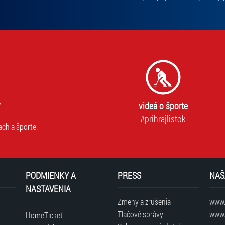
videá o športe
#prihrajlistok
ach a športe.
PODMIENKY A
PRESS
NAŠ
NASTAVENIA
Zmeny a zrušenia
www.t
Tlačové správy
www.
HomeTicket