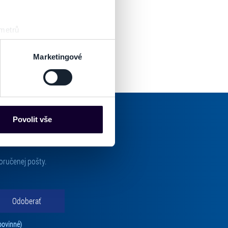
 metrů
sk prstu)
 podrobnostmi
. Svůj souhlas
Marketingové
es“), které mohou sbírat
ce mohou představovat
nalizaci obsahu a reklam.
Povolit vše
Partneři tyto údaje mohou
 že používáte jejich služby.
lušné varianty. Svoji volbu
oručenej pošty.
Odoberať
Tento súhlas je povinný na odber newslettra. Bez súhlasu nie je možné vás pr
povinné)