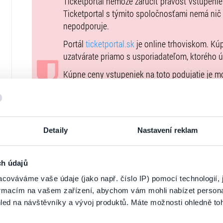
28.11.2016 o 19:00h. CK Junior, Levice
Ticketportal nemôže zaručiť pravosť vstupeni
Ticketportal s týmito spoločnosťami nemá nič
Na poľovníckych združení Vás budú loviť:
nepodporuje.
Portál
ticketportal.sk
je online trhoviskom. Kú
uzatvárate priamo s usporiadateľom, ktorého 
Zmena programu vyhradená.
Kúpne ceny vstupeniek na toto podujatie je 
Vstupenky VIP v Bratislave zahrňujú vlastný priestor 
Všeobecných obchodných podmienkach
. Upo
možnosťou sedenia pri stoloch, fajčiarsky priestor, pr
podujatie nie je možné uhradiť prostredníctvo
slaných pochúťok.
uvedené vo
Všeobecných obchodných podmi
Zľavy/Discounts:
bez nároku na zľavu.
vstupeniek na našej stránke
goout.net
, ak tam
Detaily
Nastavení reklam
Usporiadateľ sa v zmysle čl. 30 ods. 1 písm. e
DSA) zaviazal ponúkať na portáli
www.ticketpor
ch údajů
uplatniteľným právom Európskej únie. Prísluš
stránke
tu
.
cováváme vaše údaje (jako např. číslo IP) pomocí technologií, 
formacím na vašem zařízení, abychom vám mohli nabízet person
led na návštěvníky a vývoj produktů. Máte možnosti ohledně to