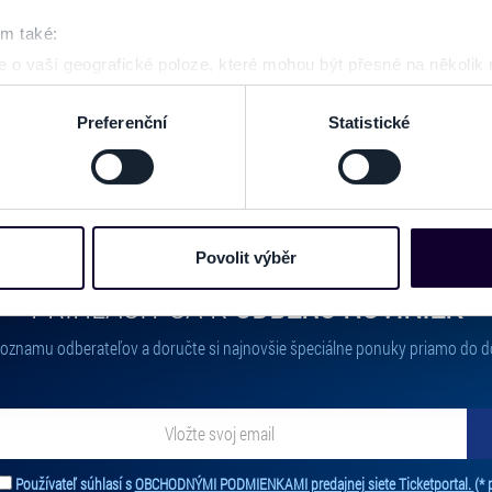
GALÉRIA
om také:
 o vaší geografické poloze, které mohou být přesné na několik
ení pomocí aktivního skenování pro konkrétní charakteristiky (oti
acováváme vaše osobní údaje, a nastavte si předvolby v
části s
Preferenční
Statistické
odvolat v části Prohlášení o souborech cookie.
e soubory cookies a další obdobné technologie (dále jen „cooki
nebo vaší aktivitě na našich webových stránkách. Tyto informa
mace používáme např. k analýze návštěvnosti webu nebo k perso
Povolit výběr
dílet se svými partnery pro sociální média, inzerci a analýzy. 
PRIHLÁSIŤ SA K
ODBERU NOVINIEK
cemi, které jste jim poskytli nebo které získali v důsledku toho,
 naleznete níže. Možnosti zpracování upravíte zaškrtnutím přís
 zoznamu odberateľov a doručte si najnovšie špeciálne ponuky priamo do d
atí stránky v záložce „Cookies a jejich nastavení“.
ať novinky. Vaša adresa nebude zdieľaná s tretími stranami.
Používateľ súhlasí s
OBCHODNÝMI PODMIENKAMI predajnej siete Ticketportal.
(* 