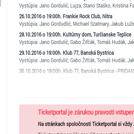
Vystúpia: Jano Gordulič, Lujza, Stano Staško, Kristína 
26.10.2016 o 19:00h. Frankie Rock Club, Nitra
Vystúpia: Jano Gordudlič, Michael Szatmary, Jakub Luž
28.10.2016 o 19:00h. Kultúrny dom, Turčianske Teplice
Vystúpia: Jano Gordulič, Gabo Žifčák, Tomáš Hudák, Ja
29.10.2016 o 19:00h. Klub 77, Banská Bystrica
Vystúpia: Jano Gordulič, Gabo Žifčák, Tomáš Hudák, Ja
30.10.2016 o 19:00h. Klub 77, Banská Bystrica - PRI
Vystúpia: Jano Gordulič, Gabo Žifčák, Tomáš Hudák, Ja
18.11.2016 o 20:00h. Rock Pub Kocka, Martin
Vystúpia: Jano Gordulič, Jaro Abaffy , Jakub Gulík , T
Ticketportal je zárukou pravosti vstupe
19.11.2016 o 20:00h. Klub Kolečko, Žilina
Vystúpia: Jano Gordulič, Tomáš Hudák, Jakub Gulík, Jar
Na stránkach spoločnosti Ticketportal si vždy 