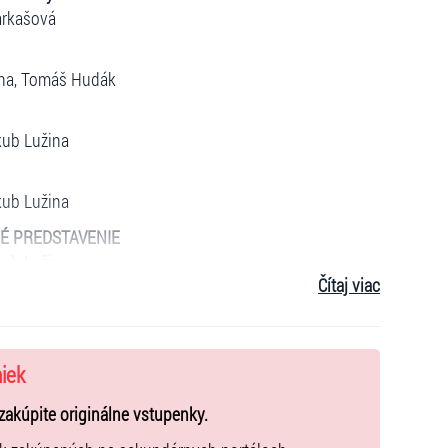
Farkašová
ina, Tomáš Hudák
kub Lužina
kub Lužina
DANÉ PREDSTAVENIE
kub Lužina
Čítaj viac
omáš Hudák
niek
o Abaffy
zakúpite originálne vstupenky.