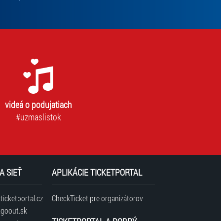
videá o podujatiach
#uzmaslistok
A SIEŤ
APLIKÁCIE TICKETPORTAL
icketportal.cz
CheckTicket pre organizátorov
goout.sk