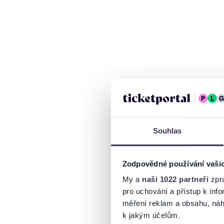
Souhlas
Zodpovědné používání vaši
My a
naši 1022 partneři
zpra
pro uchování a přístup k in
měření reklam a obsahu, náh
k jakým účelům.