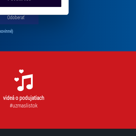
Partneři tyto údaje mohou
 že používáte jejich služby.
Odoberať
lušné varianty. Svoji volbu
Tento súhlas je povinný na odber newslettra. Bez súhlasu nie je možné vás pr
povinné)
videá o podujatiach
#uzmaslistok