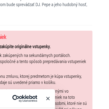
čerom bude sprevádzať DJ. Pepe a jeho hudobný hosť,
niek
zakúpite originálne vstupenky.
ek zakúpených na sekundárnych portáloch.
 spoločné a tento spôsob prepredávania vstupeniek
pnu zmluvu, ktorej predmetom je kúpa vstupenky,
údaje sú uvedené priamo v košíku.
možné uhradiť len spôsobmi uvedenými vo
zorňujeme, že kúpne ceny vstupeniek na toto
m Poukazov GoOut, ani inými spôsobmi, ktoré nie sú