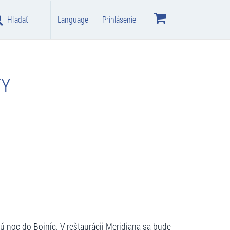
Hľadať
Language
Prihlásenie
TY
ú noc do Bojníc. V reštaurácii Meridiana sa bude