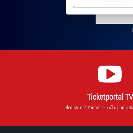
Tyto informace můžeme také s
zkombinovat s dalšími informa
Vložte svoj email
Jaké typy cookies používáme,
Zadajte svoju e-mailovú adresu, na ktorú vám budeme zasiel
můžete kdykoliv změnit v záp
Ticketportal TV
Sledujte náš Youtube kanál o podujati