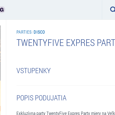
PARTIES
/
DISCO
TWENTYFIVE EXPRES PAR
VSTUPENKY
POPIS PODUJATIA
Exkluzívna party TwentyFive Expres Party miery na Veľk