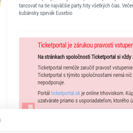
tancovať na tie najväčšie party hity všetkých čias. Ve
kubánsky spevák Eusebio
Ticketportal je zárukou pravosti vstupe
Na stránkach spoločnosti Ticketportal si vždy 
Ticketportal nemôže zaručiť pravosť vstupeni
Ticketportal s týmito spoločnosťami nemá nič
nepodporuje.
Portál
ticketportal.sk
je online trhoviskom. Kú
uzatvárate priamo s usporiadateľom, ktorého 
Kúpne ceny vstupeniek na toto podujatie je 
Všeobecných obchodných podmienkach
. Upo
podujatie nie je možné uhradiť prostredníctvo