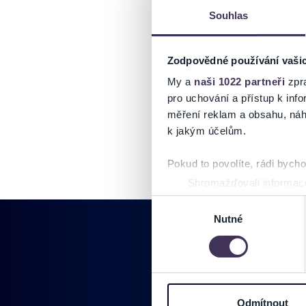
Souhlas
Zodpovědné používání vaši
My a
naši 1022 partneři
zpra
pro uchování a přístup k in
měření reklam a obsahu, náh
k jakým účelům.
Pokud to povolíte, rádi bych
Shromažďovali informace
Identifikovali vaše zaříz
Výběr
Zjistěte více o tom, jak zpr
Nutné
souhlasu
můžete kdykoliv změnit nebo 
Na těchto stránkách využívám
informace o vašem zařízení 
Pridajte sa do
osobní údaje. Získané infor
Odmítnout