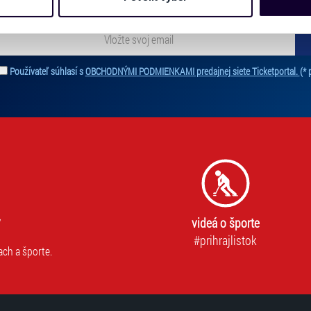
dílet se svými partnery pro sociální média, inzerci a analýzy. 
cemi, které jste jim poskytli nebo které získali v důsledku toho,
 naleznete níže. Možnosti zpracování upravíte zaškrtnutím přís
ať novinky. Vaša adresa nebude zdieľaná s tretími stranami.
atí stránky v záložce „Cookies a jejich nastavení“.
Používateľ súhlasí s
OBCHODNÝMI PODMIENKAMI predajnej siete Ticketportal.
(* 
videá o športe
#prihrajlistok
ach a športe.