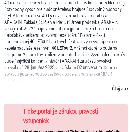
40 rokov na scéne s tak veľkou a vernou fanúšikovskou základňou je
úctyhodný výkon pre hudobné teleso hrajúce ľubovoľný hudobný
štýl. V tomto roku sa 40-ky dožila tvorba thrash-metalových
ARAKAIN. Zakladajúci člen a líder Jiří Urban podotýka, ARAKAIN
venuje rok 2022 "mapovaniu toho najpopulárnejšieho, a teda i
najočakávanejšieho zo svojho repertoáru." Po jarnej časti
pomenovanej
40 LETour1
a letných festivalových vystúpeniach
kapela nadviaže jesenným
40 LETour2
, v rámci ktorého bude na
programe 25-ka hitov a pilierov bohatej histórie. Vyvrcholením osláv
bude "najväčší koncert v histórii ARAKAIN za účasti bývalých
spevákov",
28. januára 2023
v pražskom
O2 universum
. Dobrou
správou je, že jednou zo zastávok bude aj bratislavské MMC 1.
decembra.
Čítaj viac
ARAKAIN pozval na koncert v Bratislave svojich starých priateľov
DEREŠ, ktorí vznikli v roku 1985. Počas svojej kapelou prešlo mnoho
známych aj menej známych muzikantov (Radovan ,,Vrabec“ Orth,
Ľubo Lichý) a aj tragédiu v roku 2006, keď zomrel dlhoročný
Ticketportal je zárukou pravosti
frontman Vlado ,,Šešo“ Šešera.
vstupeniek
Na stránkach spoločnosti Ticketportal si vždy zakúpite