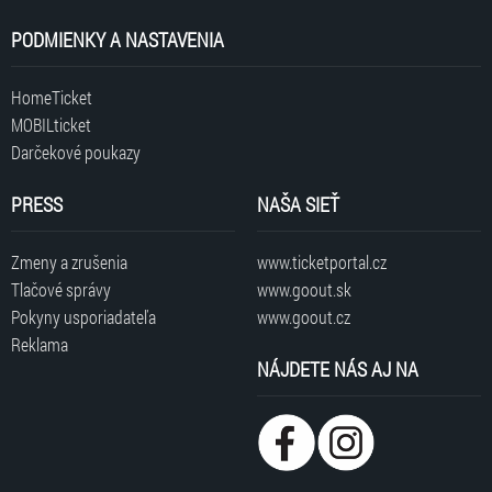
PODMIENKY A NASTAVENIA
HomeTicket
MOBILticket
Darčekové poukazy
PRESS
NAŠA SIEŤ
Zmeny a zrušenia
www.ticketportal.cz
Tlačové správy
www.goout.sk
Pokyny usporiadateľa
www.goout.cz
Reklama
NÁJDETE NÁS AJ NA