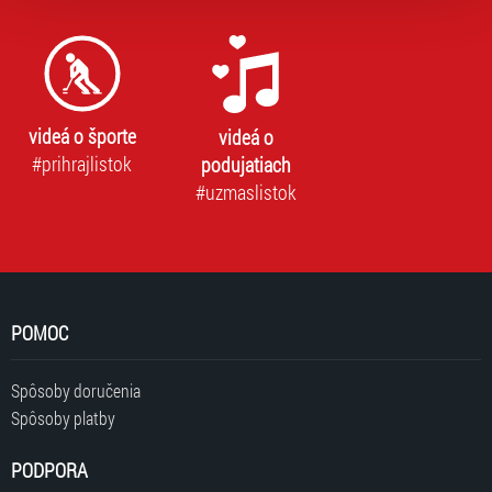
„Cookies a jejich nastavení“.
videá o športe
videá o
#prihrajlistok
podujatiach
#uzmaslistok
POMOC
Spôsoby doručenia
Spôsoby platby
PODPORA