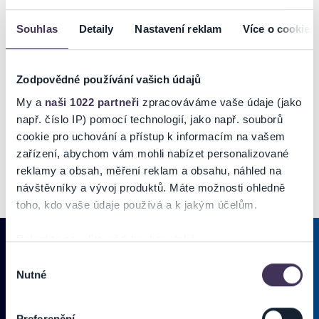
Souhlas
Detaily
Nastavení reklam
Více o cookies
Zodpovědné používání vašich údajů
My a
naši 1022 partneři
zpracováváme vaše údaje (jako
např. číslo IP) pomocí technologií, jako např. souborů
cookie pro uchování a přístup k informacím na vašem
zařízení, abychom vám mohli nabízet personalizované
reklamy a obsah, měření reklam a obsahu, náhled na
návštěvníky a vývoj produktů. Máte možnosti ohledně
toho, kdo vaše údaje používá a k jakým účelům.
Pokud to povolíte, rádi bychom také:
Shromažďovali informace o vaší geografické poloze,
Výběr
Nutné
které mohou být přesné na několik metrů
souhlasu
PRIHLÁSIŤ SA K
ODBERU NOVINIEK
Identifikovali vaše zařízení pomocí aktivního
skenování pro konkrétní charakteristiky (otisk prstu)
Pridajte sa do zoznamu odberateľov a doručte si najnovšie špeciálne
Preferenční