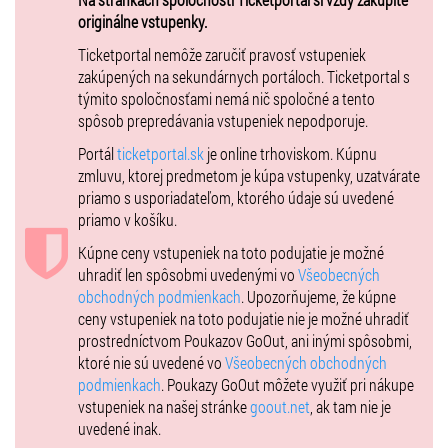
https://arakain.eu/
originálne vstupenky.
https://www.facebook.com/arakain
Ticketportal nemôže zaručiť pravosť vstupeniek
zakúpených na sekundárnych portáloch. Ticketportal s
https://www.deres.sk/
týmito spoločnosťami nemá nič spoločné a tento
https://www.facebook.com/deresband
spôsob prepredávania vstupeniek nepodporuje.
VIP balkón - sedenie pri stoloch, pri barokov okienku s vlastným WC
Portál
ticketportal.sk
je online trhoviskom. Kúpnu
zmluvu, ktorej predmetom je kúpa vstupenky, uzatvárate
Zľavy - Z5P na vozíčku 5€
priamo s usporiadateľom, ktorého údaje sú uvedené
priamo v košíku.
Kúpne ceny vstupeniek na toto podujatie je možné
uhradiť len spôsobmi uvedenými vo
Všeobecných
obchodných podmienkach
. Upozorňujeme, že kúpne
ceny vstupeniek na toto podujatie nie je možné uhradiť
prostredníctvom Poukazov GoOut, ani inými spôsobmi,
ktoré nie sú uvedené vo
Všeobecných obchodných
podmienkach
. Poukazy GoOut môžete využiť pri nákupe
vstupeniek na našej stránke
goout.net
, ak tam nie je
uvedené inak.