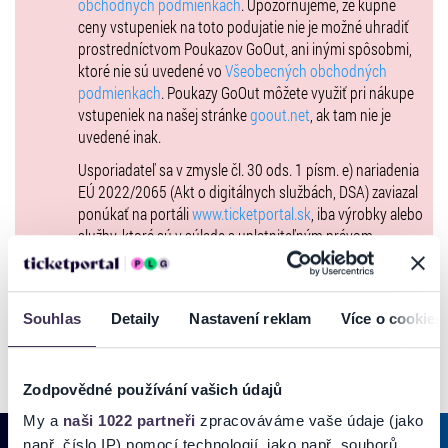
obchodných podmienkach
. Upozorňujeme, že kúpne
ceny vstupeniek na toto podujatie nie je možné uhradiť
prostredníctvom Poukazov GoOut, ani inými spôsobmi,
ktoré nie sú uvedené vo
Všeobecných obchodných
podmienkach
. Poukazy GoOut môžete využiť pri nákupe
vstupeniek na našej stránke
goout.net
, ak tam nie je
uvedené inak.
Usporiadateľ sa v zmysle čl. 30 ods. 1 písm. e) nariadenia
EÚ 2022/2065 (Akt o digitálnych službách, DSA) zaviazal
ponúkať na portáli
www.ticketportal.sk
, iba výrobky alebo
služby, ktoré sú v súlade s uplatniteľným právom
Európskej únie. Príslušné informácie a kontakty podľa
DSA nájdete na stránke
tu
.
Souhlas
Detaily
Nastavení reklam
Více o cookies
Zodpovědné používání vašich údajů
My a
naši 1022 partneři
zpracováváme vaše údaje (jako
např. číslo IP) pomocí technologií, jako např. souborů