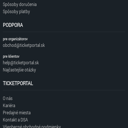
Spôsoby doručenia
Spôsoby platby
PODPORA
pre organizátorov
obchod@ticketportal.sk
pre klientov
help@ticketportal.sk
Najčastejšie otázky
TICKETPORTAL
O nás
Kariéra
Predajné miesta
Kontakt a DSA
Všeobecné obchodné podmienky