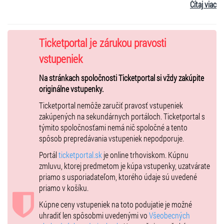
zbormajster: Věra Hrdinková
Čítaj viac
klavírtny spievod: Denisa Hložek, Egli Prifti
suma: 5 €
Ticketportal je zárukou pravosti
vstupeniek
Na stránkach spoločnosti Ticketportal si vždy zakúpite
originálne vstupenky.
Ticketportal nemôže zaručiť pravosť vstupeniek
zakúpených na sekundárnych portáloch. Ticketportal s
týmito spoločnosťami nemá nič spoločné a tento
spôsob prepredávania vstupeniek nepodporuje.
Portál
ticketportal.sk
je online trhoviskom. Kúpnu
zmluvu, ktorej predmetom je kúpa vstupenky, uzatvárate
priamo s usporiadateľom, ktorého údaje sú uvedené
priamo v košíku.
Kúpne ceny vstupeniek na toto podujatie je možné
uhradiť len spôsobmi uvedenými vo
Všeobecných