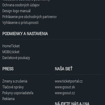
Ochrana osobných údajov
Design logo manuál
Prihlásenie pre obchodných partnerov
Vyhlásenie o prístupnosti
PODMIENKY A NASTAVENIA
HomeTicket
MOBILticket
Darčekové poukazy
PRESS
NAŠA SIEŤ
Zmeny a zrušenia
www.ticketportal.cz
Tlačové správy
www.goout.sk
Pokyny usporiadateľa
www.goout.cz
Reklama
NÁJDETE NÁS AJ NA