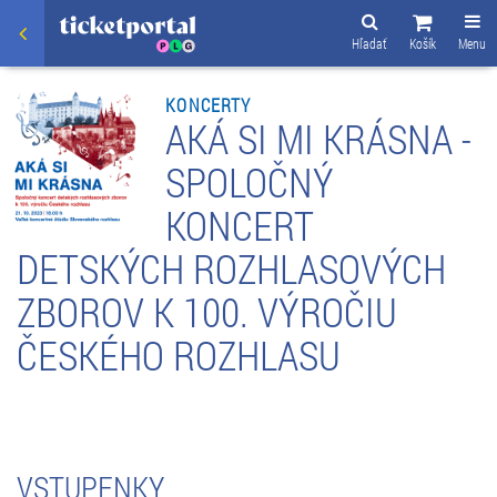
Hľadať
Košík
Menu
KONCERTY
AKÁ SI MI KRÁSNA -
SPOLOČNÝ
KONCERT
DETSKÝCH ROZHLASOVÝCH
ZBOROV K 100. VÝROČIU
ČESKÉHO ROZHLASU
VSTUPENKY