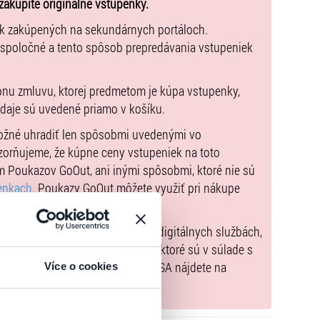
lharmóniou pod vedením dirigenta Douglasa Bostocka,
zakúpite originálne vstupenky.
kou Libora Peška. V oblasti vážnej hudby spolupracuje
ek zakúpených na sekundárnych portáloch.
vými sólistami a dirigentmi.
 spoločné a tento spôsob prepredávania vstupeniek
vystupovaniu, ale aj zmyslu pre pomoc tým, ktorí ju
bľúbenejšie osobnosti v krajine. Je mnohonásobnou
pnu zmluvu, ktorej predmetom je kúpa vstupenky,
 Českého slávika (drží rekord 21‑krát), cien Hudobnej
údaje sú uvedené priamo v košíku.
alších.
možné uhradiť len spôsobmi uvedenými vo
 2025 sviatočným vianočným turné po slovenských
zorňujeme, že kúpne ceny vstupeniek na toto
m Poukazov GoOut, ani inými spôsobmi, ktoré nie sú
enkach
. Poukazy GoOut môžete využiť pri nákupe
 nie je uvedené inak.
) nariadenia EÚ 2022/2065 (Akt o digitálnych službách,
tal.sk
, iba výrobky alebo služby, ktoré sú v súlade s
né informácie a kontakty podľa DSA nájdete na
Více o cookies