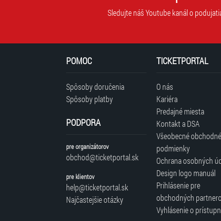
Sledujte náš Youtube kanál o podujati
POMOC
TICKETPORTAL
Spôsoby doručenia
O nás
Spôsoby platby
Kariéra
Predajné miesta
PODPORA
Kontakt a DSA
Všeobecné obchodn
pre organizátorov
podmienky
obchod@ticketportal.sk
Ochrana osobných ú
Design logo manuál
pre klientov
Prihlásenie pre
help@ticketportal.sk
obchodných partner
Najčastejšie otázky
Vyhlásenie o prístupn