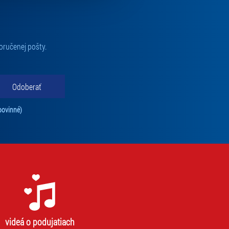
oručenej pošty.
Odoberať
Tento súhlas je povinný na odber newslettra. Bez súhlasu nie je možné vás pr
povinné)
videá o podujatiach