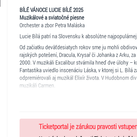
BÍLÉ VÁNOCE LUCIE BÍLÉ 2025
Muzikálové a sviatočné piesne
Orchester a zbor Petra Maláska
Lucie Bílá patrí na Slovensku k absolútne najpopulár
Od začiatku deväťdesiatych rokov sme ju mohli obdivo
rajských potešení, Dracula, Krysař či Johanka z Arku, za
2000. V muzikáli Excalibur stvárnila hneď dve úlohy – 
Fantastika uviedlo inscenáciu Láska, v ktorej si L. Bílá 
odpremiérovali aj muzikál Elixír života. V Hudobnom di
muzikáli Carmen.
V oblasti popovej hudby vydala Lucie Bílá celý rad sól
jej hity ako „Ave Maria“, „Láska je láska“, „Trouba“, „Es
možno označiť stretnutie a dlhoročnú spoluprácu s aut
javiskové „partnerstvo“ s klavíristom a skladateľom P
Ticketportal je zárukou pravosti vstupe
Za svoj zatiaľ najväčší úspech považuje dva koncerty n