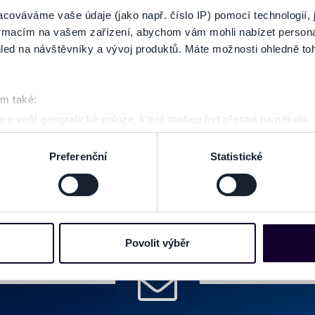
cováváme vaše údaje (jako např. číslo IP) pomocí technologií, 
GALÉRIA
formacím na vašem zařízení, abychom vám mohli nabízet person
led na návštěvníky a vývoj produktů. Máte možnosti ohledně to
om také:
 o vaší geografické poloze, které mohou být přesné na několik
ení pomocí aktivního skenování pro konkrétní charakteristiky (oti
acováváme vaše osobní údaje, a nastavte si předvolby v
části s
Preferenční
Statistické
odvolat v části Prohlášení o souborech cookie.
e soubory cookies a další obdobné technologie (dále jen „cooki
nebo vaší aktivitě na našich webových stránkách. Tyto informa
mace používáme např. k analýze návštěvnosti webu nebo k perso
Povolit výběr
dílet se svými partnery pro sociální média, inzerci a analýzy. 
cemi, které jste jim poskytli nebo které získali v důsledku toho,
 naleznete níže. Možnosti zpracování upravíte zaškrtnutím přís
atí stránky v záložce „Cookies a jejich nastavení“.