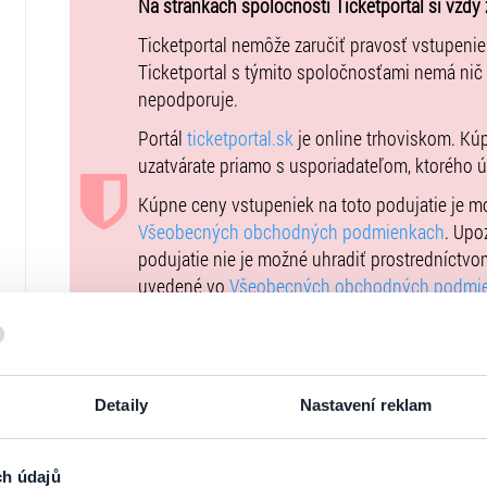
histórii festivalu. Jeden koncert bol s Pardubickou fi
Na stránkach spoločnosti Ticketportal si vždy 
druhý s Hudbou Hradnej stráže a Polície ČR pod taktov
Ticketportal nemôže zaručiť pravosť vstupeni
s poprednými českými symfonickými orchestrami a sveto
Ticketportal s týmito spoločnosťami nemá nič
Vďaka mimoriadnemu talentu, humoru, bezprostrednému 
nepodporuje.
naozaj potrebujú, patrí medzi najpopulárnejšie a najo
Portál
ticketportal.sk
je online trhoviskom. Kú
nositeľkou prestížnych ocenení – televíznych cien TýTý,
uzatvárate priamo s usporiadateľom, ktorého 
akadémie populárnej hudby (Anděl/Gramy) a mnohých ď
Kúpne ceny vstupeniek na toto podujatie je 
Lucie Bílá poteší svojich verných fanúšikov aj v roku
Všeobecných obchodných podmienkach
. Upo
mestách Bílé Vánoce 2025.
podujatie nie je možné uhradiť prostredníctvo
uvedené vo
Všeobecných obchodných podmi
vstupeniek na našej stránke
goout.net
, ak tam
Usporiadateľ sa v zmysle čl. 30 ods. 1 písm. e
DSA) zaviazal ponúkať na portáli
www.ticketpor
uplatniteľným právom Európskej únie. Prísluš
Detaily
Nastavení reklam
stránke
tu
.
ch údajů