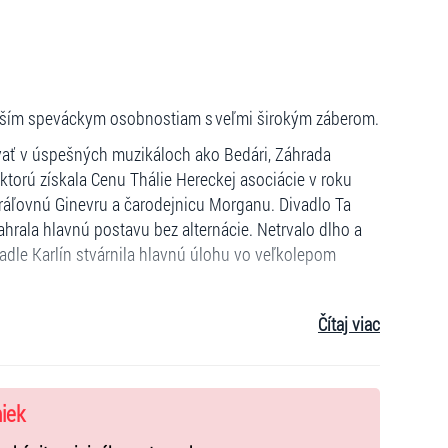
nejším speváckym osobnostiam s veľmi širokým záberom.
vať v úspešných muzikáloch ako Bedári, Záhrada
 ktorú získala Cenu Thálie Hereckej asociácie v roku
kráľovnú Ginevru a čarodejnicu Morganu. Divadlo Ta
zahrala hlavnú postavu bez alternácie. Netrvalo dlho a
vadle Karlín stvárnila hlavnú úlohu vo veľkolepom
ových albumov, s ktorými pravidelne dobýva hitparády;
Čítaj viac
emes“ alebo „Miluji tě“ pozná takmer každý. Za osudové
orskou dvojicou Soukup / Osvaldová, rovnako aj
etrom Maláskom.
niek
a festivale Pražská jar 1998 – prvá popová speváčka v