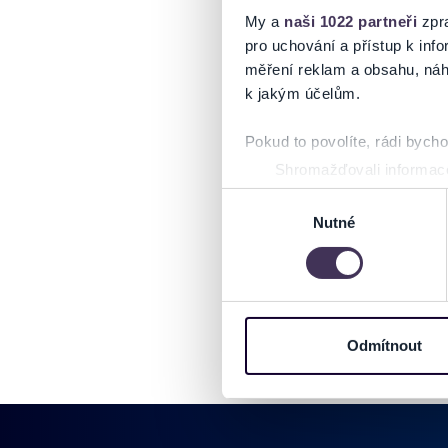
My a
naši 1022 partneři
zpra
pro uchování a přístup k in
měření reklam a obsahu, náh
k jakým účelům.
Pokud to povolíte, rádi bych
Shromažďovali informace
Identifikovali vaše zaříz
Výběr
Zjistěte více o tom, jak zpr
Nutné
souhlasu
můžete kdykoliv změnit nebo 
Na těchto stránkách využívám
informace o vašem zařízení 
osobní údaje. Získané infor
Odmítnout
Tyto informace můžeme také s
zkombinovat s dalšími informa
Jaké typy cookies používáme,
můžete kdykoliv změnit v záp