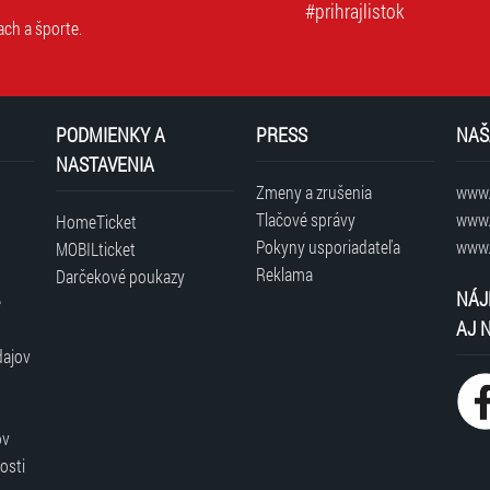
#prihrajlistok
ach a športe.
PODMIENKY A
PRESS
NAŠ
NASTAVENIA
Zmeny a zrušenia
www.t
Tlačové správy
www.
HomeTicket
Pokyny usporiadateľa
www.
MOBILticket
Reklama
Darčekové poukazy
NÁJ
é
AJ 
dajov
ov
osti