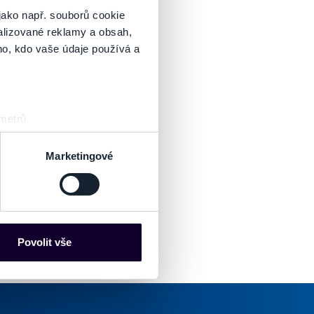
jako např. souborů cookie
alizované reklamy a obsah,
ho, kdo vaše údaje používá a
 metrů
sk prstu)
 podrobnostmi
. Svůj souhlas
Marketingové
es“), které mohou sbírat
ce mohou představovat
nalizaci obsahu a reklam.
Povolit vše
Partneři tyto údaje mohou
 že používáte jejich služby.
lušné varianty. Svoji volbu