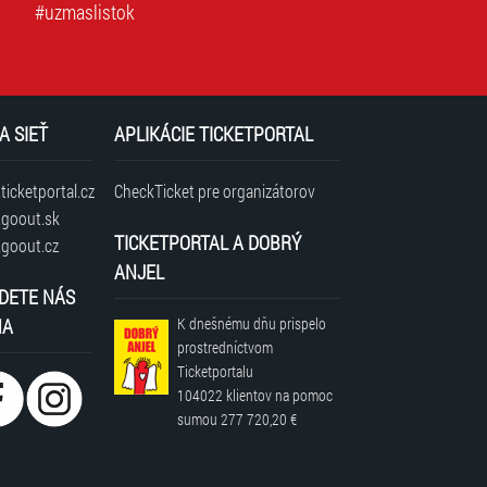
#uzmaslistok
A SIEŤ
APLIKÁCIE TICKETPORTAL
icketportal.cz
CheckTicket pre organizátorov
goout.sk
TICKETPORTAL A DOBRÝ
goout.cz
ANJEL
DETE NÁS
NA
K dnešnému dňu prispelo
prostredníctvom
Ticketportalu
104022 klientov
na pomoc
sumou
277 720,20 €