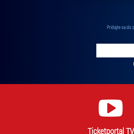
Pridajte sa do
Vložte svoj email
Zadajte svoju e-mailovú adresu, na ktorú vám budeme zasiel
Ticketportal TV