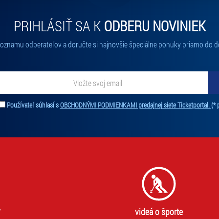
PRIHLÁSIŤ SA K
ODBERU NOVINIEK
 zoznamu odberateľov a doručte si najnovšie špeciálne ponuky priamo do d
ať novinky. Vaša adresa nebude zdieľaná s tretími stranami.
Používateľ súhlasí s
OBCHODNÝMI PODMIENKAMI predajnej siete Ticketportal.
(* 
videá o športe