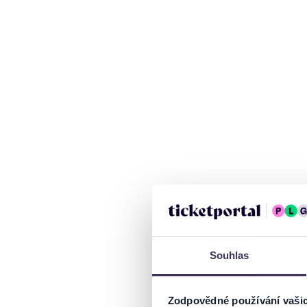
Souhlas
Zodpovědné používání vaši