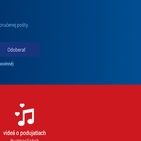
oručenej pošty.
Odoberať
Tento súhlas je povinný na odber newslettra. Bez súhlasu nie je možné vás pr
povinné)
videá o podujatiach
#uzmaslistok