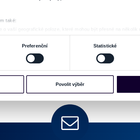
GALÉRIA
pravidelne informovaní o novinkách, či iných zaujímavos
Deti do 18 rokov majú s platnou vstupenkou povolený v
Zmena programu a cien vyhradená.
om také:
 o vaší geografické poloze, které mohou být přesné na několik
ení pomocí aktivního skenování pro konkrétní charakteristiky (oti
acováváme vaše osobní údaje, a nastavte si předvolby v
části s
Preferenční
Statistické
odvolat v části Prohlášení o souborech cookie.
e soubory cookies a další obdobné technologie (dále jen „cooki
nebo vaší aktivitě na našich webových stránkách. Tyto informa
mace používáme např. k analýze návštěvnosti webu nebo k perso
Povolit výběr
dílet se svými partnery pro sociální média, inzerci a analýzy. 
cemi, které jste jim poskytli nebo které získali v důsledku toho,
 naleznete níže. Možnosti zpracování upravíte zaškrtnutím přís
atí stránky v záložce „Cookies a jejich nastavení“.