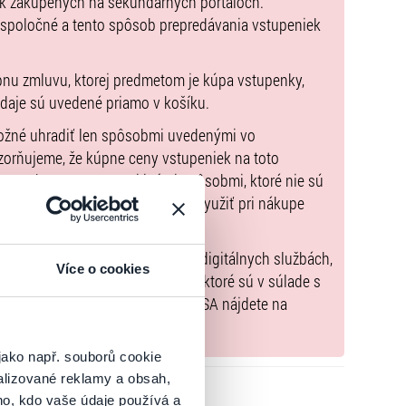
ek zakúpených na sekundárnych portáloch.
derátori hlavného mediálneho partnera, Rádia Vlna, a
 spoločné a tento spôsob prepredávania vstupeniek
Celým večerom Vás bude baviť i
Oldies Party Rádia
pnu zmluvu, ktorej predmetom je kúpa vstupenky,
údaje sú uvedené priamo v košíku.
možné uhradiť len spôsobmi uvedenými vo
zorňujeme, že kúpne ceny vstupeniek na toto
0 EUR
m Poukazov GoOut, ani inými spôsobmi, ktoré nie sú
UR
enkach
. Poukazy GoOut môžete využiť pri nákupe
 - 64,90 EUR
 nie je uvedené inak.
) nariadenia EÚ 2022/2065 (Akt o digitálnych službách,
Více o cookies
tal.sk
, iba výrobky alebo služby, ktoré sú v súlade s
xkluzívny Skybox pre maximálne 10 osôb nad sektorom
né informácie a kontakty podľa DSA nájdete na
atickým výhľadom na celé podujatie, vrátane
ormácií a rezervácie nás prosím kontaktujte na
jako např. souborů cookie
alizované reklamy a obsah,
oku, kde po potvrdení záujmu budete v diskusií
ho, kdo vaše údaje používá a