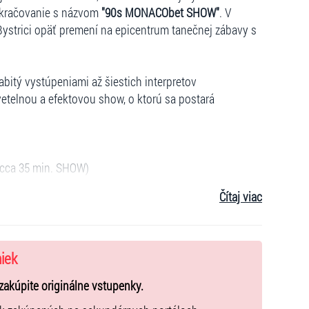
pokračovanie s názvom
"90s MONACObet SHOW"
. V
Bystrici opäť premení na epicentrum tanečnej zábavy s
bitý vystúpeniami až šiestich interpretov
telnou a efektovou show, o ktorú sa postará
 cca 35 min. SHOW)
Čítaj viac
aming, Generation of Love,...)
ive, Never Alone, Let Me Be Free,...)
niek
rit of the Hawk,...)
Body,...)
zakúpite originálne vstupenky.
ě,...)