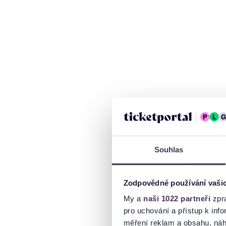
Souhlas
Zodpovědné používání vaši
My a
naši 1022 partneři
zpra
pro uchování a přístup k in
měření reklam a obsahu, náh