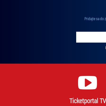
Pridajte sa do
Vložte svoj email
Zadajte svoju e-mailovú adresu, na ktorú vám budeme zasiel
Ticketportal TV