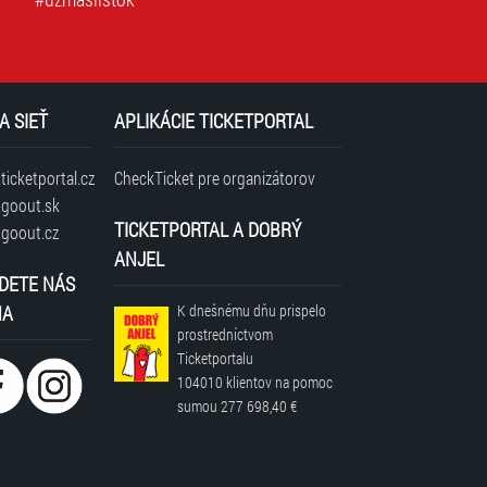
A SIEŤ
APLIKÁCIE TICKETPORTAL
icketportal.cz
CheckTicket pre organizátorov
goout.sk
TICKETPORTAL A DOBRÝ
goout.cz
ANJEL
DETE NÁS
NA
K dnešnému dňu prispelo
prostredníctvom
Ticketportalu
104010 klientov
na pomoc
sumou
277 698,40 €