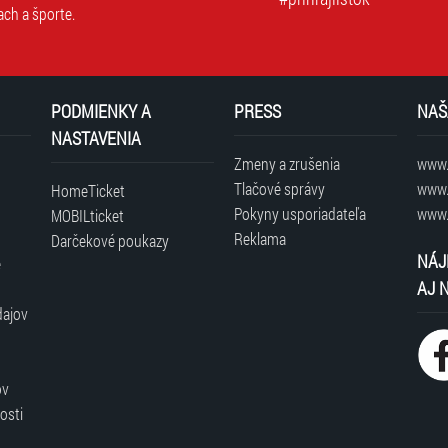
ach a športe.
PODMIENKY A
PRESS
NAŠ
NASTAVENIA
Zmeny a zrušenia
www.t
Tlačové správy
www.
HomeTicket
Pokyny usporiadateľa
www.
MOBILticket
Reklama
Darčekové poukazy
NÁJ
é
AJ 
dajov
ov
osti