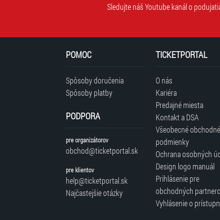
Sledujte náš Youtube kanál o podujati
POMOC
TICKETPORTAL
Spôsoby doručenia
O nás
Spôsoby platby
Kariéra
Predajné miesta
PODPORA
Kontakt a DSA
Všeobecné obchodn
pre organizátorov
podmienky
obchod@ticketportal.sk
Ochrana osobných ú
Design logo manuál
pre klientov
Prihlásenie pre
help@ticketportal.sk
obchodných partner
Najčastejšie otázky
Vyhlásenie o prístupn