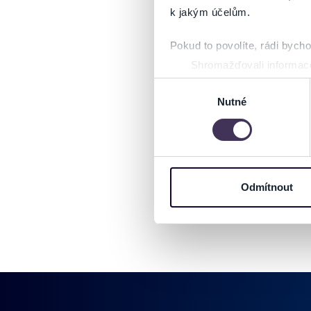
k jakým účelům.
Pokud to povolíte, rádi bych
Shromažďovali informace
Identifikovali vaše zaříz
Výběr
Zjistěte více o tom, jak zpr
Nutné
souhlasu
můžete kdykoliv změnit nebo 
Na těchto stránkách využívám
informace o vašem zařízení 
osobní údaje. Získané infor
Odmítnout
Tyto informace můžeme také s
zkombinovat s dalšími informa
Jaké typy cookies používáme,
můžete kdykoliv změnit v záp