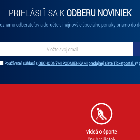
PRIHLÁSIŤ SA K
ODBERU NOVINIEK
 zoznamu odberateľov a doručte si najnovšie špeciálne ponuky priamo do d
ať novinky. Vaša adresa nebude zdieľaná s tretími stranami.
Používateľ súhlasí s
OBCHODNÝMI PODMIENKAMI predajnej siete Ticketportal.
(* 
videá o športe
#prihrajlistok