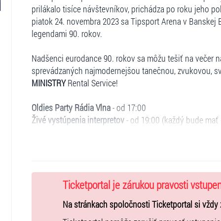
prilákalo tisíce návštevníkov, prichádza po roku jeho 
piatok 24. novembra 2023 sa Tipsport Arena v Banskej 
legendami 90. rokov.
Nadšenci eurodance 90. rokov sa môžu tešiť na večer na
sprevádzaných najmodernejšou tanečnou, zvukovou, sve
MINISTRY
Rental Service!
Oldies Party Rádia Vlna
- od 17:00
Živé vystúpenia interpretov
- od 19:00 (každý bude mať
90s MEGAMIX
- po vystúpeniach interpretov
★ MASTERBOY
(Feel the Heat of the Night, Land of Dre
★ CULTURE BEAT
(Mr. Vain, Got to Get It, Inside Out, ...)
★
2 BROTHERS ON THE 4th FLOOR
(Dreams Will Come Al
Ticketportal je zárukou pravosti vstupe
★ REDNEX
(Cotton Eye Joe, Wish You Were Here, The Spi
★ COLONIA
(Za Tvoje Snene Oči, Oduzimas Mi Dah, Sexy 
Na stránkach spoločnosti Ticketportal si vždy 
★ VERONA
(Náhodou, Nejsi sám, Na Tebe Sázím, Jen Tob