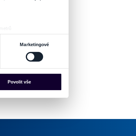
tiach týkajúcich sa podujatia a interpretov
stup do areálu len v sprievode dospelej osoby!
 metrů
sk prstu)
 podrobnostmi
. Svůj souhlas
Marketingové
es“), které mohou sbírat
ce mohou představovat
nalizaci obsahu a reklam.
Povolit vše
Partneři tyto údaje mohou
 že používáte jejich služby.
lušné varianty. Svoji volbu