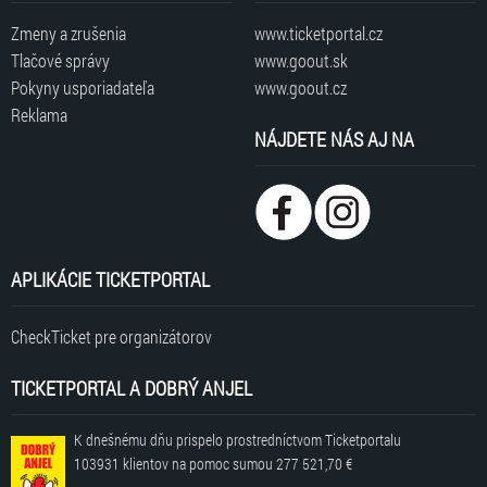
Zmeny a zrušenia
www.ticketportal.cz
Tlačové správy
www.goout.sk
Pokyny usporiadateľa
www.goout.cz
Reklama
NÁJDETE NÁS AJ NA
APLIKÁCIE TICKETPORTAL
CheckTicket pre organizátorov
TICKETPORTAL A DOBRÝ ANJEL
K dnešnému dňu prispelo prostredníctvom Ticketportalu
103931 klientov
na pomoc sumou
277 521,70 €