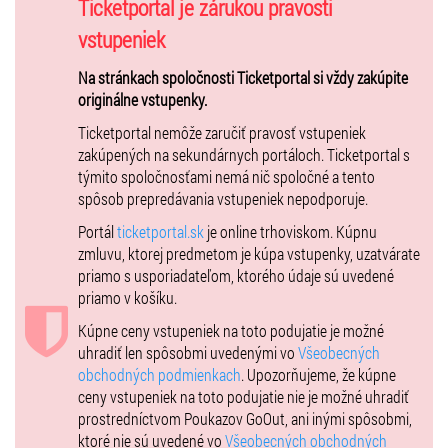
5. Santa Claus is coming to Town
Ticketportal je zárukou pravosti
6. Pieseň o decembri
vstupeniek
7. Fly me to the Moon
8. White Christmas
Na stránkach spoločnosti Ticketportal si vždy zakúpite
9. Cheeck to cheeck
originálne vstupenky.
10. Vianoce sú tu zas
Ticketportal nemôže zaručiť pravosť vstupeniek
11. Vianočná balada
zakúpených na sekundárnych portáloch. Ticketportal s
12. Búvaj, dieťa krásne
týmito spoločnosťami nemá nič spoločné a tento
13. Vianočné koledy medley
spôsob prepredávania vstupeniek nepodporuje.
14. Strangers in the night
15. New York
Portál
ticketportal.sk
je online trhoviskom. Kúpnu
16. Tichá noc
zmluvu, ktorej predmetom je kúpa vstupenky, uzatvárate
priamo s usporiadateľom, ktorého údaje sú uvedené
priamo v košíku.
Kúpne ceny vstupeniek na toto podujatie je možné
uhradiť len spôsobmi uvedenými vo
Všeobecných
obchodných podmienkach
. Upozorňujeme, že kúpne
ceny vstupeniek na toto podujatie nie je možné uhradiť
prostredníctvom Poukazov GoOut, ani inými spôsobmi,
ktoré nie sú uvedené vo
Všeobecných obchodných