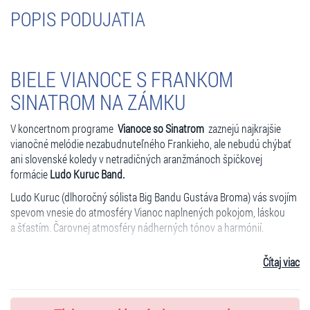
POPIS PODUJATIA
BIELE VIANOCE S FRANKOM
SINATROM NA ZÁMKU
V koncertnom programe
Vianoce so Sinatrom
zaznejú najkrajšie
vianočné melódie nezabudnuteľného Frankieho, ale nebudú chýbať
ani slovenské koledy v netradičných aranžmánoch špičkovej
formácie
Ludo Kuruc Band.
Ludo Kuruc (dlhoročný sólista Big Bandu Gustáva Broma) vás svojím
spevom vnesie do atmosféry Vianoc naplnených pokojom, láskou
a šťastím. Čarovnej atmosféry nádherných tónov a harmónií.
1. Winter Wonderland
Čítaj viac
2. Let it snow
3. Jingle bells
4. Have Yourself a marry little Christmas