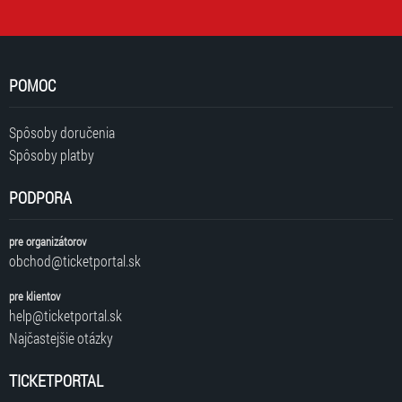
POMOC
Spôsoby doručenia
Spôsoby platby
PODPORA
pre organizátorov
obchod@ticketportal.sk
pre klientov
help@ticketportal.sk
Najčastejšie otázky
TICKETPORTAL