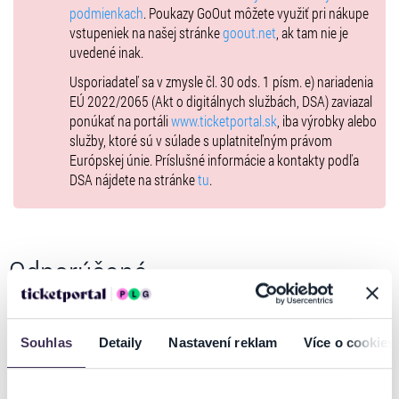
podmienkach
. Poukazy GoOut môžete využiť pri nákupe
vstupeniek na našej stránke
goout.net
, ak tam nie je
uvedené inak.
Usporiadateľ sa v zmysle čl. 30 ods. 1 písm. e) nariadenia
EÚ 2022/2065 (Akt o digitálnych službách, DSA) zaviazal
ponúkať na portáli
www.ticketportal.sk
, iba výrobky alebo
služby, ktoré sú v súlade s uplatniteľným právom
Európskej únie. Príslušné informácie a kontakty podľa
DSA nájdete na stránke
tu
.
Odporúčané
Souhlas
Detaily
Nastavení reklam
Více o cookies