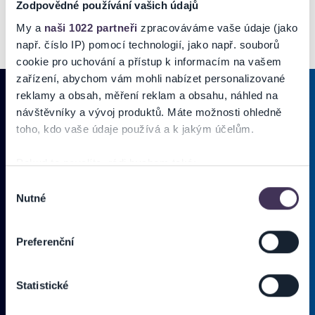
Zodpovědné používání vašich údajů
My a
naši 1022 partneři
zpracováváme vaše údaje (jako
např. číslo IP) pomocí technologií, jako např. souborů
cookie pro uchování a přístup k informacím na vašem
zařízení, abychom vám mohli nabízet personalizované
reklamy a obsah, měření reklam a obsahu, náhled na
návštěvníky a vývoj produktů. Máte možnosti ohledně
toho, kdo vaše údaje používá a k jakým účelům.
PRIHLÁSIŤ SA K
ODBERU NOVINIEK
Pridajte sa do zoznamu odberateľov a doručte si najnovšie špeciálne
Pokud to povolíte, rádi bychom také:
ponuky priamo do doručenej pošty.
Shromažďovali informace o vaší geografické poloze,
Výběr
Nutné
které mohou být přesné na několik metrů
souhlasu
Identifikovali vaše zařízení pomocí aktivního
Vložte svoj email
skenování pro konkrétní charakteristiky (otisk prstu)
Preferenční
Zjistěte více o tom, jak zpracováváme vaše osobní
Zadajte svoju e-mailovú adresu, na ktorú vám budeme zasielať novinky.
údaje, a nastavte si předvolby v
části s podrobnostmi
.
Ten
Používateľ súhlasí s
OBCHODNÝMI PODMIENKAMI predajnej siete
Statistické
Svůj souhlas můžete kdykoliv změnit nebo odvolat v
Ticketportal.
(* povinné)
části Prohlášení o souborech cookie.