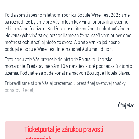
Po ďalšom úspešnom letnom ročníku Bobule Wine Fest 2025 sme
sa rozhodli že by sme pre Vás milovníkov vína, pripravili aj jesennú
edíciu nášho festivalu. Keďže v lete máte možnosť ochutnať vína zo
Slovenských vinárstiev, rozhodli sme sa že na jeseň Vám prinesieme
možnosť ochutnať aj niečo zo sveta. A preto vzniká jedinečné
podujatie Bobule Wine Fest International Autumn Edition.
Toto podujatie Vás prenesie do histórie Rakúsko-Uhorskej
monarchie. Predstavíme vám 10 vinárstiev ktoré pochádzajú z tohto
územia. Podujatie sa bude konať na nádvorí Boutique Hotela Slávia.
Pripravili sme si pre Vás aj prezentáciu prestížnej svetovej značky
pohárov Riedel,
Gurmán zónu ktorú pre Vás bude pripravovať Boutique Hotela Slávia,
Čítaj viac
a taktiež hudobný program.
Cena Vstupenky 35€
Ticketportal je zárukou pravosti
V cene vstupenky je zahrnuté: