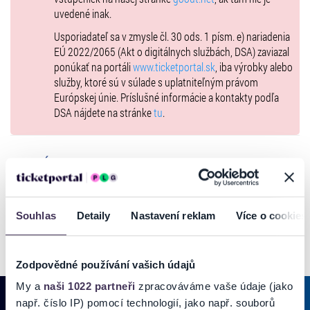
uvedené inak.
Usporiadateľ sa v zmysle čl. 30 ods. 1 písm. e) nariadenia
EÚ 2022/2065 (Akt o digitálnych službách, DSA) zaviazal
ponúkať na portáli
www.ticketportal.sk
, iba výrobky alebo
služby, ktoré sú v súlade s uplatniteľným právom
Európskej únie. Príslušné informácie a kontakty podľa
DSA nájdete na stránke
tu
.
GALÉRIA
Souhlas
Detaily
Nastavení reklam
Více o cookies
Zodpovědné používání vašich údajů
My a
naši 1022 partneři
zpracováváme vaše údaje (jako
např. číslo IP) pomocí technologií, jako např. souborů