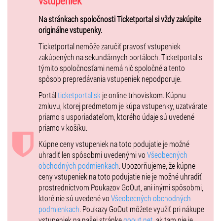
vstupeniek
- Neobmedzená degustácia vzoriek do vypredania zásob!
Na stránkach spoločnosti Ticketportal si vždy zakúpite
originálne vstupenky.
- Degustačný pohár Bobule Wine Fest
Ticketportal nemôže zaručiť pravosť vstupeniek
- 2x 5€ kupón na nákup vína na podujatí
zakúpených na sekundárnych portáloch. Ticketportal s
- Vstup na prezentáciu The Riedel Wine Glass (17:00)
týmito spoločnosťami nemá nič spoločné a tento
spôsob prepredávania vstupeniek nepodporuje.
Portál
ticketportal.sk
je online trhoviskom. Kúpnu
Vstupenky dostupné v sieti Ticketprotal.sk
zmluvu, ktorej predmetom je kúpa vstupenky, uzatvárate
priamo s usporiadateľom, ktorého údaje sú uvedené
priamo v košíku.
Obmedzená kapacita vstupeniek 200KS !
Kúpne ceny vstupeniek na toto podujatie je možné
uhradiť len spôsobmi uvedenými vo
Všeobecných
obchodných podmienkach
. Upozorňujeme, že kúpne
ceny vstupeniek na toto podujatie nie je možné uhradiť
prostredníctvom Poukazov GoOut, ani inými spôsobmi,
ktoré nie sú uvedené vo
Všeobecných obchodných
podmienkach
. Poukazy GoOut môžete využiť pri nákupe
vstupeniek na našej stránke
goout.net
, ak tam nie je