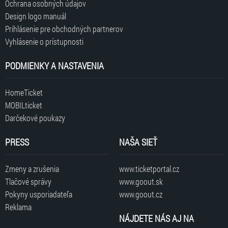
Ochrana osobných údajov
Design logo manuál
Prihlásenie pre obchodných partnerov
Vyhlásenie o prístupnosti
PODMIENKY A NASTAVENIA
HomeTicket
MOBILticket
Darčekové poukazy
PRESS
NAŠA SIEŤ
Zmeny a zrušenia
www.ticketportal.cz
Tlačové správy
www.goout.sk
Pokyny usporiadateľa
www.goout.cz
Reklama
NÁJDETE NÁS AJ NA