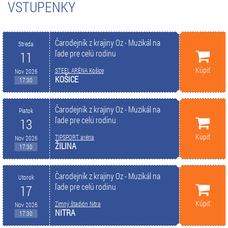
VSTUPENKY
Čarodejník z krajiny Oz - Muzikál na
Streda
ľade pre celú rodinu
11
Kúpiť
STEEL ARÉNA Košice
Nov 2026
KOŠICE
17:30
Čarodejník z krajiny Oz - Muzikál na
Piatok
ľade pre celú rodinu
13
Kúpiť
TIPSPORT aréna
Nov 2026
ŽILINA
17:30
Čarodejník z krajiny Oz - Muzikál na
Utorok
ľade pre celú rodinu
17
Kúpiť
Zimný štadión Nitra
Nov 2026
NITRA
17:30