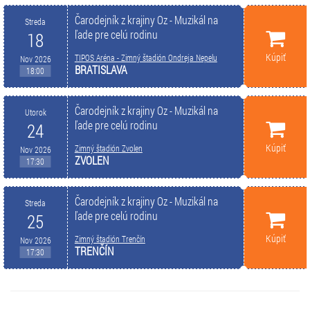
Čarodejník z krajiny Oz - Muzikál na
Streda
ľade pre celú rodinu
18
Kúpiť
TIPOS Aréna - Zimný štadión Ondreja Nepelu
Nov 2026
BRATISLAVA
18:00
Čarodejník z krajiny Oz - Muzikál na
Utorok
ľade pre celú rodinu
24
Kúpiť
Zimný štadión Zvolen
Nov 2026
ZVOLEN
17:30
Čarodejník z krajiny Oz - Muzikál na
Streda
ľade pre celú rodinu
25
Kúpiť
Zimný štadión Trenčín
Nov 2026
TRENČÍN
17:30