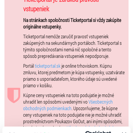
ktorí predvedú adrenalínové akrobatické čísla vysoko nad ľadom.
vstupeniek
Čakajú vás strhujúce choreografie, náročné zdvihy, rýchle piruety,
efektné skoky, ikonické „špirály smrti“ aj dokonale zladené duety. To
Na stránkach spoločnosti Ticketportal si vždy zakúpite
všetko dopĺňajú originálne piesne, pôsobivá scénografia, oslnivé
originálne vstupenky.
kostýmy a moderné svetelné efekty, ktoré vás doslova vtiahnu do
Ticketportal nemôže zaručiť pravosť vstupeniek
deja.
zakúpených na sekundárnych portáloch. Ticketportal s
Toto nie je len predstavenie – je to zážitok, na ktorý budete ešte dlho
týmito spoločnosťami nemá nič spoločné a tento
spomínať.
spôsob prepredávania vstupeniek nepodporuje.
„Čarodejník z krajiny Oz“ je ideálnou voľbou pre rodiny, deti aj
Portál
ticketportal.sk
je online trhoviskom. Kúpnu
všetkých milovníkov veľkolepej zábavy.
zmluvu, ktorej predmetom je kúpa vstupenky, uzatvárate
priamo s usporiadateľom, ktorého údaje sú uvedené
Všetky dialógy a piesne sú v slovenskom jazyku.
priamo v košíku.
Dĺžka predstavenia je 2 hodiny vrátane 20-minútovej prestávky.
Kúpne ceny vstupeniek na toto podujatie je možné
uhradiť len spôsobmi uvedenými vo
Všeobecných
Vstupenky na podujatie je možné zakúpiť len formou Hometicket!
obchodných podmienkach
. Upozorňujeme, že kúpne
ceny vstupeniek na toto podujatie nie je možné uhradiť
prostredníctvom Poukazov GoOut, ani inými spôsobmi,
ktoré nie sú uvedené vo
Všeobecných obchodných