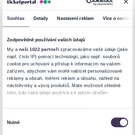
podmienkach
. Poukazy GoOut môžete využiť pri nákupe
vstupeniek na našej stránke
goout.net
, ak tam nie je
uvedené inak.
Souhlas
Detaily
Nastavení reklam
Více o cookies
Usporiadateľ sa v zmysle čl. 30 ods. 1 písm. e) nariadenia
EÚ 2022/2065 (Akt o digitálnych službách, DSA) zaviazal
ponúkať na portáli
www.ticketportal.sk
, iba výrobky alebo
Zodpovědné používání vašich údajů
služby, ktoré sú v súlade s uplatniteľným právom
My a
naši 1022 partneři
zpracováváme vaše údaje (jako
Európskej únie. Príslušné informácie a kontakty podľa
např. číslo IP) pomocí technologií, jako např. souborů
DSA nájdete na stránke
tu
.
cookie pro uchování a přístup k informacím na vašem
zařízení, abychom vám mohli nabízet personalizované
reklamy a obsah, měření reklam a obsahu, náhled na
GALÉRIA
návštěvníky a vývoj produktů. Máte možnosti ohledně
toho, kdo vaše údaje používá a k jakým účelům.
Pokud to povolíte, rádi bychom také:
Shromažďovali informace o vaší geografické poloze,
Výběr
Nutné
které mohou být přesné na několik metrů
souhlasu
NA MAPE
Identifikovali vaše zařízení pomocí aktivního