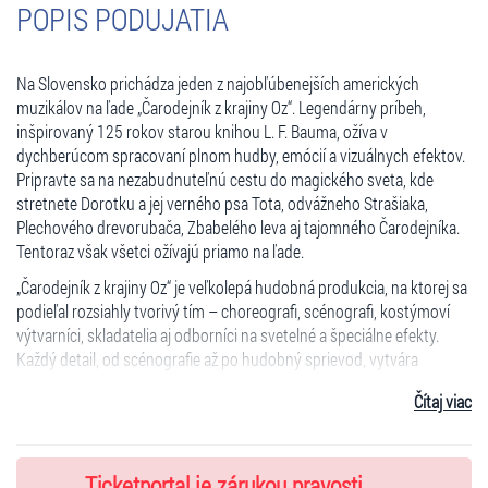
POPIS PODUJATIA
Na Slovensko prichádza jeden z najobľúbenejších amerických
muzikálov na ľade „Čarodejník z krajiny Oz“. Legendárny príbeh,
inšpirovaný 125 rokov starou knihou L. F. Bauma, ožíva v
dychberúcom spracovaní plnom hudby, emócií a vizuálnych efektov.
Pripravte sa na nezabudnuteľnú cestu do magického sveta, kde
stretnete Dorotku a jej verného psa Tota, odvážneho Strašiaka,
Plechového drevorubača, Zbabelého leva aj tajomného Čarodejníka.
Tentoraz však všetci ožívajú priamo na ľade.
„Čarodejník z krajiny Oz“ je veľkolepá hudobná produkcia, na ktorej sa
podieľal rozsiahly tvorivý tím – choreografi, scénografi, kostýmoví
výtvarníci, skladatelia aj odborníci na svetelné a špeciálne efekty.
Každý detail, od scénografie až po hudobný sprievod, vytvára
magickú atmosféru, ktorá očarí deti aj dospelých.
Čítaj viac
V muzikáli účinkuje 25 krasokorčuliarov svetovej úrovne –
účastníkov majstrovstiev sveta a Európy, víťazov a finalistov
medzinárodných súťaží. Spolu s nimi vystúpia aj vzdušní gymnasti,
Ticketportal je zárukou pravosti