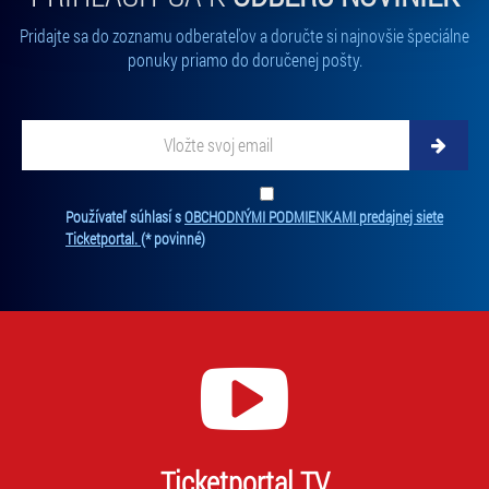
volbu můžete kdykoliv změnit v zápatí stránky v záložce
Pridajte sa do zoznamu odberateľov a doručte si najnovšie špeciálne
„Cookies a jejich nastavení“.
ponuky priamo do doručenej pošty.
Vložte svoj email
Zadajte svoju e-mailovú adresu, na ktorú vám budeme zasielať novinky.
Ten
Používateľ súhlasí s
OBCHODNÝMI PODMIENKAMI predajnej siete
Ticketportal.
(* povinné)
Ticketportal TV