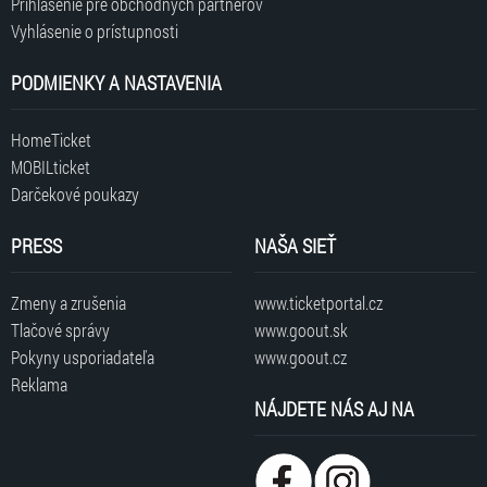
Prihlásenie pre obchodných partnerov
Vyhlásenie o prístupnosti
PODMIENKY A NASTAVENIA
HomeTicket
MOBILticket
Darčekové poukazy
PRESS
NAŠA SIEŤ
Zmeny a zrušenia
www.ticketportal.cz
Tlačové správy
www.goout.sk
Pokyny usporiadateľa
www.goout.cz
Reklama
NÁJDETE NÁS AJ NA