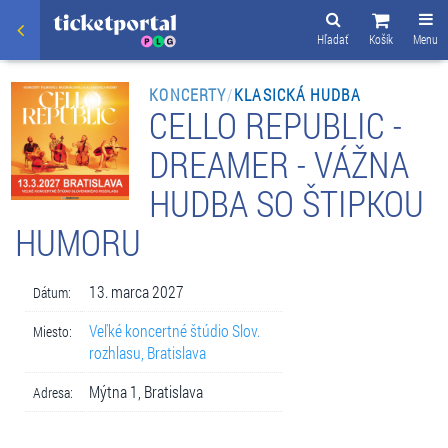
Hľadať
Košík
Menu
KONCERTY
/
KLASICKÁ HUDBA
CELLO REPUBLIC -
DREAMER - VÁŽNA
HUDBA SO ŠTIPKOU
HUMORU
13. marca 2027
Dátum:
Veľké koncertné štúdio Slov.
Miesto:
rozhlasu, Bratislava
Mýtna 1, Bratislava
Adresa: