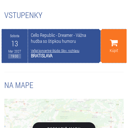
VSTUPENKY
Cello Republic - Dreamer - Vážna
Sobota
hudba so štipkou humoru
13
Kúpiť
Veľké koncertné štúdio Slov. rozhlasu
Mar 2027
BRATISLAVA
19:00
NA MAPE