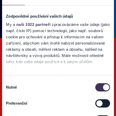
Zadajte svoju e-mailovú adresu, na ktorú vám budeme zasielať novinky.
Ten
Používateľ súhlasí s
OBCHODNÝMI PODMIENKAMI predajnej siete
Zodpovědné používání vašich údajů
Ticketportal.
(* povinné)
My a
naši 1022 partneři
zpracováváme vaše údaje (jako
např. číslo IP) pomocí technologií, jako např. souborů
cookie pro uchování a přístup k informacím na vašem
zařízení, abychom vám mohli nabízet personalizované
reklamy a obsah, měření reklam a obsahu, náhled na
návštěvníky a vývoj produktů. Máte možnosti ohledně
toho, kdo vaše údaje používá a k jakým účelům.
Pokud to povolíte, rádi bychom také:
Ticketportal TV
Shromažďovali informace o vaší geografické poloze,
Výběr
Nutné
Sledujte náš Youtube kanál o podujatiach a športe.
které mohou být přesné na několik metrů
souhlasu
Identifikovali vaše zařízení pomocí aktivního
skenování pro konkrétní charakteristiky (otisk prstu)
Preferenční
Zjistěte více o tom, jak zpracováváme vaše osobní
údaje, a nastavte si předvolby v
části s podrobnostmi
.