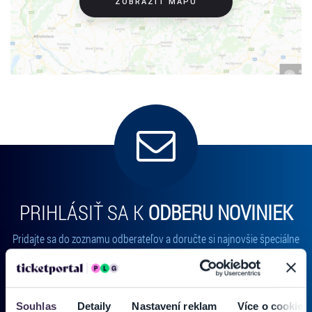
ZOBRAZIŤ MAPU
PRIHLÁSIŤ SA K
ODBERU NOVINIEK
Pridajte sa do zoznamu odberateľov a doručte si najnovšie špeciálne
ponuky priamo do doručenej pošty.
Vložte svoj email
Souhlas
Detaily
Nastavení reklam
Více o cookies