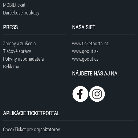
MOBILticket
Darčekové poukazy
PRESS
NAŠA SIEŤ
Zmeny a zrušenia
www.ticketportal.cz
Tlačové správy
www.goout.sk
Pokyny usporiadateľa
www.goout.cz
Reklama
NÁJDETE NÁS AJ NA
APLIKÁCIE TICKETPORTAL
CheckTicket pre organizátorov