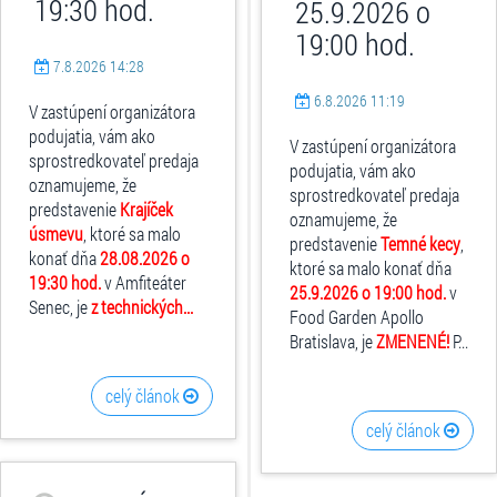
19:30 hod.
25.9.2026 o
19:00 hod.
7.8.2026 14:28
6.8.2026 11:19
V zastúpení organizátora
podujatia, vám ako
V zastúpení organizátora
sprostredkovateľ predaja
podujatia, vám ako
oznamujeme, že
sprostredkovateľ predaja
predstavenie
Krajíček
oznamujeme, že
úsmevu
, ktoré sa malo
predstavenie
Temné kecy
,
konať dňa
28.08.2026 o
ktoré sa malo konať dňa
19:30 hod.
v Amfiteáter
25.9.2026 o 19:00 hod.
v
Senec, je
z technických...
Food Garden Apollo
Bratislava, je
ZMENENÉ!
P...
celý článok
celý článok