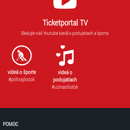
nie
novinky.
je
Vaša
mo
adresa
Ticketportal TV
vás
nebude
prih
zdieľaná
Sledujte náš Youtube kanál o podujatiach a športe.
na
s
odb
tretími
stranami.
videá o športe
videá o
#prihrajlistok
podujatiach
#uzmaslistok
POMOC