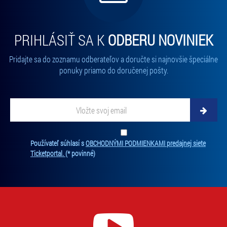
PRIHLÁSIŤ SA K
ODBERU NOVINIEK
Pridajte sa do zoznamu odberateľov a doručte si najnovšie špeciálne
ponuky priamo do doručenej pošty.
Vložte
svoj
email
Zadajte
svoju
Ten
Používateľ súhlasí s
OBCHODNÝMI PODMIENKAMI predajnej siete
e-
súh
Ticketportal.
(* povinné)
mailovú
je
adresu,
pov
na
na
ktorú
odb
new
vám
Bez
budeme
súh
zasielať