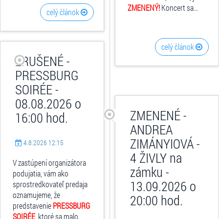
ZMENENÝ!
Koncert sa...
celý článok
celý článok
ZRUŠENÉ -
PRESSBURG
SOIRÉE -
08.08.2026 o
ZMENENÉ -
16:00 hod.
ANDREA
ZIMÁNYIOVÁ -
4.8.2026 12:15
4 ŽIVLY na
V zastúpení organizátora
zámku -
podujatia, vám ako
13.09.2026 o
sprostredkovateľ predaja
oznamujeme, že
20:00 hod.
predstavenie
PRESSBURG
SOIRÉE
, ktoré sa malo