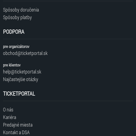
Spôsoby doručenia
Spôsoby platby
PODPORA
pre organizátorov
obchod@ticketportal.sk
pre klientov
help@ticketportal.sk
Najčastejšie otázky
TICKETPORTAL
O nás
Kariéra
Predajné miesta
Kontakt a DSA