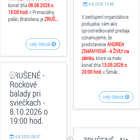
4.8.2026 10:40
konať dňa
08.08.2026 o
16:00 hod.
v Primaciálny
V zastúpení organizátora
palác, Bratislava, je
ZRUŠ...
podujatia, vám ako
sprostredkovateľ predaja
oznamujeme, že
celý článok
predstavenie
ANDREA
ZIMÁNYIOVÁ - 4 ŽIVLY na
zámku
, ktoré sa malo
konať dňa
13.09.2026 o
20:00 hod.
v Šimák...
ZRUŠENÉ -
Rockové
balady pri
celý článok
sviečkach -
8.10.2026 o
19:00 hod.
4.8.2026 08:57