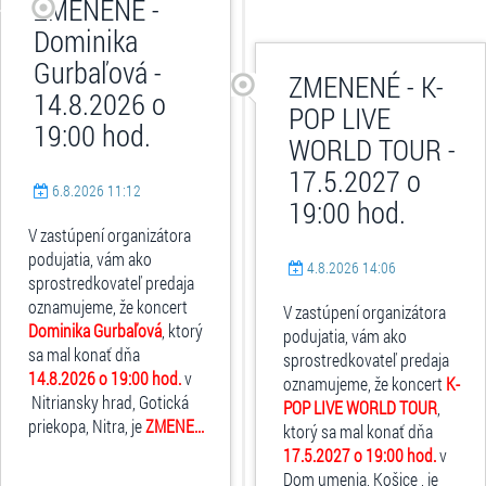
ZMENENÉ -
Dominika
Gurbaľová -
ZMENENÉ - K-
14.8.2026 o
POP LIVE
19:00 hod.
WORLD TOUR -
17.5.2027 o
6.8.2026 11:12
19:00 hod.
V zastúpení organizátora
podujatia, vám ako
4.8.2026 14:06
sprostredkovateľ predaja
oznamujeme, že koncert
V zastúpení organizátora
Dominika Gurbaľová
, ktorý
podujatia, vám ako
sa mal konať dňa
sprostredkovateľ predaja
14.8.2026 o 19:00 hod.
v
oznamujeme, že koncert
K-
Nitriansky hrad, Gotická
POP LIVE WORLD TOUR
,
priekopa, Nitra, je
ZMENE...
ktorý sa mal konať dňa
17.5.2027 o 19:00 hod.
v
Dom umenia, Košice , je