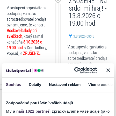
ZRUŠENÉ - Na
srdci mi hraj! -
V zastúpení organizátora
podujatia, vám ako
13.8.2026 o
sprostredkovateľ predaja
19:00 hod.
oznamujeme, že koncert
Rockové balady pri
sviečkach
, ktorý sa mal
3.8.2026 09:45
konať dňa
8.10.2026 o
V zastúpení organizátora
19:00 hod.
v Dom kultúry,
podujatia, vám ako
Poprad, je
ZRUŠENÝ...
sprostredkovateľ predaja
oznamujeme, že
predstavenie
Na srdci mi
celý článok
hraj!
, ktoré sa malo konať
dňa
13.8.2026 o 19:00
Souhlas
Detaily
Nastavení reklam
Více o cookies
hod.
v Amfiteáter Trnava, je
ZRUŠENÉ...
ZRUŠENÉ -
Zodpovědné používání vašich údajů
Orchester
My a
naši 1022 partneři
zpracováváme vaše údaje (jako
Karola
celý článok