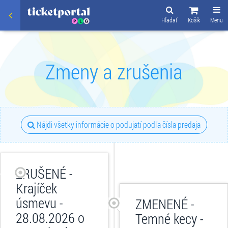
Hľadať
Košík
Menu
Zmeny a zrušenia
Nájdi všetky informácie o podujatí podľa čísla predaja
ZRUŠENÉ -
Krajíček
úsmevu -
ZMENENÉ -
28.08.2026 o
Temné kecy -