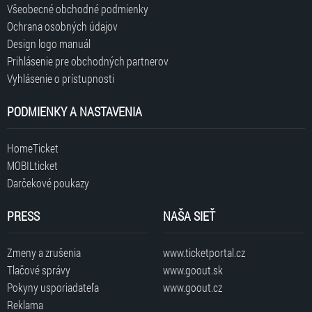
Všeobecné obchodné podmienky
Ochrana osobných údajov
Design logo manuál
Prihlásenie pre obchodných partnerov
Vyhlásenie o prístupnosti
PODMIENKY A NASTAVENIA
HomeTicket
MOBILticket
Darčekové poukazy
PRESS
NAŠA SIEŤ
Zmeny a zrušenia
www.ticketportal.cz
Tlačové správy
www.goout.sk
Pokyny usporiadateľa
www.goout.cz
Reklama