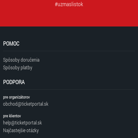
#uzmaslistok
POMOC
Spôsoby doručenia
Spôsoby platby
PODPORA
pre organizátorov
obchod@ticketportal.sk
pre klientov
help@ticketportal.sk
Najčastejšie otázky