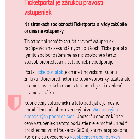
súvislostí s ľudskými príbehmi a anekdotami z všedného života. ich
Ticketportal je zárukou pravosti
koncerty sú preto zároveň prístupné ako širokej verejnosti tak aj
vstupeniek
zapálenému poslucháčovi/špecialistovi vážnej hudby.
Na stránkach spoločnosti Ticketportal si vždy zakúpite
pokračujú vo svojej umeleckej vízii ďalej - robiť hudbu na najvyššej
originálne vstupenky.
úrovni, v originálne prepracovaných aranžmánoch a s riadnou
dávkou humoru.
Ticketportal nemôže zaručiť pravosť vstupeniek
zakúpených na sekundárnych portáloch. Ticketportal s
Zostava: Petr Špaček / Jan Zemen / Matěj Štěpánek / Ivan Vokáč
týmito spoločnosťami nemá nič spoločné a tento
spôsob prepredávania vstupeniek nepodporuje.
Portál
ticketportal.sk
je online trhoviskom. Kúpnu
zmluvu, ktorej predmetom je kúpa vstupenky, uzatvárate
priamo s usporiadateľom, ktorého údaje sú uvedené
priamo v košíku.
Kúpne ceny vstupeniek na toto podujatie je možné
uhradiť len spôsobmi uvedenými vo
Všeobecných
obchodných podmienkach
. Upozorňujeme, že kúpne
ceny vstupeniek na toto podujatie nie je možné uhradiť
prostredníctvom Poukazov GoOut, ani inými spôsobmi,
ktoré nie sú uvedené vo
Všeobecných obchodných