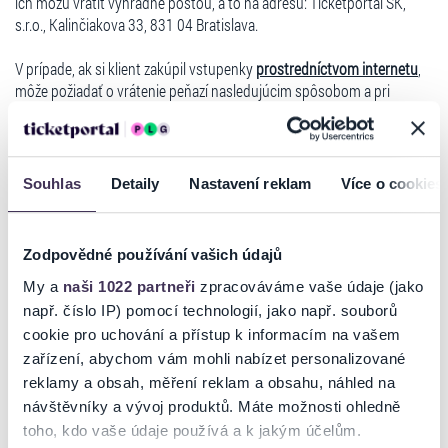
ich môžu vrátiť výhradne poštou, a to na adresu: Ticketportal SK,
s.r.o., Kalinčiakova 33, 831 04 Bratislava.
V prípade, ak si klient zakúpil vstupenky
prostredníctvom internetu
,
môže požiadať o vrátenie peňazí nasledujúcim spôsobom a pri
splnení nasledujúcich podmienok:
Spoločné podmienky pre žiadosti o refundáciu:
O najrýchlejšie
vrátenie vstupeniek je možné požiadať prostredníctvom
Souhlas
Detaily
Nastavení reklam
Více o cookies
registrovaného konta na stránke
www.ticketportal.sk
, v ktorom je
potrebné v sekcii ``Môj účet`` - ``Moje objednávky`` vybrať vstupenky
na refundáciu a vyplniť všetky požadované údaje.
Zodpovědné používání vašich údajů
V prípade, ak si klient zakúpil vstupenky bez registrácie, odporúčame,
My a
naši 1022 partneři
zpracováváme vaše údaje (jako
aby si na stránke www.ticketportal.sk dokončil registráciu, nakoľko
pri zakúpení vstupeniek mu bola registrácia vytvorená a je potrebné
např. číslo IP) pomocí technologií, jako např. souborů
konto aktivovať mailom, ktorý klient pri nákupe zadával. Pokiaľ boli
cookie pro uchování a přístup k informacím na vašem
vstupenky zaslané kuriérom je nutné ich doručiť na adresu
zařízení, abychom vám mohli nabízet personalizované
Ticketportal SK s.r.o., Kalinčiakova 33, 831 04 Bratislava.
reklamy a obsah, měření reklam a obsahu, náhled na
návštěvníky a vývoj produktů. Máte možnosti ohledně
Osobitné podmienky pre žiadosti o refundáciu podľa spôsobu
toho, kdo vaše údaje používá a k jakým účelům.
úhrady vstupného: