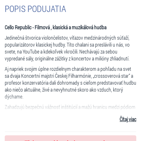
POPIS PODUJATIA
Cello Republic - Filmová , klasická a muzikálová hudba
Jedinečná štvorica violončelistov, víťazov medzinárodných súťaží,
popularizátorov klasickej hudby. Títo chalani sa preslávili u nás, vo
svete, na YouTube a kdekoľvek vkročili. Nechávajú za sebou
vypredané sály, originálne zážitky z koncertov a milióny zhliadnutí.
Aj napriek svojim úplne rozdielnym charakterom a pohľadu na svet
sa dvaja Koncertní majstri Českej Filharmónie, „crossoverová star“ a
profesor konzervatória dali dohromady s cieľom predstavovať hudbu
ako niečo aktuálne, živé a nevyhnutné skoro ako vzduch, ktorý
dýchame.
Zahadzujú bezpečnú vážnosť inštitúcií a mažú hranicu medzi pódiom
a divákom. Prichádzajú s konceptom koncertu s podtitulom „no
Čítaj viac
limits“, kde vymazávajú doterajšie hranice technických možností
violončela, doplneným o „stand up comedy show“, kde na jednu
stranu hudbu vysvetľujú, glosujú, na druhú stranu ju dávajú do