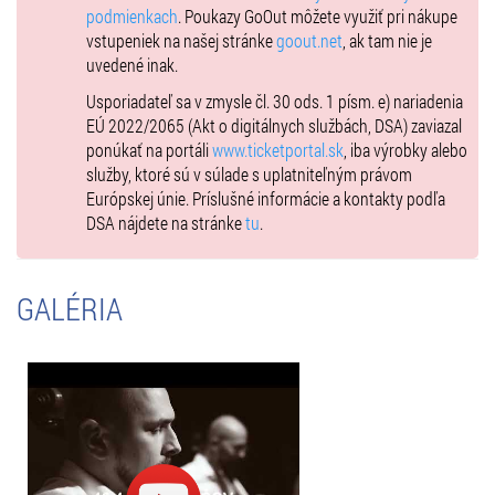
podmienkach
. Poukazy GoOut môžete využiť pri nákupe
vstupeniek na našej stránke
goout.net
, ak tam nie je
uvedené inak.
Usporiadateľ sa v zmysle čl. 30 ods. 1 písm. e) nariadenia
EÚ 2022/2065 (Akt o digitálnych službách, DSA) zaviazal
ponúkať na portáli
www.ticketportal.sk
, iba výrobky alebo
služby, ktoré sú v súlade s uplatniteľným právom
Európskej únie. Príslušné informácie a kontakty podľa
DSA nájdete na stránke
tu
.
GALÉRIA