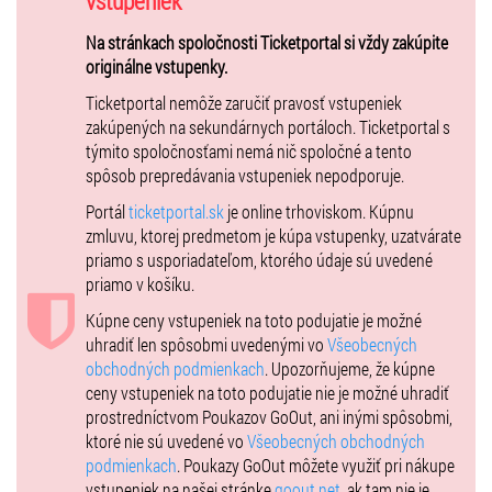
vstupeniek
nebi / Kde jsi / Deset prstů pro život / a mnohé ďalšie ....
Na stránkach spoločnosti Ticketportal si vždy zakúpite
originálne vstupenky.
EXTERIÉR / OPEN AIR - zámocké nádvorie
Ticketportal nemôže zaručiť pravosť vstupeniek
zakúpených na sekundárnych portáloch. Ticketportal s
Koncert sa uskutoční na historickom nádvorí zámku z 13.storočia v
týmito spoločnosťami nemá nič spoločné a tento
Pezinku a naše zámocké brány na koncert sa otvárajú 18:30hod.
spôsob prepredávania vstupeniek nepodporuje.
Začiatok: 20:00 hod.
Miesto: Nádvorie pod holým nebom, Šimák Zámok Pezinok
Portál
ticketportal.sk
je online trhoviskom. Kúpnu
Info: +421 33 79 89 000 /
hotel@zamokpezinok.sk
zmluvu, ktorej predmetom je kúpa vstupenky, uzatvárate
www.zamokpezinok.sk
priamo s usporiadateľom, ktorého údaje sú uvedené
priamo v košíku.
VIP stôl
- je možné si zakúpiť iba celý stôl pre 4 osoby. VIP vstupenka
zahŕňa: obsluha počas večera, víno, nealko, kanapky, dezerty, ovocie.
Kúpne ceny vstupeniek na toto podujatie je možné
uhradiť len spôsobmi uvedenými vo
Všeobecných
INFORMÁCIE PRE NÁVŠTEVNÍKOV
obchodných podmienkach
. Upozorňujeme, že kúpne
Po odohratí 30minút predstavenia sa vstupné nevracia.
ceny vstupeniek na toto podujatie nie je možné uhradiť
Deti od 10 rokov – cena vstupenky je bez nároku na zľavu.
prostredníctvom Poukazov GoOut, ani inými spôsobmi,
ktoré nie sú uvedené vo
Všeobecných obchodných
ODPORÚČAME
podmienkach
. Poukazy GoOut môžete využiť pri nákupe
– včasný príchod
vstupeniek na našej stránke
goout.net
, ak tam nie je
– teplé oblečenie (aj keď cez deň môže byť teplo, v noci sa ochladí)