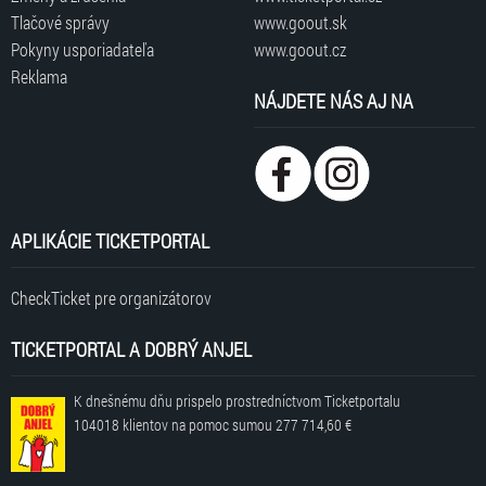
Tlačové správy
www.goout.sk
Pokyny usporiadateľa
www.goout.cz
Reklama
NÁJDETE NÁS AJ NA
APLIKÁCIE TICKETPORTAL
CheckTicket pre organizátorov
TICKETPORTAL A DOBRÝ ANJEL
K dnešnému dňu prispelo prostredníctvom Ticketportalu
104018 klientov
na pomoc sumou
277 714,60 €