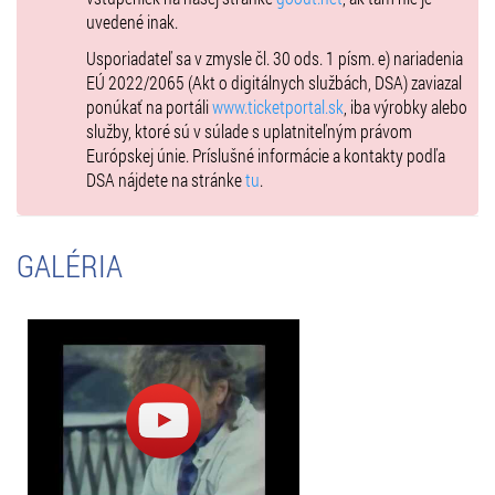
uvedené inak.
– v prípade nepriaznivého počasia pršiplášť / nepremokavú bundu
(dáždniky nie sú z hľadiska bezpečnosti povolené)
Usporiadateľ sa v zmysle čl. 30 ods. 1 písm. e) nariadenia
EÚ 2022/2065 (Akt o digitálnych službách, DSA) zaviazal
V mieste konania na vás čakajú predajné stánky s občerstvením,
ponúkať na portáli
www.ticketportal.sk
, iba výrobky alebo
nápojmi a kvalitným zámockým vínom ako aj zámocká reštaurácia s
služby, ktoré sú v súlade s uplatniteľným právom
kvalitnou regionálnou kuchyňou a príjemným posedením na
Európskej únie. Príslušné informácie a kontakty podľa
zámockej terase.
DSA nájdete na stránke
tu
.
Pravidlá usporiadateľa v prípade nepriaznivého počasia
Podujatie môže začať a aj prebiehať za nepriaznivého počasia (napr. v
daždi), a to v prípade, že je to akceptované interpretom a
GALÉRIA
organizačným tímom. Podujatie môže byť prerušené (aj opakovane) a
potom opäť pokračovať, podujatie sa neruší vopred a v prípade, že v
čase začiatku podujatie prší, usporiadateľ si vyhradzuje právo
začiatok podujatia posunúť. Ak je predstavenie zrušené po viac ako
30 odohraných minútach nárok na vrátenie peňazí nevzniká. V
prípade nepriaznivého počasia odporúčame pršiplášť,
teplejšie/nepremokavé oblečenie a obuv. Počas predstavenia nie je
možné používať dáždniky, pretože obmedzujú viditeľnosť.
DALIBOR JANDA 40 rokov na profi scéne!