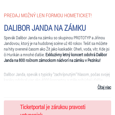
PREDAJ MOŽNÝ LEN FORMOU HOMETICKET!
DALIBOR JANDA NA ZÁMKU
Spevák Dalibor Janda na zámku so skupinou PROTOTYP a Jiřinou
Jandovou, ktorý je na hudobnej scéne už 40 rokov. Tešiť sa môžete
na hity overené časom ako Žít jako kaskadér. Oheň, voda, vítr, Kde jsi
či Hurikán a mnohé ďalšie.
Exkluzívny letný koncert odohrá Dalibor
Janda na 800 ročnom zámockom nádvorí na zámku v Pezinku!
Dalibor Janda, spevák s typicky "zachrípnutým" hlasom, počas svojej
kariéry odohral viac ako 4000 koncertov a stále pribúdajú ďalšie.
V bezmála dvojhodinovej show českej hudobnej legendy za
Čítaj viac
sprievodu pôvodnej kapely Prototyp si môžete užiť tie najväčšie hity.
Oheň, voda, vítr / Všechno na Mars / Žít jako kaskadér / Modré nad
hlavou / Padá hvězda / Snad jsem si jí měl všímat víc / Jahodový
Ticketportal je zárukou pravosti
koktejl / 52 zamilovaných / Stoletý stařec / Vchází bez vyzvání /
Krabička sirek / Vejdi / Hráli jsme kličkovanou / Mini / Dům v sedmém