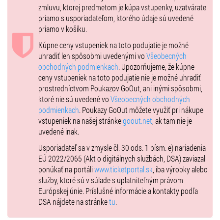
zamknutá. Ďakujeme za pochopenie - Labyrint team
zmluvu, ktorej predmetom je kúpa vstupenky, uzatvárate
priamo s usporiadateľom, ktorého údaje sú uvedené
priamo v košíku.
Kúpne ceny vstupeniek na toto podujatie je možné
uhradiť len spôsobmi uvedenými vo
Všeobecných
obchodných podmienkach
. Upozorňujeme, že kúpne
ceny vstupeniek na toto podujatie nie je možné uhradiť
prostredníctvom Poukazov GoOut, ani inými spôsobmi,
ktoré nie sú uvedené vo
Všeobecných obchodných
podmienkach
. Poukazy GoOut môžete využiť pri nákupe
vstupeniek na našej stránke
goout.net
, ak tam nie je
uvedené inak.
Usporiadateľ sa v zmysle čl. 30 ods. 1 písm. e) nariadenia
EÚ 2022/2065 (Akt o digitálnych službách, DSA) zaviazal
ponúkať na portáli
www.ticketportal.sk
, iba výrobky alebo
služby, ktoré sú v súlade s uplatniteľným právom
Európskej únie. Príslušné informácie a kontakty podľa
DSA nájdete na stránke
tu
.