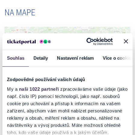
NA MAPE
Souhlas
Detaily
Nastavení reklam
Více o cookies
ZOBRAZIŤ MAPU
Zodpovědné používání vašich údajů
My a
naši 1022 partneři
zpracováváme vaše údaje (jako
např. číslo IP) pomocí technologií, jako např. souborů
cookie pro uchování a přístup k informacím na vašem
Odporúčané
zařízení, abychom vám mohli nabízet personalizované
reklamy a obsah, měření reklam a obsahu, náhled na
návštěvníky a vývoj produktů. Máte možnosti ohledně
toho, kdo vaše údaje používá a k jakým účelům.