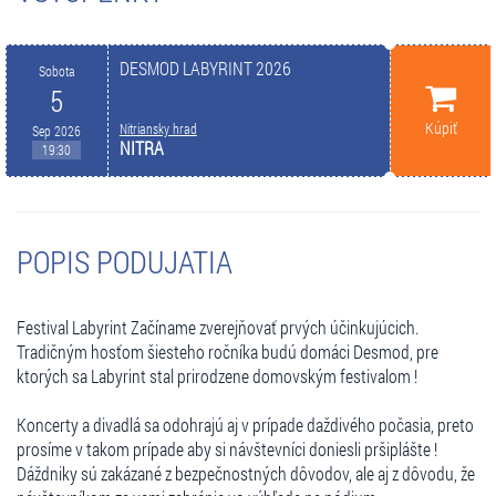
DESMOD LABYRINT 2026
Sobota
5
Kúpiť
Nitriansky hrad
Sep 2026
NITRA
19:30
POPIS PODUJATIA
Festival Labyrint Začíname zverejňovať prvých účinkujúcich.
Tradičným hosťom šiesteho ročníka budú domáci Desmod, pre
ktorých sa Labyrint stal prirodzene domovským festivalom !
Koncerty a divadlá sa odohrajú aj v prípade daždivého počasia, preto
prosíme v takom prípade aby si návštevníci doniesli pršiplášte !
Dáždniky sú zakázané z bezpečnostných dôvodov, ale aj z dôvodu, že