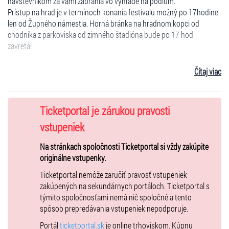
návštevníkom za vami zabránia vo výhľade na pódium.
Prístup na hrad je v termínoch konania festivalu možný po 17hodine
len od Župného námestia. Horná bránka na hradnom kopci od
chodníka z parkoviska od zimného štadióna bude po 17 hod
zavretá!
Ďakujeme za pochopenie - Labyrint team
Čítaj viac
IMOBILNÝ & DOPROVOD
Ticketportal je zárukou pravosti
Vstupenky pre
imobilných návštevníkovj
e možné zakúpiť cez e-
mailovú adresu
help@ticketportal.sk
. Držiteľ vstupenky
imobilný
s
a
vstupeniek
musí pred vstupom na podujatie preukázať
platným preukazom ZŤP.
Na stránkach spoločnosti Ticketportal si vždy zakúpite
Počet vstupeniek pre imobilných návštevníkov
je limitovaný. Cena 5€.
originálne vstupenky.
Koncerty a divadlá sa odohrajú aj v prípade daždivého počasia, preto
Ticketportal nemôže zaručiť pravosť vstupeniek
prosíme v takom prípade aby si návštevníci doniesli pršiplášte !
zakúpených na sekundárnych portáloch. Ticketportal s
Dáždniky sú zakázané z bezpečnostných dôvodov, ale aj z dôvodu, že
týmito spoločnosťami nemá nič spoločné a tento
návštevníkom za vami zabránia vo výhľade na pódium. Vstup na
spôsob prepredávania vstupeniek nepodporuje.
festival je len po ceste od Župného námestia. Brána smerom
z parkoviska od parku a hokejovej haly je večer pred koncertami
Portál
ticketportal.sk
je online trhoviskom. Kúpnu