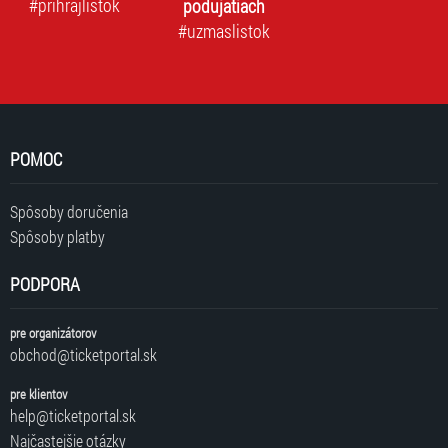
#prihrajlistok
podujatiach
#uzmaslistok
POMOC
Spôsoby doručenia
Spôsoby platby
PODPORA
pre organizátorov
obchod@ticketportal.sk
pre klientov
help@ticketportal.sk
Najčastejšie otázky