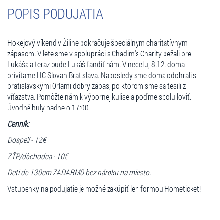
POPIS PODUJATIA
Hokejový víkend v Žiline pokračuje špeciálnym charitatívnym
zápasom. V lete sme v spolupráci s Chadim's Charity bežali pre
Lukáša a teraz bude Lukáš fandiť nám. V nedeľu, 8.12. doma
privítame HC Slovan Bratislava. Naposledy sme doma odohrali s
bratislavskými Orlami dobrý zápas, po ktorom sme sa tešili z
víťazstva. Pomôžte nám k výbornej kulise a poďme spolu loviť.
Úvodné buly padne o 17:00.
Cenník:
Dospelí - 12€
ZŤP/dôchodca - 10€
Deti do 130cm ZADARMO bez nároku na miesto.
Vstupenky na podujatie je možné zakúpiť len formou Hometicket!