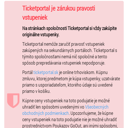
Ticketportal je zárukou pravosti
vstupeniek
Na stránkach spoločnosti Ticketportal si vždy zakúpite
originálne vstupenky.
Ticketportal nemôže zaručiť pravosť vstupeniek
zakúpených na sekundárnych portáloch. Ticketportal s
týmito spoločnosťami nemá nič spoločné a tento
spôsob prepredávania vstupeniek nepodporuje.
Portál
ticketportal.sk
je online trhoviskom. Kúpnu
zmluvu, ktorej predmetom je kúpa vstupenky, uzatvárate
priamo s usporiadateľom, ktorého údaje sú uvedené
priamo v košíku.
Kúpne ceny vstupeniek na toto podujatie je možné
uhradiť len spôsobmi uvedenými vo
Všeobecných
obchodných podmienkach
. Upozorňujeme, že kúpne
ceny vstupeniek na toto podujatie nie je možné uhradiť
prostredníctvom Poukazov GoOut, ani inými spôsobmi,