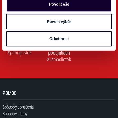
Ticketportal TV
našich webových stránkách. Tyto informace mohou
Povolit vše
představovat osobní údaje. Získané informace
Sledujte náš Youtube kanál o podujatiach a športe.
používáme např. k analýze návštěvnosti webu nebo k
personalizaci obsahu a reklam. Tyto informace můžeme
Povolit výběr
také sdílet se svými partnery pro sociální média, inzerci
a analýzy. Partneři tyto údaje mohou zkombinovat s
Odmítnout
dalšími informacemi, které jste jim poskytli nebo které
videá o športe
videá o
získali v důsledku toho, že používáte jejich služby. Jaké
#prihrajlistok
podujatiach
typy cookies používáme, naleznete níže. Možnosti
#uzmaslistok
zpracování upravíte zaškrtnutím příslušné varianty. Svoji
volbu můžete kdykoliv změnit v zápatí stránky v záložce
„Cookies a jejich nastavení“.
POMOC
Spôsoby doručenia
Spôsoby platby