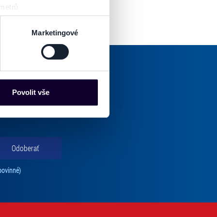
 metrů
sk prstu)
 podrobnostmi
. Svůj souhlas
Marketingové
es“), které mohou sbírat
ce mohou představovat
nalizaci obsahu a reklam.
Povolit vše
Partneři tyto údaje mohou
oručenej pošty.
 že používáte jejich služby.
lušné varianty. Svoji volbu
Odoberať
Tento súhlas je povinný na odber newslettra. Bez súhlasu nie je možné vás pr
povinné)