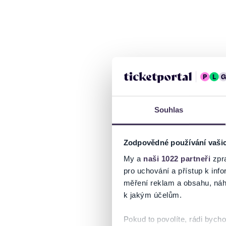
Souhlas
Zodpovědné používání vaši
My a
naši 1022 partneři
zpra
pro uchování a přístup k in
měření reklam a obsahu, náh
k jakým účelům.
Pokud to povolíte, rádi bych