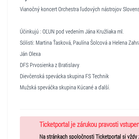
Vianočný koncert Orchestra ľudových nástrojov Slovens
Účinkujú : OĽUN pod vedením Jána Kružliaka ml.
Sólisti: Martina Ťasková, Paulína Šolcová a Helena Zah
Ján Olexa
DFS Prvosienka z Bratislavy
Dievčenská spevácka skupina FS Technik
Mužská speváčka skupina Kúcané a ďalší.
Ticketportal je zárukou pravosti vstupe
Na stránkach spoločnosti Ticketportal si vždy 