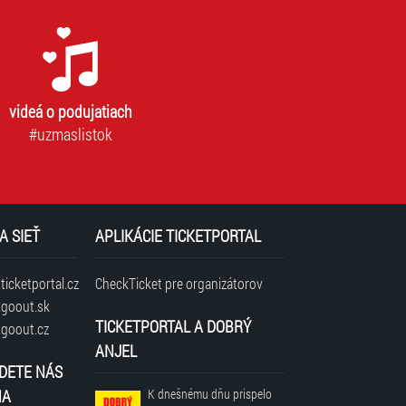
videá o podujatiach
#uzmaslistok
A SIEŤ
APLIKÁCIE TICKETPORTAL
icketportal.cz
CheckTicket pre organizátorov
goout.sk
TICKETPORTAL A DOBRÝ
goout.cz
ANJEL
DETE NÁS
NA
K dnešnému dňu prispelo