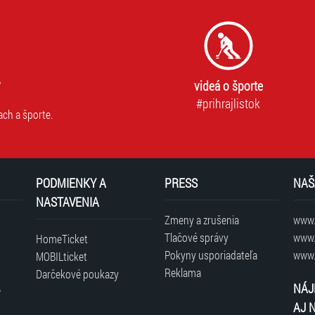
videá o športe
#prihrajlistok
ach a športe.
PODMIENKY A
PRESS
NAŠ
NASTAVENIA
Zmeny a zrušenia
www.t
Tlačové správy
www.
HomeTicket
Pokyny usporiadateľa
www.
MOBILticket
Reklama
Darčekové poukazy
NÁJ
é
AJ 