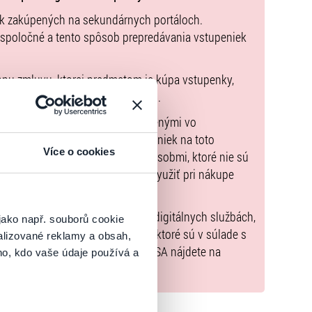
ek zakúpených na sekundárnych portáloch.
 spoločné a tento spôsob prepredávania vstupeniek
pnu zmluvu, ktorej predmetom je kúpa vstupenky,
údaje sú uvedené priamo v košíku.
možné uhradiť len spôsobmi uvedenými vo
zorňujeme, že kúpne ceny vstupeniek na toto
Více o cookies
m Poukazov GoOut, ani inými spôsobmi, ktoré nie sú
enkach
. Poukazy GoOut môžete využiť pri nákupe
 nie je uvedené inak.
) nariadenia EÚ 2022/2065 (Akt o digitálnych službách,
jako např. souborů cookie
tal.sk
, iba výrobky alebo služby, ktoré sú v súlade s
alizované reklamy a obsah,
né informácie a kontakty podľa DSA nájdete na
ho, kdo vaše údaje používá a