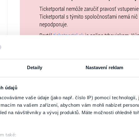
Ticketportal nemôže zaručiť pravosť vstupeni
Ticketportal s týmito spoločnosťami nemá nič
nepodporuje.
Portál
ticketportal.sk
je online trhoviskom. Kú
uzatvárate priamo s usporiadateľom, ktorého 
Kúpne ceny vstupeniek na toto podujatie je 
Všeobecných obchodných podmienkach
. Upo
Detaily
Nastavení reklam
podujatie nie je možné uhradiť prostredníctvo
uvedené vo
Všeobecných obchodných podmi
vstupeniek na našej stránke
goout.net
, ak tam
ch údajů
Usporiadateľ sa v zmysle čl. 30 ods. 1 písm. e
cováváme vaše údaje (jako např. číslo IP) pomocí technologií, 
DSA) zaviazal ponúkať na portáli
www.ticketpor
formacím na vašem zařízení, abychom vám mohli nabízet person
uplatniteľným právom Európskej únie. Prísluš
led na návštěvníky a vývoj produktů. Máte možnosti ohledně to
stránke
tu
.
om také: