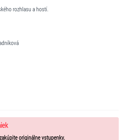
kého rozhlasu a hostí.
radníková
niek
zakúpite originálne vstupenky.