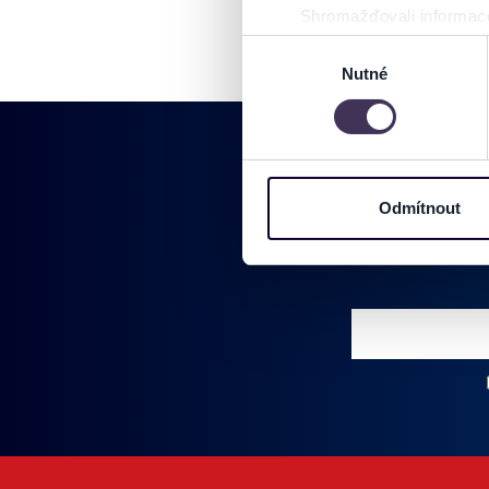
Shromažďovali informace
Identifikovali vaše zaříz
Výběr
Zjistěte více o tom, jak zpr
Nutné
souhlasu
můžete kdykoliv změnit nebo 
Na těchto stránkách využívám
informace o vašem zařízení 
osobní údaje. Získané infor
Odmítnout
Tyto informace můžeme také s
Pridajte sa do
zkombinovat s dalšími informa
Jaké typy cookies používáme,
můžete kdykoliv změnit v záp
Vložte svoj email
Zadajte svoju e-mailovú adresu, na ktorú vám budeme zasiel