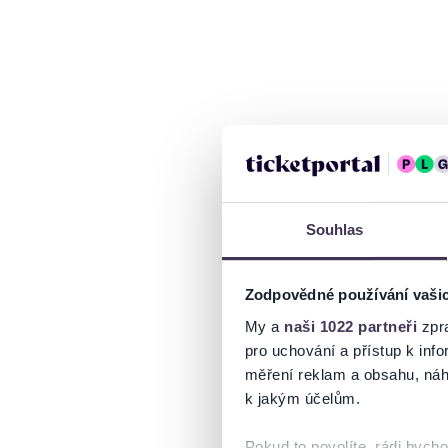
Souhlas
Zodpovědné používání vaši
My a
naši 1022 partneři
zpra
pro uchování a přístup k in
měření reklam a obsahu, náh
k jakým účelům.
Pokud to povolíte, rádi bych