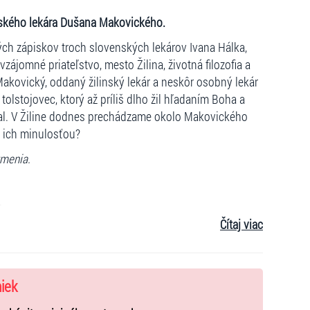
inského lekára Dušana Makovického.
ých zápiskov troch slovenských lekárov Ivana Hálka,
ájomné priateľstvo, mesto Žilina, životná filozofia a
Makovický, oddaný žilinský lekár a neskôr osobný lekár
a tolstojovec, ktorý až príliš dlho žil hľadaním Boha a
zal. V Žiline dodnes prechádzame okolo Makovického
a ich minulosťou?
umenia.
.
Čítaj viac
niek