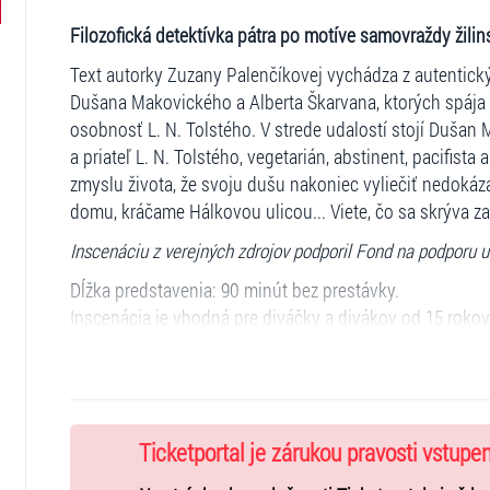
Filozofická detektívka pátra po motíve samovraždy žil
Text autorky Zuzany Palenčíkovej vychádza z autentick
Dušana Makovického a Alberta Škarvana, ktorých spája vz
osobnosť L. N. Tolstého. V strede udalostí stojí Dušan 
a priateľ L. N. Tolstého, vegetarián, abstinent, pacifista 
zmyslu života, že svoju dušu nakoniec vyliečiť nedoká
domu, kráčame Hálkovou ulicou... Viete, čo sa skrýva z
Inscenáciu z verejných zdrojov podporil Fond na podporu 
Dĺžka predstavenia: 90 minút bez prestávky.
Inscenácia je vhodná pre diváčky a divákov od 15 rokov
osoby a obsadenie
Dušan Makovický: Adam Herich
Ivan Hálek: Peter Martinček
Ticketportal je zárukou pravosti vstupe
Albert Škarvan: Michal Koleják