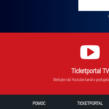
Vložte svoj email
Zadajte svoju e-mailovú adresu, na ktorú vám budeme zasiel
Ticketportal TV
Sledujte náš Youtube kanál o podujati
POMOC
TICKETPORTAL