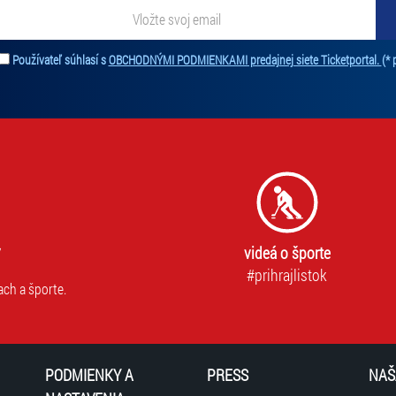
ať novinky. Vaša adresa nebude zdieľaná s tretími stranami.
Používateľ súhlasí s
OBCHODNÝMI PODMIENKAMI predajnej siete Ticketportal.
(* 
videá o športe
#prihrajlistok
ach a športe.
PODMIENKY A
PRESS
NAŠ