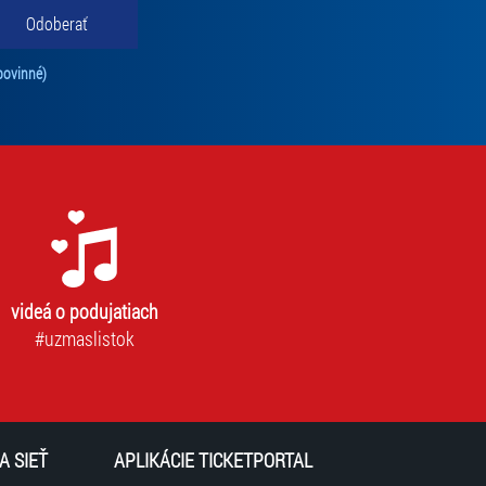
Odoberať
Tento súhlas je povinný na odber newslettra. Bez súhlasu nie je možné vás pr
povinné)
videá o podujatiach
#uzmaslistok
A SIEŤ
APLIKÁCIE TICKETPORTAL