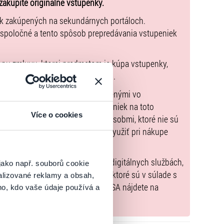
zakúpite originálne vstupenky.
ek zakúpených na sekundárnych portáloch.
istína Sihelská, Barbora Švidraňová, Michael Vrzala
 spoločné a tento spôsob prepredávania vstupeniek
pnu zmluvu, ktorej predmetom je kúpa vstupenky,
údaje sú uvedené priamo v košíku.
možné uhradiť len spôsobmi uvedenými vo
zorňujeme, že kúpne ceny vstupeniek na toto
Více o cookies
m Poukazov GoOut, ani inými spôsobmi, ktoré nie sú
enkach
. Poukazy GoOut môžete využiť pri nákupe
 nie je uvedené inak.
) nariadenia EÚ 2022/2065 (Akt o digitálnych službách,
jako např. souborů cookie
tal.sk
, iba výrobky alebo služby, ktoré sú v súlade s
alizované reklamy a obsah,
né informácie a kontakty podľa DSA nájdete na
ho, kdo vaše údaje používá a