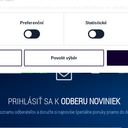
 o vaší geografické poloze, které mohou být přesné na několik
GALÉRIA
ení pomocí aktivního skenování pro konkrétní charakteristiky (oti
acováváme vaše osobní údaje, a nastavte si předvolby v
části s
Preferenční
Statistické
odvolat v části Prohlášení o souborech cookie.
e soubory cookies a další obdobné technologie (dále jen „cooki
nebo vaší aktivitě na našich webových stránkách. Tyto informa
mace používáme např. k analýze návštěvnosti webu nebo k perso
Povolit výběr
dílet se svými partnery pro sociální média, inzerci a analýzy. 
cemi, které jste jim poskytli nebo které získali v důsledku toho,
 naleznete níže. Možnosti zpracování upravíte zaškrtnutím přís
atí stránky v záložce „Cookies a jejich nastavení“.
PRIHLÁSIŤ SA K
ODBERU NOVINIEK
 zoznamu odberateľov a doručte si najnovšie špeciálne ponuky priamo do d