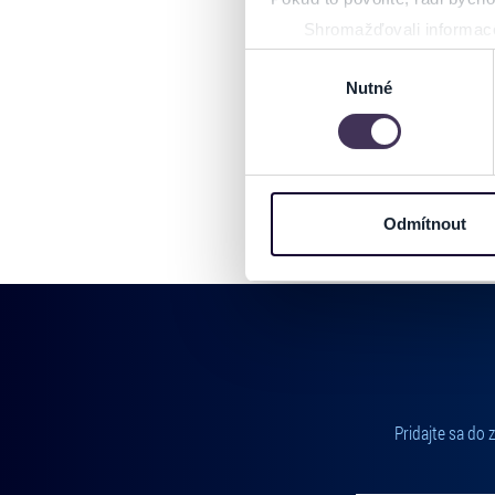
Shromažďovali informace
Identifikovali vaše zaříz
Výběr
Zjistěte více o tom, jak zpr
Nutné
souhlasu
můžete kdykoliv změnit nebo 
Na těchto stránkách využívám
informace o vašem zařízení 
osobní údaje. Získané infor
Odmítnout
Tyto informace můžeme také s
zkombinovat s dalšími informa
Jaké typy cookies používáme,
můžete kdykoliv změnit v záp
Pridajte sa do