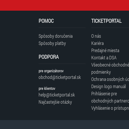
POMOC
TICKETPORTAL
Spôsoby doručenia
O nás
Spôsoby platby
Kariéra
Predajné miesta
PODPORA
Kontakt a DSA
Všeobecné obchodn
pre organizátorov
podmienky
obchod@ticketportal.sk
Ochrana osobných ú
Design logo manuál
pre klientov
Prihlásenie pre
help@ticketportal.sk
obchodných partner
Najčastejšie otázky
Vyhlásenie o prístupn