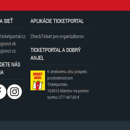
A SIEŤ
APLIKÁCIE TICKETPORTAL
icketportal.cz
CheckTicket pre organizátorov
goout.sk
TICKETPORTAL A DOBRÝ
goout.cz
ANJEL
DETE NÁS
NA
K dnešnému dňu prispelo
prostredníctvom
Ticketportalu
103913 klientov
na pomoc
sumou
277 467,60 €