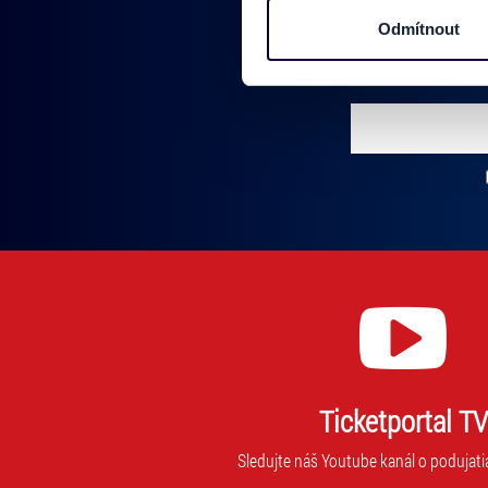
osobní údaje. Získané infor
Odmítnout
Pridajte sa do
Tyto informace můžeme také s
zkombinovat s dalšími informa
Jaké typy cookies používáme,
Vložte svoj email
můžete kdykoliv změnit v záp
Zadajte svoju e-mailovú adresu, na ktorú vám budeme zasiel
Ticketportal TV
Sledujte náš Youtube kanál o podujati