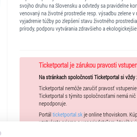
svojho druhu na Slovensku a odvtedy sa pravidelne koná
venovaný na životné prostredie resp. výsadbu zelene v
vyjadrenie túžby po zlepšení stavu životného prostredia,
prírody, podporu vytvárania zdravšieho a ekologickejši
Ticketportal je zárukou pravosti vstupe
Na stránkach spoločnosti Ticketportal si vždy 
Ticketportal nemôže zaručiť pravosť vstupeni
Ticketportal s týmito spoločnosťami nemá nič
nepodporuje.
Portál
ticketportal.sk
je online trhoviskom. Kú
uzatvárate priamo s usporiadateľom, ktorého 
Kúpne ceny vstupeniek na toto podujatie je 