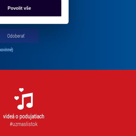
nalizaci obsahu a reklam.
Povolit vše
oručenej pošty.
Partneři tyto údaje mohou
 že používáte jejich služby.
lušné varianty. Svoji volbu
Odoberať
Tento súhlas je povinný na odber newslettra. Bez súhlasu nie je možné vás pr
povinné)
videá o podujatiach
#uzmaslistok