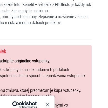
 každé leto. Benefit – výťažok z EKOfestu je každý rok
 meste. Zameraný je najmä na:
 prírody a ich ochrany, zlepšenie a rozšírenie zelene a
eho mesta a mnoho ďalších projektov.
niek
zakúpite originálne vstupenky.
ek zakúpených na sekundárnych portáloch.
 spoločné a tento spôsob prepredávania vstupeniek
pnu zmluvu, ktorej predmetom je kúpa vstupenky,
údaje sú uvedené priamo v košíku.
možné uhradiť len spôsobmi uvedenými vo