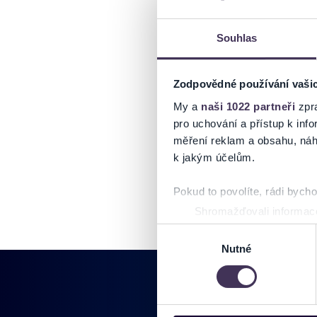
Souhlas
Zodpovědné používání vaši
My a
naši 1022 partneři
zpra
pro uchování a přístup k in
měření reklam a obsahu, náh
k jakým účelům.
Pokud to povolíte, rádi bych
Shromažďovali informace
Identifikovali vaše zaříz
Výběr
Zjistěte více o tom, jak zpr
Nutné
souhlasu
můžete kdykoliv změnit nebo 
Na těchto stránkách využívám
informace o vašem zařízení 