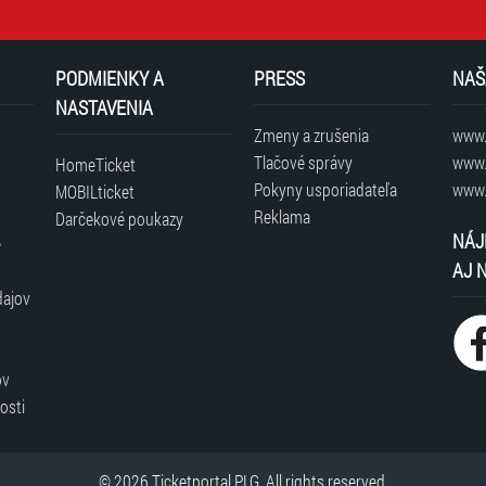
PODMIENKY A
PRESS
NAŠ
NASTAVENIA
Zmeny a zrušenia
www.t
Tlačové správy
www.
HomeTicket
Pokyny usporiadateľa
www.
MOBILticket
Reklama
Darčekové poukazy
NÁJ
é
AJ 
dajov
ov
osti
© 2026 Ticketportal PLG. All rights reserved.