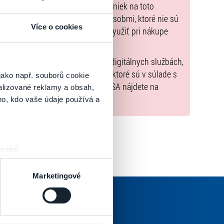
zorňujeme, že kúpne ceny vstupeniek na toto
m Poukazov GoOut, ani inými spôsobmi, ktoré nie sú
Více o cookies
enkach
. Poukazy GoOut môžete využiť pri nákupe
 nie je uvedené inak.
) nariadenia EÚ 2022/2065 (Akt o digitálnych službách,
tal.sk
, iba výrobky alebo služby, ktoré sú v súlade s
jako např. souborů cookie
né informácie a kontakty podľa DSA nájdete na
alizované reklamy a obsah,
ho, kdo vaše údaje používá a
 metrů
sk prstu)
 podrobnostmi
. Svůj souhlas
Marketingové
es“), které mohou sbírat
ce mohou představovat