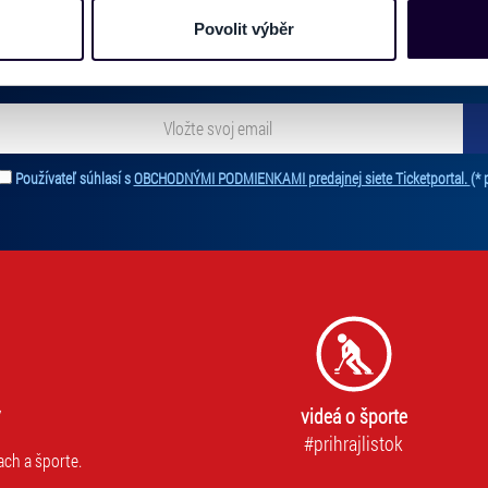
PRIHLÁSIŤ SA K
ODBERU NOVINIEK
mace používáme např. k analýze návštěvnosti webu nebo k perso
Povolit výběr
 zoznamu odberateľov a doručte si najnovšie špeciálne ponuky priamo do d
dílet se svými partnery pro sociální média, inzerci a analýzy. 
cemi, které jste jim poskytli nebo které získali v důsledku toho,
 naleznete níže. Možnosti zpracování upravíte zaškrtnutím přís
atí stránky v záložce „Cookies a jejich nastavení“.
ať novinky. Vaša adresa nebude zdieľaná s tretími stranami.
Používateľ súhlasí s
OBCHODNÝMI PODMIENKAMI predajnej siete Ticketportal.
(* 
videá o športe
#prihrajlistok
ach a športe.