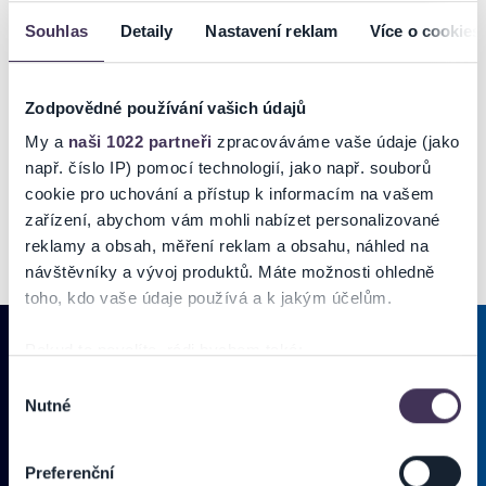
11. Bar v sektore VIP catering (welcome drink / biele víno / červené
Souhlas
Detaily
Nastavení reklam
Více o cookies
víno / 0,33 L pivo Staropramen Ležák / Staropramen nealko / sladké
limonády / voda / káva / džús / perlivé víno )
12. Party crackes / jednohubky / chlebíčky / ovocie a ďalšie
Zodpovědné používání vašich údajů
13. Vlastná šatňa s opakovaným vyzdvihovaním odložených vecí
My a
naši 1022 partneři
zpracováváme vaše údaje (jako
např. číslo IP) pomocí technologií, jako např. souborů
cookie pro uchování a přístup k informacím na vašem
zařízení, abychom vám mohli nabízet personalizované
reklamy a obsah, měření reklam a obsahu, náhled na
návštěvníky a vývoj produktů. Máte možnosti ohledně
toho, kdo vaše údaje používá a k jakým účelům.
Pokud to povolíte, rádi bychom také:
Shromažďovali informace o vaší geografické poloze,
Výběr
PRIHLÁSIŤ SA K
ODBERU NOVINIEK
Nutné
které mohou být přesné na několik metrů
souhlasu
Identifikovali vaše zařízení pomocí aktivního
Pridajte sa do zoznamu odberateľov a doručte si najnovšie špeciálne
skenování pro konkrétní charakteristiky (otisk prstu)
Preferenční
ponuky priamo do doručenej pošty.