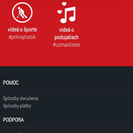
„Cookies a jejich nastavení“.
videá o športe
videá o
#prihrajlistok
podujatiach
#uzmaslistok
POMOC
Spôsoby doručenia
Spôsoby platby
PODPORA