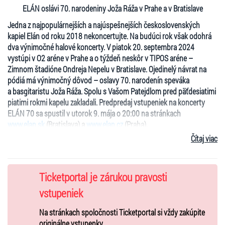
ELÁN oslávi 70. narodeniny Joža Ráža v Prahe a v Bratislave
Jedna z najpopulárnejších a najúspešnejších československých
kapiel Elán od roku 2018 nekoncertujte. Na budúci rok však odohrá
dva výnimočné halové koncerty. V piatok 20. septembra 2024
vystúpi v O2 aréne v Prahe a o týždeň neskôr v TIPOS aréne –
Zimnom štadióne Ondreja Nepelu v Bratislave. Ojedinelý návrat na
pódiá má výnimočný dôvod – oslavy 70. narodenín speváka
a basgitaristu Joža Ráža. Spolu s Vašom Patejdlom pred päťdesiatimi
piatimi rokmi kapelu zakladali. Predpredaj vstupeniek na koncerty
ELÁN 70 sa spustil v utorok 9. mája o 20:00 na stránkach
www.elan.sk
(Bratislava) a
www.elan.cz
(Praha).
Čítaj viac
„Fanúšikovia, ktorí milujú hudbu Elánu, dostávajú unikátnu možnosť
zažiť kapelu ešte dvakrát naživo. A to napriek tomu, že väčšina z nich
v to ani nedúfala. Skupina totiž ohlásila koniec svojej koncertnej
kariéry. Páni ale stále majú elán na rozdávanie a chcú sa oň podeliť
Ticketportal je zárukou pravosti
s poslucháčmi a osláviť tak narodeniny. Fanúšikovia si budú môcť
vstupeniek
s Elánom zaspievať skladby, ktoré ich sprevádzali veľkou časťou
života,“
povedal manažér Elánu Michal Čimera. Ten zároveň dodal, že
Na stránkach spoločnosti Ticketportal si vždy zakúpite
kapela neplánuje ďalšie koncerty.
originálne vstupenky.