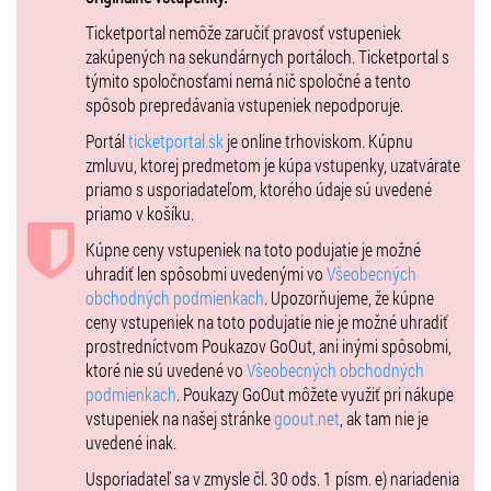
Elán odohral svoje posledné turné v roku 2018, kedy svoje veľkolepé
Ticketportal nemôže zaručiť pravosť vstupeniek
československé halové a open air koncerty plné vizuálnych efektov
zakúpených na sekundárnych portáloch. Ticketportal s
a projekcií skončil vo vypredanej pražskej O2 aréne. Kapela sa vtedy
týmito spoločnosťami nemá nič spoločné a tento
rozrástla o dychovú sekciu, sláčiky aj vokalistky. Jožo Ráž potom
spôsob prepredávania vstupeniek nepodporuje.
vyhlásil, že chce skončiť na vrchole slávy, i keď pripustil, že by sa
Portál
ticketportal.sk
je online trhoviskom. Kúpnu
mohol s muzikantami ešte niekde objaviť, ak k tomu bude skutočne
zmluvu, ktorej predmetom je kúpa vstupenky, uzatvárate
výnimočný dôvod.
priamo s usporiadateľom, ktorého údaje sú uvedené
Skupina Elán vznikla v roku 1968. Vydala pätnásť štúdiových
priamo v košíku.
albumov, päť anglických albumov a viacero kompilácií. Za ich predaje
Kúpne ceny vstupeniek na toto podujatie je možné
získala kapela neuveriteľných 25 platinových platní. Koncert Elánu na
uhradiť len spôsobmi uvedenými vo
Všeobecných
Letnej si nenechalo ujsť 100 tisíc fanúšikov. Československé legendy
obchodných podmienkach
. Upozorňujeme, že kúpne
v roku 2007 vypredali aj slávnu Carnegie Hall v New Yorku.
ceny vstupeniek na toto podujatie nie je možné uhradiť
Facebook event Praha :
prostredníctvom Poukazov GoOut, ani inými spôsobmi,
https://www.facebook.com/events/611507730996475
ktoré nie sú uvedené vo
Všeobecných obchodných
podmienkach
. Poukazy GoOut môžete využiť pri nákupe
Facebook event Bratislava :
vstupeniek na našej stránke
goout.net
, ak tam nie je
https://www.facebook.com/events/903465424042059
uvedené inak.
VIP výhody (C29)
Usporiadateľ sa v zmysle čl. 30 ods. 1 písm. e) nariadenia
- VIP tribúna s nejlepším výhľadom