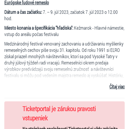
Európske ľudové remeslo
Dátum a čas začiatku:
7. – 9. júl 2023, začiatok 7. júl 2023 o 12.00
hod.
Miesto konania a špecifikácia "hľadiska":
Kežmarok - Hlavné námestie,
vstup do areálu počas festivalu
Medzinárodný festival venovaný zachovaniu a udržiavaniu myšlienky
remeselných cechov píše svoju 31. kapitolu. Od roku 1991 si EĽRO
získal priazeň mnohých návštevníkov, ktorí sa pod Vysoké Tatry v
druhý júlový týždeň radi vracajú. Remeselníci okrem predaja
výrobkov predvádzajú svoju remeselnú zručnosť a návštevníci
festivalu si môžu pod vedením majstra remeslo aj vyskúšať. Históriu,
cechové zvyky a rytierske súboje približujú návštevníkom divadelné
Čítaj viac
súbory, skupiny historického šarmu a bojového umenia. Počas
festivalu Kežmarok ožíva aj modernou hudbou a bohatým
sprievodným programom pre všetky vekové kategórie. Tento rok
vystúpia na EĽRO folklórne súbory Lúčnica, Magurák, Orgonina,
Ticketportal je zárukou pravosti
Poničan ale aj Kollárovci alebo herci z divadla J. Záborského
vstupeniek
s legendárnymi piesňami z muzikálu Na skle maľované. V rámci
večerného programu sa predstavia známe slovenské a české kapely
Na stránkach spoločnosti Ticketportal si vždy zakúpite