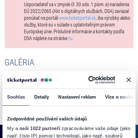
Usporiadateľ sa v zmysle čl. 30 ods. 1 písm. e) nariadenia
3-dňová deti a mládež od 140 cm výšky a do veku 18 rokov, držitelia
EÚ 2022/2065 (Akt o digitálnych službách, DSA) zaviazal
platnej ISIC karty - 5 €
ponúkať na portáli
www.ticketportal.sk
, iba výrobky alebo
3-dňová deti do 140 cm, dospelí nad 62 rokov a ŤZP-S – zadarmo
služby, ktoré sú v súlade s uplatniteľným právom
1-dňová nedeľa dospelí – 8€
Európskej únie. Príslušné informácie a kontakty podľa
1-dňová nedeľa detský – 5€
DSA nájdete na stránke
tu
.
1-dňová nedeľa deti a mládež od 140 cm výšky do 18 rokov, držitelia
platnej ISIC karty - 3 €
Vstupenka má neobmedzený vstup do areálu.
GALÉRIA
Souhlas
Detaily
Nastavení reklam
Více o cookies
Zodpovědné používání vašich údajů
My a
naši 1022 partneři
zpracováváme vaše údaje (jako
např. číslo IP) pomocí technologií, jako např. souborů