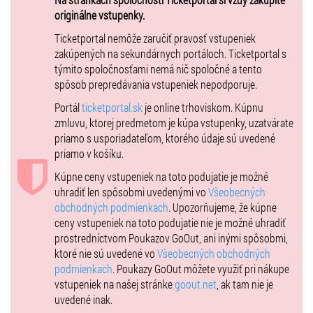
a interpreti – Štefan Štec a Fajta, Sima, Billy Barman a dievčatá zo
originálne vstupenky.
SĽUKU, The Backwards, Monika Bagárova , Monika Bagárova s RnB
Ticketportal nemôže zaručiť pravosť vstupeniek
BAND, NO NAME a DJ EKG. Deti sa budú môcť tešiť na PACI PAC,
zakúpených na sekundárnych portáloch. Ticketportal s
divadelné rozprávky, detské mestečko, sokoliarov, divadelné
týmito spoločnosťami nemá nič spoločné a tento
predstavenia, zábavné hry a pouličné atrakcie. Chýbať nebude
spôsob prepredávania vstupeniek nepodporuje.
historický parný vlak a jazda historickými veteránmi. Súčasťou
ponuky kultúrnych podujatí bude aj prehliadka expozícií na
Portál
ticketportal.sk
je online trhoviskom. Kúpnu
Kežmarskom hrade a podujatie Krvavé dejiny, o ktoré je každoročne
zmluvu, ktorej predmetom je kúpa vstupenky, uzatvárate
veľký záujem.
priamo s usporiadateľom, ktorého údaje sú uvedené
priamo v košíku.
Kúpne ceny vstupeniek na toto podujatie je možné
Ceny vstupeniek v predpredaji, najneskôr do 06.07.2023:
uhradiť len spôsobmi uvedenými vo
Všeobecných
3-dňová dospelí - 12 €
obchodných podmienkach
. Upozorňujeme, že kúpne
3-dňová deti a mládež od 140 cm výšky a do veku 18 rokov, držitelia
ceny vstupeniek na toto podujatie nie je možné uhradiť
platnej ISIC karty - 5 €
prostredníctvom Poukazov GoOut, ani inými spôsobmi,
1-dňová nedeľa dospelí – 8€
ktoré nie sú uvedené vo
Všeobecných obchodných
1-dňová nedeľa detský – 5€
podmienkach
. Poukazy GoOut môžete využiť pri nákupe
vstupeniek na našej stránke
goout.net
, ak tam nie je
Ceny vstupeniek zakúpených na mieste, od 07.07.2023:
uvedené inak.
3-dňová dospelí - 18 €