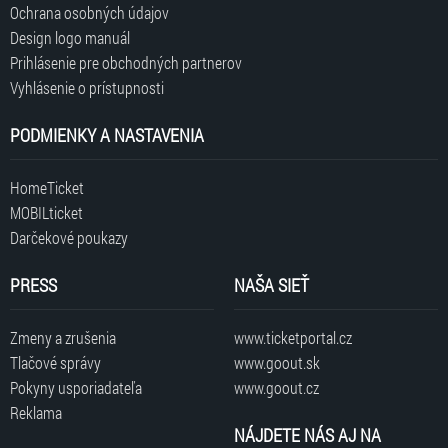
Ochrana osobných údajov
Design logo manuál
Prihlásenie pre obchodných partnerov
Vyhlásenie o prístupnosti
PODMIENKY A NASTAVENIA
HomeTicket
MOBILticket
Darčekové poukazy
PRESS
NAŠA SIEŤ
Zmeny a zrušenia
www.ticketportal.cz
Tlačové správy
www.goout.sk
Pokyny usporiadateľa
www.goout.cz
Reklama
NÁJDETE NÁS AJ NA