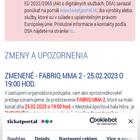
EÚ 2022/2065 (Akt o digitálnych službách, DSA) zaviazal
- nápoje (pivo, víno a nealkoholické nápoje).
ponúkať na portáli
www.ticketportal.sk
, iba výrobky alebo
služby, ktoré sú v súlade s uplatniteľným právom
Európskej únie. Príslušné informácie a kontakty podľa
DSA nájdete na stránke
tu
.
ZMENY A UPOZORNENIA
ZMENENÉ - FABRIQ MMA 2 - 25.02.2023 O
19:00 HOD.
V zastúpení organizátora podujatia, vám ako sprostredkovateľ
predaja oznamujeme, že predstavenie
FABRIQ MMA 2
, ktoré sa malo
konať dňa
25.02.2023 o 19:00 hod.
v Mestská športová hala Nitra , je
ZMENENÉ!
Predstavenie sa uskutoční
v pôvodnom termíne:
25.02.2023 ale v novom čase o 17:00 hod.
Zakúpené vstupenky zostávajú v platnosti.
Souhlas
Detaily
Nastavení reklam
Více o cookies