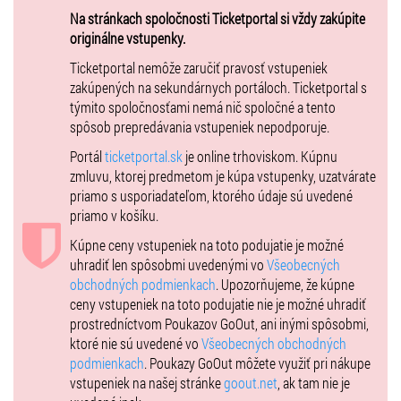
Na stránkach spoločnosti Ticketportal si vždy zakúpite
originálne vstupenky.
Ticketportal nemôže zaručiť pravosť vstupeniek
zakúpených na sekundárnych portáloch. Ticketportal s
týmito spoločnosťami nemá nič spoločné a tento
spôsob prepredávania vstupeniek nepodporuje.
Portál
ticketportal.sk
je online trhoviskom. Kúpnu
zmluvu, ktorej predmetom je kúpa vstupenky, uzatvárate
priamo s usporiadateľom, ktorého údaje sú uvedené
priamo v košíku.
Kúpne ceny vstupeniek na toto podujatie je možné
uhradiť len spôsobmi uvedenými vo
Všeobecných
obchodných podmienkach
. Upozorňujeme, že kúpne
ceny vstupeniek na toto podujatie nie je možné uhradiť
prostredníctvom Poukazov GoOut, ani inými spôsobmi,
ktoré nie sú uvedené vo
Všeobecných obchodných
podmienkach
. Poukazy GoOut môžete využiť pri nákupe
vstupeniek na našej stránke
goout.net
, ak tam nie je