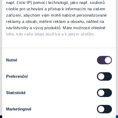
např. číslo IP) pomocí technologií, jako např. souborů
cookie pro uchování a přístup k informacím na vašem
zařízení, abychom vám mohli nabízet personalizované
reklamy a obsah, měření reklam a obsahu, náhled na
návštěvníky a vývoj produktů. Máte možnosti ohledně
toho, kdo vaše údaje používá a k jakým účelům.
Pokud to povolíte, rádi bychom také:
Shromažďovali informace o vaší geografické poloze,
Výběr
Nutné
které mohou být přesné na několik metrů
souhlasu
Identifikovali vaše zařízení pomocí aktivního
skenování pro konkrétní charakteristiky (otisk prstu)
Preferenční
Zjistěte více o tom, jak zpracováváme vaše osobní
údaje, a nastavte si předvolby v
části s podrobnostmi
.
Statistické
Svůj souhlas můžete kdykoliv změnit nebo odvolat v
části Prohlášení o souborech cookie.
Marketingové
Na těchto stránkách využíváme soubory cookies a další