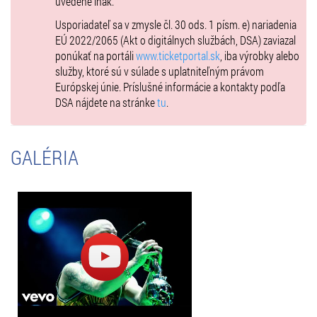
uvedené inak.
Usporiadateľ sa v zmysle čl. 30 ods. 1 písm. e) nariadenia
EÚ 2022/2065 (Akt o digitálnych službách, DSA) zaviazal
ponúkať na portáli
www.ticketportal.sk
, iba výrobky alebo
služby, ktoré sú v súlade s uplatniteľným právom
Európskej únie. Príslušné informácie a kontakty podľa
DSA nájdete na stránke
tu
.
GALÉRIA