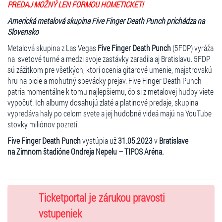
PREDAJ MOŽNÝ LEN FORMOU HOMETICKET!
Americká metalová skupina Five Finger Death Punch prichádza na
Slovensko
Metalová skupina z Las Vegas
Five Finger Death Punch
(5FDP) vyráža
na svetové turné a medzi svoje zastávky zaradila aj Bratislavu. 5FDP
sú zážitkom pre všetkých, ktorí ocenia gitarové umenie, majstrovskú
hru na bicie a mohutný spevácky prejav. Five Finger Death Punch
patria momentálne k tomu najlepšiemu, čo si z metalovej hudby viete
vypočuť. Ich albumy dosahujú zlaté a platinové predaje, skupina
vypredáva haly po celom svete a jej hudobné videá majú na YouTube
stovky miliónov pozretí.
Five Finger Death Punch
vystúpia už
31.05.2023
v
Bratislave
na Zimnom štadióne Ondreja Nepelu – TIPOS Aréna.
Ticketportal je zárukou pravosti
vstupeniek