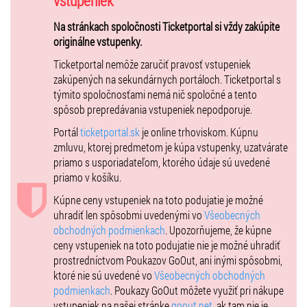
vstupeniek
- prehliadku pripravenej striedačky na zápas
- stretnutie s trénerom Craigom Ramsaym v predzápasovej
Na stránkach spoločnosti Ticketportal si vždy zakúpite
atmosfére
originálne vstupenky.
- slovenský dres podpísaný aktuálnym reprezentačným výberom
Ticketportal nemôže zaručiť pravosť vstupeniek
- možnosť „ťuknúť“ si s hráčmi pred nástupom na ľad
zakúpených na sekundárnych portáloch. Ticketportal s
- VIP vstupenku na zápas s neobmedzenou konzumáciou
týmito spoločnosťami nemá nič spoločné a tento
a výnimočnou príležitosťou pohybovať sa medzi
spôsob prepredávania vstupeniek nepodporuje.
slovenskými hokejovými osobnosťami
- sledovanie duelu v rámci VIP tribúny
Portál
ticketportal.sk
je online trhoviskom. Kúpnu
- darček od nášho partnera Heineken Slovensko
zmluvu, ktorej predmetom je kúpa vstupenky, uzatvárate
- spomienkové fotografie
priamo s usporiadateľom, ktorého údaje sú uvedené
priamo v košíku.
Po zakúpení vstupenky vám príde informačný mail zo spoločnosti
Kúpne ceny vstupeniek na toto podujatie je možné
Ticketportal, v ktorom budú všetky základné informácie. Mail nebude
uhradiť len spôsobmi uvedenými vo
Všeobecných
automatický, príde spravidla do niekoľkých dní od zakúpenia lístka. V
obchodných podmienkach
. Upozorňujeme, že kúpne
prípade, že neobdržíte kontaktný mail, napíšte, prosíme, na
ceny vstupeniek na toto podujatie nie je možné uhradiť
media@szlh.sk
.
prostredníctvom Poukazov GoOut, ani inými spôsobmi,
ktoré nie sú uvedené vo
Všeobecných obchodných
Komentovaná prehliadka spolu s celou tour trvá približne 60 minút.
podmienkach
. Poukazy GoOut môžete využiť pri nákupe
Do predaja putuje obmedzený počet 10 Tour vstupeniek na prvý
vstupeniek na našej stránke
goout.net
, ak tam nie je
zápas Slovenska proti Nemecku a rovnaký počet aj na druhý zápas.