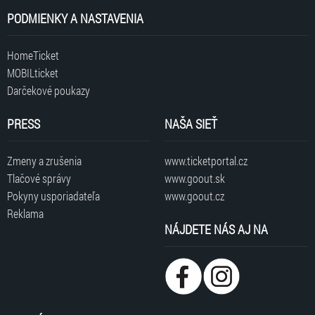
PODMIENKY A NASTAVENIA
HomeTicket
MOBILticket
Darčekové poukazy
PRESS
NAŠA SIEŤ
Zmeny a zrušenia
www.ticketportal.cz
Tlačové správy
www.goout.sk
Pokyny usporiadateľa
www.goout.cz
Reklama
NÁJDETE NÁS AJ NA