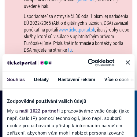
uvedené inak.
Vstupenka Zlatý Bažant Tour platí výlučne pre jednu osobu,
Usporiadateľ sa v zmysle čl. 30 ods. 1 písm. e) nariadenia
nevzťahuje sa na ňu pravidlo možnosti prísť s dieťaťom do 6 rokov
EÚ 2022/2065 (Akt o digitálnych službách, DSA) zaviazal
zadarmo. V prípade záujmu absolvovania Tour s dieťaťom je potrebné
ponúkať na portáli
www.ticketportal.sk
, iba výrobky alebo
zakúpiť ďalší lístok samostatne.
služby, ktoré sú v súlade s uplatniteľným právom
Informácie:
Európskej únie. Príslušné informácie a kontakty podľa
DSA nájdete na stránke
tu
.
- Predaj obmedzený na max. 4 lístky
- Deti do 6 rokov majú bezplatný vstup bez nároku na miesto
- vozičkár + doprovod 10€
- Držitelia preukazov ISIC, ITIC a EURO26 majú nárok na zľavu zo
vstupného vo výške 20% po preukázaní sa príslušným preukazom
Souhlas
Detaily
Nastavení reklam
Více o cookies
- Štadión sa otvára vždy 1 hodinu pred začiatkom zápasu
Zodpovědné používání vašich údajů
My a
naši 1022 partneři
zpracováváme vaše údaje (jako
PRIHLÁSIŤ SA K
ODBERU NOVINIEK
např. číslo IP) pomocí technologií, jako např. souborů
cookie pro uchování a přístup k informacím na vašem
Pridajte sa do zoznamu odberateľov a doručte si najnovšie špeciálne
zařízení, abychom vám mohli nabízet personalizované