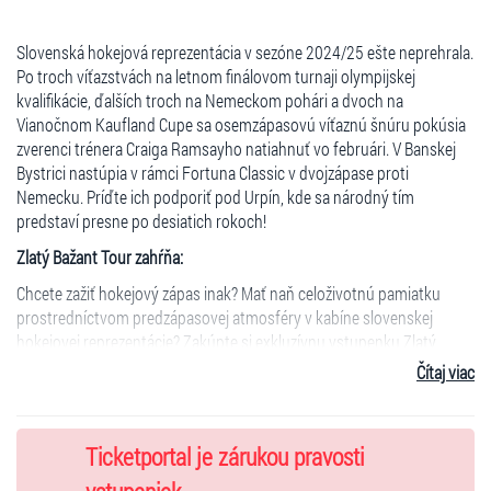
Slovenská hokejová reprezentácia v sezóne 2024/25 ešte neprehrala.
Po troch víťazstvách na letnom finálovom turnaji olympijskej
kvalifikácie, ďalších troch na Nemeckom pohári a dvoch na
Vianočnom Kaufland Cupe sa osemzápasovú víťaznú šnúru pokúsia
zverenci trénera Craiga Ramsayho natiahnuť vo februári. V Banskej
Bystrici nastúpia v rámci Fortuna Classic v dvojzápase proti
Nemecku. Príďte ich podporiť pod Urpín, kde sa národný tím
predstaví presne po desiatich rokoch!
Zlatý Bažant Tour zahŕňa:
Chcete zažiť hokejový zápas inak? Mať naň celoživotnú pamiatku
prostredníctvom predzápasovej atmosféry v kabíne slovenskej
hokejovej reprezentácie? Zakúpte si exkluzívnu vstupenku Zlatý
Bažant Tour a naplno si vychutnajte, čo bežná fanúšikovská
Čítaj viac
verejnosť nezažije. Z akých bodov Tour pozostáva?
- komentovaná prehliadka z priestorov, v ktorých sa reprezentanti
pripravujú na zápas
Ticketportal je zárukou pravosti
- prehliadku šatne