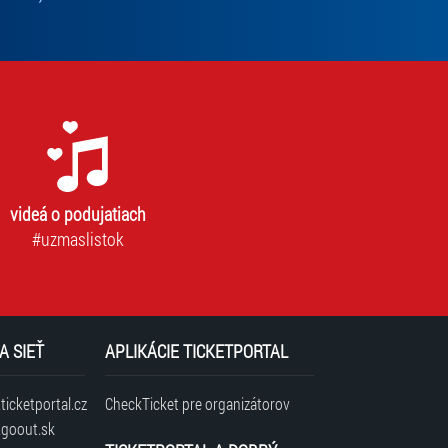
videá o podujatiach
#uzmaslistok
A SIEŤ
APLIKÁCIE TICKETPORTAL
icketportal.cz
CheckTicket pre organizátorov
goout.sk