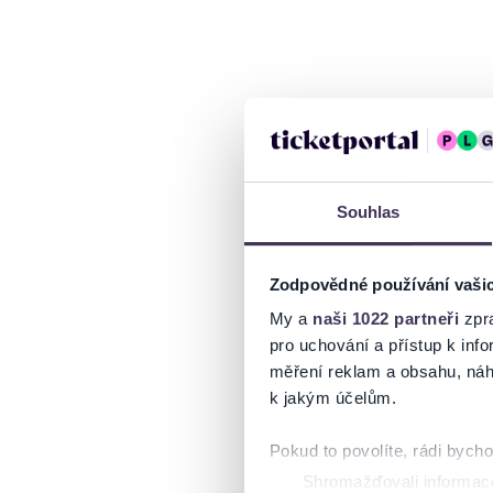
Souhlas
Zodpovědné používání vaši
My a
naši 1022 partneři
zpra
pro uchování a přístup k in
měření reklam a obsahu, náh
k jakým účelům.
Pokud to povolíte, rádi bych
Shromažďovali informace