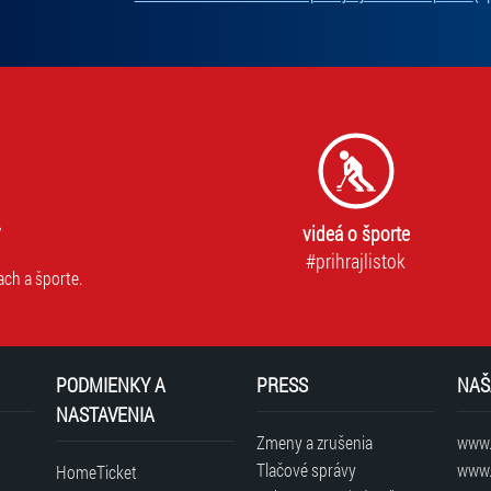
videá o športe
#prihrajlistok
ach a športe.
PODMIENKY A
PRESS
NAŠ
NASTAVENIA
Zmeny a zrušenia
www.t
Tlačové správy
www.
HomeTicket