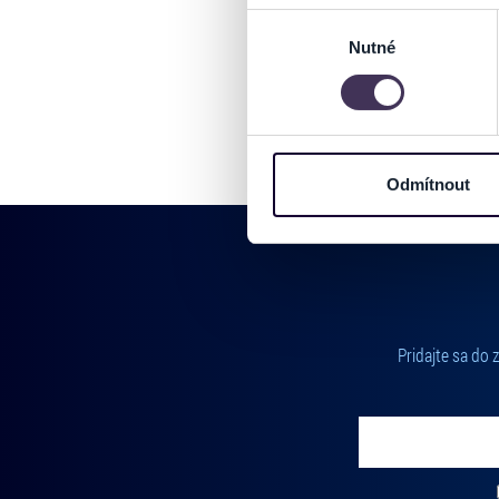
Identifikovali vaše zaříz
Výběr
Zjistěte více o tom, jak zpr
Nutné
souhlasu
můžete kdykoliv změnit nebo 
Na těchto stránkách využívám
informace o vašem zařízení 
osobní údaje. Získané infor
Odmítnout
Tyto informace můžeme také s
zkombinovat s dalšími informa
Jaké typy cookies používáme,
můžete kdykoliv změnit v záp
Pridajte sa do
Vložte svoj email
Zadajte svoju e-mailovú adresu, na ktorú vám budeme zasiel