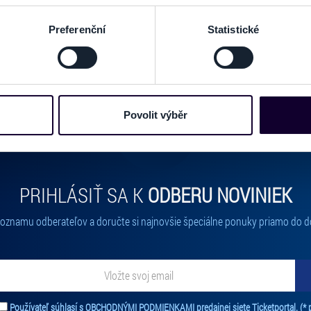
GALÉRIA
ení pomocí aktivního skenování pro konkrétní charakteristiky (oti
acováváme vaše osobní údaje, a nastavte si předvolby v
části s
Preferenční
Statistické
odvolat v části Prohlášení o souborech cookie.
e soubory cookies a další obdobné technologie (dále jen „cooki
nebo vaší aktivitě na našich webových stránkách. Tyto informa
mace používáme např. k analýze návštěvnosti webu nebo k perso
Povolit výběr
dílet se svými partnery pro sociální média, inzerci a analýzy. 
cemi, které jste jim poskytli nebo které získali v důsledku toho,
 naleznete níže. Možnosti zpracování upravíte zaškrtnutím přís
atí stránky v záložce „Cookies a jejich nastavení“.
PRIHLÁSIŤ SA K
ODBERU NOVINIEK
 zoznamu odberateľov a doručte si najnovšie špeciálne ponuky priamo do d
ať novinky. Vaša adresa nebude zdieľaná s tretími stranami.
Používateľ súhlasí s
OBCHODNÝMI PODMIENKAMI predajnej siete Ticketportal.
(* 