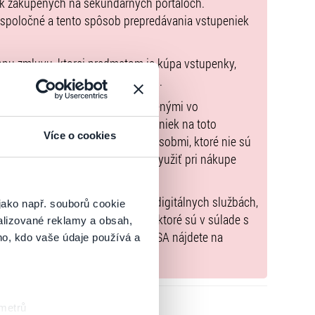
ek zakúpených na sekundárnych portáloch.
 spoločné a tento spôsob prepredávania vstupeniek
pnu zmluvu, ktorej predmetom je kúpa vstupenky,
údaje sú uvedené priamo v košíku.
možné uhradiť len spôsobmi uvedenými vo
zorňujeme, že kúpne ceny vstupeniek na toto
Více o cookies
m Poukazov GoOut, ani inými spôsobmi, ktoré nie sú
enkach
. Poukazy GoOut môžete využiť pri nákupe
 nie je uvedené inak.
) nariadenia EÚ 2022/2065 (Akt o digitálnych službách,
jako např. souborů cookie
tal.sk
, iba výrobky alebo služby, ktoré sú v súlade s
alizované reklamy a obsah,
né informácie a kontakty podľa DSA nájdete na
ho, kdo vaše údaje používá a
 metrů