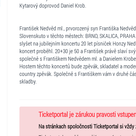
Kytarový doprovod Daniel Krob.
František Nedvěd ml., prvorozený syn Františka Nedvěd
Slovenskuto v těchto městech: BRNO, SKALICA, PRAHA A
slyšet na jubilejním koncertu 20 let písniček Honzy Ned
koncert proběhl. 20+30 je 50 a František právě slaví svý
společně s Františkem Nedvědem ml. a Danielem Krobem
Hostem těchto koncertů bude zpěvák, skladatel a moder
country zpěvák. Společně s Františkem vám v druhé část
skladby.
Ticketportal je zárukou pravosti vstupe
Na stránkach spoločnosti Ticketportal si vždy 