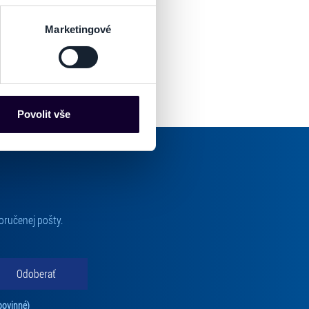
sk prstu)
 podrobnostmi
. Svůj souhlas
Marketingové
es“), které mohou sbírat
ce mohou představovat
nalizaci obsahu a reklam.
Povolit vše
Partneři tyto údaje mohou
 že používáte jejich služby.
lušné varianty. Svoji volbu
oručenej pošty.
Odoberať
Tento súhlas je povinný na odber newslettra. Bez súhlasu nie je možné vás pr
povinné)