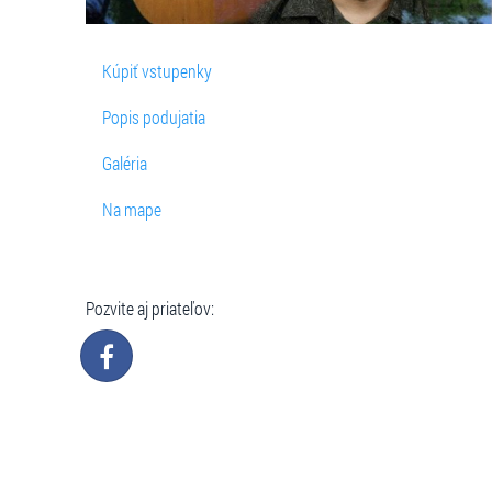
Kúpiť vstupenky
Popis podujatia
Galéria
Na mape
Pozvite aj priateľov: