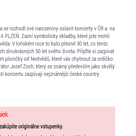
a se rozhodl své narozeniny oslavit koncerty v ČR a na
 PLZEŇ. Zazní symbolicky skladby, které jste mohli
věda. V loňském roce to bylo přesně 30 let, co tento
ch divukrásných 50 let svého života. Přijďte si zazpívat
 písničky od Nedvědů, které vás chytnout za srdíčko.
átor Josef Zoch, který se známý především jako skvělý
i koncertu zazpívají nejznámější české country
niek
zakúpite originálne vstupenky.