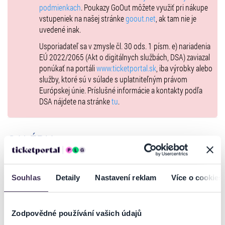
podmienkach
. Poukazy GoOut môžete využiť pri nákupe
vstupeniek na našej stránke
goout.net
, ak tam nie je
uvedené inak.
Usporiadateľ sa v zmysle čl. 30 ods. 1 písm. e) nariadenia
EÚ 2022/2065 (Akt o digitálnych službách, DSA) zaviazal
ponúkať na portáli
www.ticketportal.sk
, iba výrobky alebo
služby, ktoré sú v súlade s uplatniteľným právom
Európskej únie. Príslušné informácie a kontakty podľa
DSA nájdete na stránke
tu
.
GALÉRIA
Souhlas
Detaily
Nastavení reklam
Více o cookies
Zodpovědné používání vašich údajů