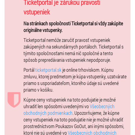
hudobný trend predznamenal veľký úspech GREGORIAN. Skupina
Ticketportal je zárukou pravosti
zložená zo skvelých spevákov, zahalených do mníšskeho rúcha
vstupeniek
spieva tie najväčšie svetové popové i rockové hity v stredovekom
aranžmáne. Platinové platne a milióny nadšených divákov sprevádza
Na stránkach spoločnosti Ticketportal si vždy zakúpite
GREGORIAN už od svojich začiatkov.
originálne vstupenky.
Nádherný zvuk mužského chorálového spevu so sebou prináša
Ticketportal nemôže zaručiť pravosť vstupeniek
duchovnú silu aj nečakanú modernú vášeň. Veľkolepá multimediálna
zakúpených na sekundárnych portáloch. Ticketportal s
show plná ohňov, projekcií a ďalších efektov robí z každého
týmito spoločnosťami nemá nič spoločné a tento
vystúpenia úžasný rituál.
spôsob prepredávania vstupeniek nepodporuje.
Hlavnú úlohu bude hrať sila harmonického chorálového spevu,
Portál
ticketportal.sk
je online trhoviskom. Kúpnu
umocnená prepojením s dávnymi náboženskými motívmi a
zmluvu, ktorej predmetom je kúpa vstupenky, uzatvárate
latinskými textami, chýbať však nebude ani multimediálna show s
priamo s usporiadateľom, ktorého údaje sú uvedené
ohňom a ďalšími efektmi.
priamo v košíku.
Kúpne ceny vstupeniek na toto podujatie je možné
uhradiť len spôsobmi uvedenými vo
Všeobecných
Na vystúpenie Gregorian sa môžete tešiť
1.marca 2025 v GOPASS
obchodných podmienkach
. Upozorňujeme, že kúpne
Aréne Bratislava
.
ceny vstupeniek na toto podujatie nie je možné uhradiť
prostredníctvom Poukazov GoOut, ani inými spôsobmi,
ktoré nie sú uvedené vo
Všeobecných obchodných