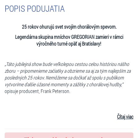
POPIS PODUJATIA
25 rokov ohurujú svet svojím chorálovým spevom.
Legendárna skupina mníchov GREGORIAN zamieri v rámci
výročného turné opäť aj Bratislavy!
„Táto jubilejná show bude veľkolepou cestou celou históriou nášho
zboru – pripomenieme začiatky a obzrieme sa aj za tým najlepším za
posledných 25 rokov. Nemôžeme sa dočkať až spolu s publikom
vytvoríme ďalšie úžasné momenty a zážitky z chorálovej hudby,“
opisuje producent, Frank Peterson.
Originálna fúzia stredovekého gregoriánskeho chorálu a súčasnej
Čítaj viac
pop music a rocku nadchla milióny fanúšikov po celom svete. Hneď
prvý projekt Franka Petersona, zakladateľa slávnych GREGORIAN,
Enigma, obsadil prvé miesta všetkých hitparád. A tento nový