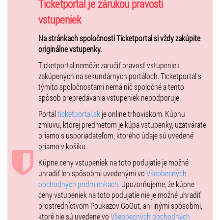
Ticketportal je zárukou pravosti
vstupeniek
Na stránkach spoločnosti Ticketportal si vždy zakúpite
originálne vstupenky.
Ticketportal nemôže zaručiť pravosť vstupeniek
zakúpených na sekundárnych portáloch. Ticketportal s
týmito spoločnosťami nemá nič spoločné a tento
spôsob prepredávania vstupeniek nepodporuje.
Portál
ticketportal.sk
je online trhoviskom. Kúpnu
zmluvu, ktorej predmetom je kúpa vstupenky, uzatvárate
priamo s usporiadateľom, ktorého údaje sú uvedené
priamo v košíku.
Kúpne ceny vstupeniek na toto podujatie je možné
uhradiť len spôsobmi uvedenými vo
Všeobecných
obchodných podmienkach
. Upozorňujeme, že kúpne
ceny vstupeniek na toto podujatie nie je možné uhradiť
prostredníctvom Poukazov GoOut, ani inými spôsobmi,
ktoré nie sú uvedené vo
Všeobecných obchodných