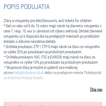
POPIS PODUJATIA
Zľavy a vstupenky pre deti/Discounts, and tickets for children:
* Deti vo veku od 6 do 15 rokov majú nárok na zľavnenú vstupenku v
cene 7, resp. 10,-eur (v závislosti od výberu sektora). Detské zľavnené
vstupenky sú k dispozícii iba na predajných miestach po predložení
dokladu o dátume narodenia dieťaťa
* Držitelia preukazov ZŤP / ZŤP-S majú nárok na zľavu zo vstupného
vo výške 20% po preukázaní sa príslušným preukazom
* Držitelia preukazov ISIC, ITIC a EURO26 majú nárok na zľavu zo
vstupného vo výške 10% po preukázaní sa príslušným preukazom
* Skupinové zľavy je možné si uplatniť na e-mailovej
adrese
help@ticketportal.sk
alebo na predajnom mieste Ticketportal
na štadióne Ondreja Nepelu,
Fanúšikom hostí odporúčame zakúpiť si vstupenky do pravej časti
Čítaj viac
sektoru B11 (od sedadiel č. 12 a ďalej)