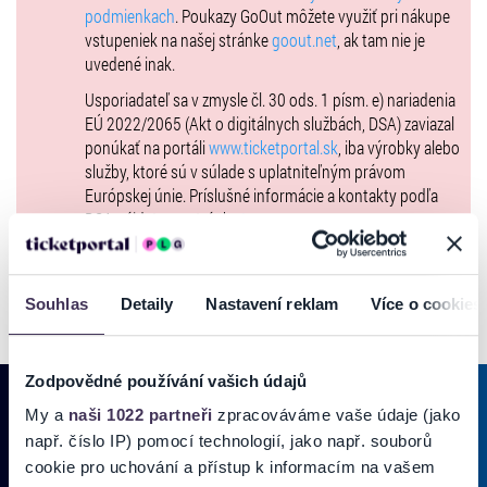
podmienkach
. Poukazy GoOut môžete využiť pri nákupe
vstupeniek na našej stránke
goout.net
, ak tam nie je
uvedené inak.
Usporiadateľ sa v zmysle čl. 30 ods. 1 písm. e) nariadenia
EÚ 2022/2065 (Akt o digitálnych službách, DSA) zaviazal
ponúkať na portáli
www.ticketportal.sk
, iba výrobky alebo
služby, ktoré sú v súlade s uplatniteľným právom
Európskej únie. Príslušné informácie a kontakty podľa
DSA nájdete na stránke
tu
.
Souhlas
Detaily
Nastavení reklam
Více o cookies
Zodpovědné používání vašich údajů
My a
naši 1022 partneři
zpracováváme vaše údaje (jako
např. číslo IP) pomocí technologií, jako např. souborů
PRIHLÁSIŤ SA K
ODBERU NOVINIEK
cookie pro uchování a přístup k informacím na vašem