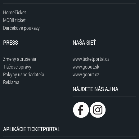
HomeTicket
MOBILticket
Darčekové poukazy
PRESS
NAŠA SIEŤ
Zmeny a zrušenia
www.ticketportal.cz
Tlačové správy
www.goout.sk
Pokyny usporiadateľa
www.goout.cz
Reklama
NÁJDETE NÁS AJ NA
APLIKÁCIE TICKETPORTAL