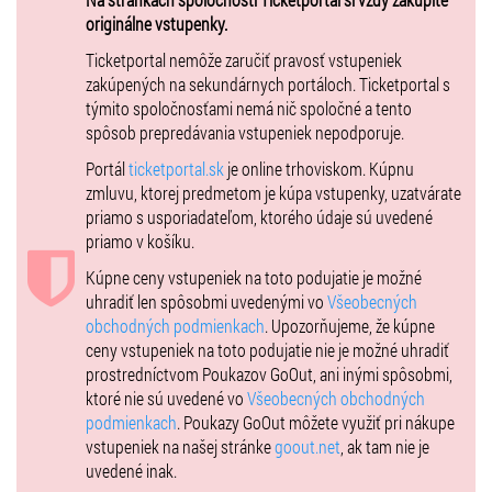
Vstup od 15 rokov, mladší len s doprovodom dospelej osoby.
originálne vstupenky.
Ticketportal nemôže zaručiť pravosť vstupeniek
zakúpených na sekundárnych portáloch. Ticketportal s
VIP zahrňa:
týmito spoločnosťami nemá nič spoločné a tento
Vlastný bar
spôsob prepredávania vstupeniek nepodporuje.
Komfortné sededie
Portál
ticketportal.sk
je online trhoviskom. Kúpnu
zmluvu, ktorej predmetom je kúpa vstupenky, uzatvárate
Výhľad na hlavné pódium ( vlastný koridor )
priamo s usporiadateľom, ktorého údaje sú uvedené
Vstup 18+
priamo v košíku.
Kúpne ceny vstupeniek na toto podujatie je možné
uhradiť len spôsobmi uvedenými vo
Všeobecných
Backstage VIP pass zahrňa:
obchodných podmienkach
. Upozorňujeme, že kúpne
Vlastný bar
ceny vstupeniek na toto podujatie nie je možné uhradiť
prostredníctvom Poukazov GoOut, ani inými spôsobmi,
Komfortné sedenie
ktoré nie sú uvedené vo
Všeobecných obchodných
Výhlad priamo z pódia
podmienkach
. Poukazy GoOut môžete využiť pri nákupe
vstupeniek na našej stránke
goout.net
, ak tam nie je
Stretnutie s vystupujúcimi
uvedené inak.
Vstup 18+