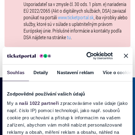
Usporiadateľ sa v zmysle čl. 30 ods. 1 písm. e) nariadenia
EÚ 2022/2065 (Akt o digitálnych službách, DSA) zaviazal
ponúkať na portáli
www.ticketportal.sk
, iba výrobky alebo
služby, ktoré sú v súlade s uplatniteľným právom
Európskej únie. Príslušné informácie a kontakty podľa
DSA nájdete na stránke
tu
.
Souhlas
Detaily
Nastavení reklam
Více o cookies
Zodpovědné používání vašich údajů
My a
naši 1022 partneři
zpracováváme vaše údaje (jako
PRIHLÁSIŤ SA K
ODBERU NOVINIEK
např. číslo IP) pomocí technologií, jako např. souborů
Pridajte sa do zoznamu odberateľov a doručte si najnovšie špeciálne
cookie pro uchování a přístup k informacím na vašem
ponuky priamo do doručenej pošty.
zařízení, abychom vám mohli nabízet personalizované
reklamy a obsah, měření reklam a obsahu, náhled na