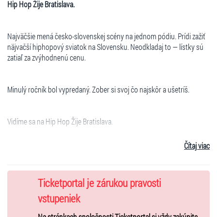
Hip Hop Žije Bratislava.
Najväčšie mená česko-slovenskej scény na jednom pódiu. Prídi zažiť
näjvačší hiphopový sviatok na Slovensku. Neodkladaj to — lístky sú
zatiaľ za zvýhodnenú cenu.
Minulý ročník bol vypredaný. Zober si svoj čo najskôr a ušetríš.
Vidíme sa na Hip Hop Žije Bratislava.
SEPAR, KONTRAFAKT, YZOMANDIAS, LUCA BRASSI10X, SARA
Čítaj viac
RIKAS, PIL C, NIK TENDO, RAPHAEL, PTK, MAJK SPIRIT, TINA,
NERIEŠ, ALAN MURIN, PORSCHE BOY & WEN, SAUL, LBOY, ŠMOLKI,
ASTRALKID22, FRAYER FLEXKING, RADIKAL CHEF, MARKO DAMIAN,
H16, ZVERINA & SHOMI, L.U.Z.A., MIKY MORA, MOJA REČ, STRAPO &
Ticketportal je zárukou pravosti
BITMAN, KALI, SHIMMI, HARD RICO, DAME & SMART
a mnoho
vstupeniek
ďalších.
Na stránkach spoločnosti Ticketportal si vždy zakúpite