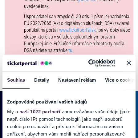
uvedené inak.
Predpredaj končí o 12.00 v deň konania podujatia. V predpredaji je
dostupná iba časť kapacity záhrady Domu Albrechtovcov, zvyšný
Usporiadateľ sa v zmysle čl. 30 ods. 1 písm. e) nariadenia
počet je pri priaznivom počasí dostupný priamo pri vstupe do
EÚ 2022/2065 (Akt o digitálnych službách, DSA) zaviazal
objektu vždy polhodinu pred koncertom.
ponúkať na portáli
www.ticketportal.sk
, iba výrobky alebo
služby, ktoré sú v súlade s uplatniteľným právom
V prípade nepriaznivého počasia presúvame koncerty do kapacitne
Európskej únie. Príslušné informácie a kontakty podľa
obmedzených priestorov v Dome Albrechtovcov.
DSA nájdete na stránke
tu
.
Zmena programu a účinkujúcich vyhradená!
Souhlas
Detaily
Nastavení reklam
Více o cookies
Viac informácií k projektu a programom koncertov nájdete na našej
webstránke
https://www.albrechtforum.com/
. Sledujte nás na
facebooku
a
instagrame
.
Zodpovědné používání vašich údajů
My a
naši 1022 partneři
zpracováváme vaše údaje (jako
Predaj len formou Hometicket!
PRIHLÁSIŤ SA K
ODBERU NOVINIEK
např. číslo IP) pomocí technologií, jako např. souborů
cookie pro uchování a přístup k informacím na vašem
Pridajte sa do zoznamu odberateľov a doručte si najnovšie špeciálne
zařízení, abychom vám mohli nabízet personalizované