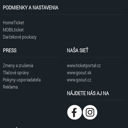
PODMIENKY A NASTAVENIA
HomeTicket
MOBILticket
Darčekové poukazy
PRESS
NAŠA SIEŤ
Zmeny a zrušenia
www.ticketportal.cz
Tlačové správy
www.goout.sk
Pokyny usporiadateľa
www.goout.cz
Reklama
NÁJDETE NÁS AJ NA