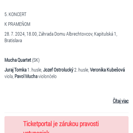
5. KONCERT
K PRAMEŇOM
28. 7. 2024, 18.00, Záhrada Domu Albrechtovcov, Kapitulská 1,
Bratislava
Mucha Quartet
(SK)
Juraj Tomka
1. husle,
Jozef Ostrolucký
2. husle,
Veronika Kubešová
viola,
Pavol Mucha
violončelo
Eugen Suchoň
(1908 – 1993): Sláčikové kvarteto op. 2 ESD 46
Čítaj viac
Roman Berger
(1930 – 2020): Pesničky zo Zaolžia
---
Ticketportal je zárukou pravosti
Ján Levoslav Bella
(1843 – 1936): Sláčikové kvarteto e mol v
uhorskom štýle