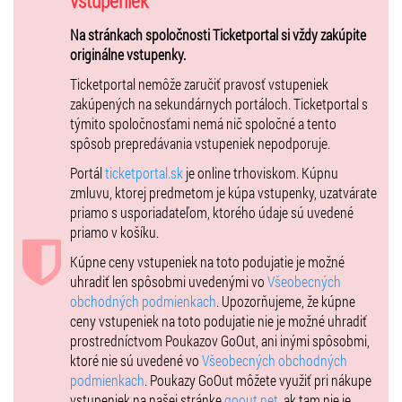
vstupeniek
Na stránkach spoločnosti Ticketportal si vždy zakúpite
originálne vstupenky.
Ján Levoslav Bella napísal Sláčikové kvarteto e mol „v uhorskom
štýle“ pravdepodobne v roku 1896 a je nepochybne jeho vrcholnou
Ticketportal nemôže zaručiť pravosť vstupeniek
kvartetovou kompozíciou. Použitie podtitulu „v uhorskom štýle“ stálo
zakúpených na sekundárnych portáloch. Ticketportal s
v zdanlivom protiklade k ideálu tvorby slovenskej národnej hudby. Ak
týmito spoločnosťami nemá nič spoločné a tento
však nenahliadame na uhorský štýl z ideologického hľadiska, otvára
spôsob prepredávania vstupeniek nepodporuje.
sa pred nami široká škála hudobných prvkov, ktoré sú jeho pravou
Portál
ticketportal.sk
je online trhoviskom. Kúpnu
podstatou. Je to predovšetkým čerpanie z maďarského, rómskeho a
zmluvu, ktorej predmetom je kúpa vstupenky, uzatvárate
slovenského folklóru, použitie rubátovej melodiky, tanečnosti,
priamo s usporiadateľom, ktorého údaje sú uvedené
výrazných rytmov, či virtuozity na spôsob primášov kapiel ľudovej
priamo v košíku.
hudby.
Kúpne ceny vstupeniek na toto podujatie je možné
uhradiť len spôsobmi uvedenými vo
Všeobecných
Vstupenky: 13 €
/
8 €
študenti, dôchodcovia /
5 €
ZŤP /
1 €
deti do 6
obchodných podmienkach
. Upozorňujeme, že kúpne
r.
ceny vstupeniek na toto podujatie nie je možné uhradiť
prostredníctvom Poukazov GoOut, ani inými spôsobmi,
ktoré nie sú uvedené vo
Všeobecných obchodných
Vstupenky sú dostupné v predpredaji v sieti Ticketportal vo forme
podmienkach
. Poukazy GoOut môžete využiť pri nákupe
„hometicket“.
vstupeniek na našej stránke
goout.net
, ak tam nie je