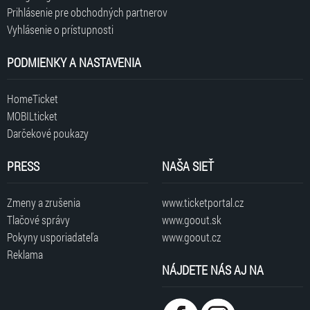
Prihlásenie pre obchodných partnerov
Vyhlásenie o prístupnosti
PODMIENKY A NASTAVENIA
HomeTicket
MOBILticket
Darčekové poukazy
PRESS
NAŠA SIEŤ
Zmeny a zrušenia
www.ticketportal.cz
Tlačové správy
www.goout.sk
Pokyny usporiadateľa
www.goout.cz
Reklama
NÁJDETE NÁS AJ NA