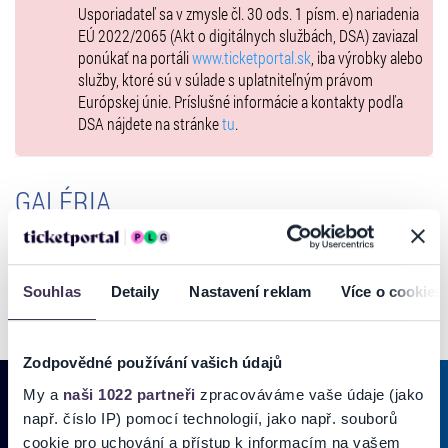
Usporiadateľ sa v zmysle čl. 30 ods. 1 písm. e) nariadenia
EÚ 2022/2065 (Akt o digitálnych službách, DSA) zaviazal
ponúkať na portáli
www.ticketportal.sk
, iba výrobky alebo
služby, ktoré sú v súlade s uplatniteľným právom
Európskej únie. Príslušné informácie a kontakty podľa
DSA nájdete na stránke
tu
.
GALÉRIA
Souhlas
Detaily
Nastavení reklam
Více o cookies
Zodpovědné používání vašich údajů
My a
naši 1022 partneři
zpracováváme vaše údaje (jako
např. číslo IP) pomocí technologií, jako např. souborů
cookie pro uchování a přístup k informacím na vašem