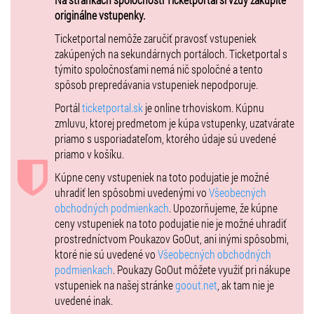
00:15 – LUCA BRASSI10X
originálne vstupenky.
01:00 – SEPAR
Ticketportal nemôže zaručiť pravosť vstupeniek
🎶 SOBOTA 1. 8.
zakúpených na sekundárnych portáloch. Ticketportal s
týmito spoločnosťami nemá nič spoločné a tento
16:00 – OTVORENIE AREÁLU / DJ TRIPLE P
spôsob prepredávania vstupeniek nepodporuje.
17:00 – CICO BAND & RENE RENDY
Portál
ticketportal.sk
je online trhoviskom. Kúpnu
18:00 – TINA
zmluvu, ktorej predmetom je kúpa vstupenky, uzatvárate
19:00 – KALI & PETER PANN
priamo s usporiadateľom, ktorého údaje sú uvedené
20:00 – SHIMMI
priamo v košíku.
21:00 – PORSCHE BOY
22:00 – SAUL
Kúpne ceny vstupeniek na toto podujatie je možné
23:00 – NERIEŠ
uhradiť len spôsobmi uvedenými vo
Všeobecných
00:00 – KONTRAFAKT
obchodných podmienkach
. Upozorňujeme, že kúpne
ceny vstupeniek na toto podujatie nie je možné uhradiť
Najväčšie mená česko-slovenskej scény na jednom pódiu.
prostredníctvom Poukazov GoOut, ani inými spôsobmi,
Na východe Slovenska ťa čaká show, aká tu ešte nebola.
ktoré nie sú uvedené vo
Všeobecných obchodných
podmienkach
. Poukazy GoOut môžete využiť pri nákupe
Vstup od 15 rokov, mladší len v sprievode dospelej osoby
vstupeniek na našej stránke
goout.net
, ak tam nie je
uvedené inak.