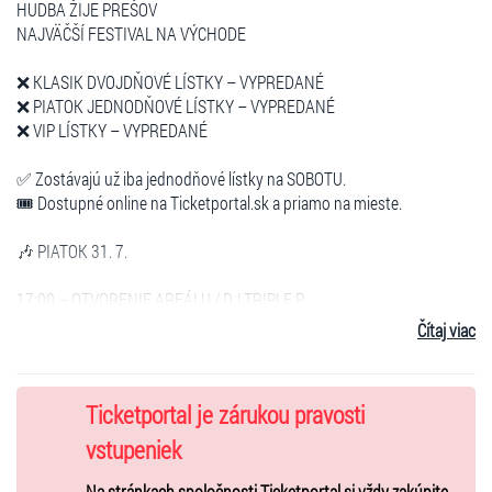
HUDBA ŽIJE PREŠOV
NAJVÄČŠÍ FESTIVAL NA VÝCHODE
❌ KLASIK DVOJDŇOVÉ LÍSTKY – VYPREDANÉ
❌ PIATOK JEDNODŇOVÉ LÍSTKY – VYPREDANÉ
❌ VIP LÍSTKY – VYPREDANÉ
✅ Zostávajú už iba jednodňové lístky na SOBOTU.
🎟️ Dostupné online na Ticketportal.sk a priamo na mieste.
🎶 PIATOK 31. 7.
17:00 – OTVORENIE AREÁLU / DJ TRIPLE P
18:30 – RAP GAME VÍŤAZ
Čítaj viac
19:00 – MARKO DAMIAN
20:00 – MAJK SPIRIT
21:00 – SARA RIKAS
Ticketportal je zárukou pravosti
22:00 – YZOMANDIAS
22:50 – RAPHAEL
vstupeniek
23:30 – PIL C
Na stránkach spoločnosti Ticketportal si vždy zakúpite