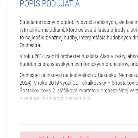
POPIS PODUJATIA
Striedanie ročných období v dvoch odlišných, ale fasc
rytmami a melódiami, ktoré oslavujú krásu prírody a st
to najlepšie z vážnej hudby, interpretácia hudobných diel
Orchestra.
V roku 2014 založil orchester huslista Alan Vizváry, abso
hudobníci bratislavských symfonických orchestrov, prič
Orchester účinkoval na festivaloch v Rakúsku, Nemecku
2024). V roku 2019 vydal CD Tchaikovsky – Shostakovic
Šostakovičovo 2. sláčikové kvarteto v orchestrálnej verz
v kategórii komorných ansámblov.
Počas pandémie usporiadal online koncerty s Tiborom 
– Chick Corea s Eugenom a Robertom Vizváriovcami. V 
Panfili.
V roku 2024 vystúpil na festivale Konvergencie, kde zo