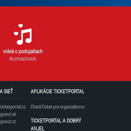
videá o podujatiach
#uzmaslistok
A SIEŤ
APLIKÁCIE TICKETPORTAL
icketportal.cz
CheckTicket pre organizátorov
goout.sk
TICKETPORTAL A DOBRÝ
goout.cz
ANJEL