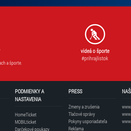
videá o športe
#prihrajlistok
ach a športe.
PODMIENKY A
PRESS
NAŠ
NASTAVENIA
Zmeny a zrušenia
www.t
Tlačové správy
www.
HomeTicket
Pokyny usporiadateľa
www.
MOBILticket
Reklama
Darčekové poukazy