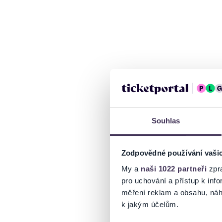
Souhlas
Zodpovědné používání vaši
My a
naši 1022 partneři
zpra
pro uchování a přístup k in
měření reklam a obsahu, náh
k jakým účelům.