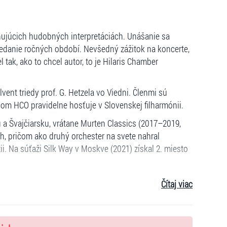
inujúcich hudobných interpretáciách. Unášanie sa
riedanie ročných období. Nevšedný zážitok na koncerte,
 tak, ako to chcel autor, to je Hilaris Chamber
lvent triedy prof. G. Hetzela vo Viedni. Členmi sú
om HCO pravidelne hosťuje v Slovenskej filharmónii.
 a Švajčiarsku, vrátane Murten Classics (2017–2019,
h, pričom ako druhý orchester na svete nahral
ii. Na súťaži Silk Way v Moskve (2021) získal 2. miesto
Kováčom (Wiener Philharmoniker) a program Piazzolla
Čítaj viac
roku 2023 nahral LP Libertango s huslistkou Rusandou
rganizoval Koncert na pamiatku holokaustu, účinkoval